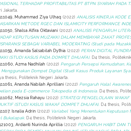
ASIONAL TERHADAP PROFITABILITAS PT BTPN SYARIAH PADA T
i Jakarta.
411049, Muhammad Ziya Ulhaq
(2022)
ANALISIS KINERJA KODE 
ASARKAN METODE RGEC DAN ISLAMICITY PERFORMANCE INDEX 
11050, Shalsa Alfira Oktaviani
(2022)
ANALISIS PENGARUH LITER
ADAP KEPUTUSAN MUZAKKI DALAM MEMBAYAR ZAKAT PROFES
SPARANSI SEBAGAI VARIABEL MODERATING (Studi pada Muzakki D
11059, Amanda Salsabilah Dythia
(2022)
PERAN DIGITAL FUNDR
KKI (STUDI KASUS PADA DOMPET DHUAFA).
D4 thesis, Politekni
411060, Azma Nadhilah
(2022)
Pengaruh Persepsi Kemudahan, K
 Menggunakan Dompet Digital (Studi Kasus Produk Layanan Syari
ya thesis, Politeknik Negeri Jakarta.
11061, Ananda Nabilah Aprilliani
(2022)
Pengaruh Halal Awarenes
lian pada E-commerce Tokopedia di Indonesia.
D4 thesis, Polit
11062, Mezsia Rahayu
(2022)
STRATEGI PENGELOLAAN WAKAF
UKTIF (STUDI KASUS WAKAF DOMPET DHUAFA).
D4 thesis, Polit
1107, Isnalia Adrin
(2022)
Variabel Yang Menentukan Keputusan 
al Bukalapak.
D4 thesis, Politeknik Negeri Jakarta.
21003, Ardianti Nurinda Aprillia
(2022)
PENGARUH HABIT DAN 