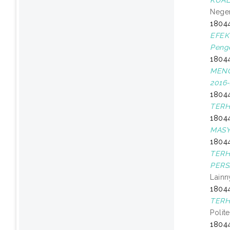
KUAL
Neger
18044
EFEK
Penge
1804
MENG
2016-
1804
TERH
18044
MASY
18044
TERH
PERSP
Lainn
1804
TERH
Polit
18044