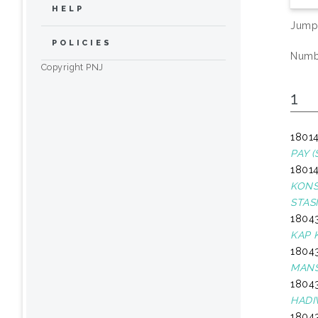
HELP
Jump
POLICIES
Numbe
Copyright PNJ
1
18014
PAY (
18014
KONS
STAS
18043
KAP 
18043
MANS
18043
HADI
18043