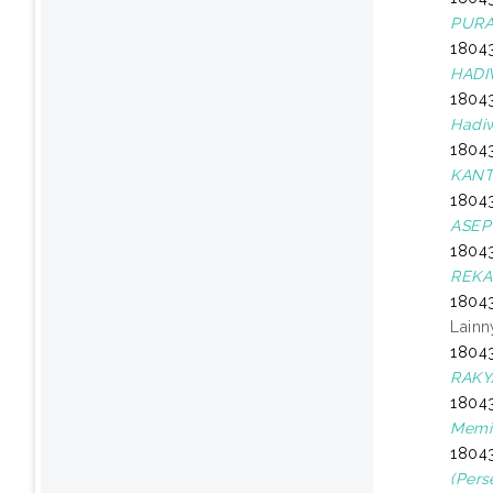
PURA
18043
HADI
18043
Hadiw
18043
KANT
18043
ASEP
18043
REKA
18043
Lainn
18043
RAKY
18043
Memil
18043
(Pers