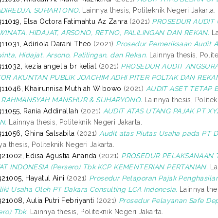
DIREDJA, SUHARTONO.
Lainnya thesis, Politeknik Negeri Jakarta.
11019, Elsa Octora Fatimahtu Az Zahra
(2021)
PROSEDUR AUDIT 
WINATA, HIDAJAT, ARSONO, RETNO, PALILINGAN DAN REKAN.
La
11031, Adiriola Darani Theo
(2021)
Prosedur Pemeriksaan Audit 
inta, Hidajat, Arsono, Palilingan, dan Rekan.
Lainnya thesis, Polit
11032, kezia angelia br keliat
(2021)
PROSEDUR AUDIT ANGSURAN
OR AKUNTAN PUBLIK JOACHIM ADHI PITER POLTAK DAN REKA
11046, Khairunnisa Muthiah Wibowo
(2021)
AUDIT ASET TETAP
 RAHMANSYAH MANSHUR & SUHARYONO.
Lainnya thesis, Politek
11055, Rania Addinallah
(2021)
AUDIT ATAS UTANG PAJAK PT XY
N.
Lainnya thesis, Politeknik Negeri Jakarta.
11056, Ghina Salsabila
(2021)
Audit atas Piutas Usaha pada PT D
ya thesis, Politeknik Negeri Jakarta.
21002, Edisa Agustia Ananda
(2021)
PROSEDUR PELAKSANAAN 
AT INDONESIA (Persero) Tbk KCP KEMENTERIAN PERTANIAN.
Lai
21005, Hayatul Aini
(2021)
Prosedur Pelaporan Pajak Penghasilan
iki Usaha Oleh PT Dakara Consulting LCA Indonesia.
Lainnya thes
21008, Aulia Putri Febriyanti
(2021)
Prosedur Pelayanan Safe Dep
ero) Tbk.
Lainnya thesis, Politeknik Negeri Jakarta.