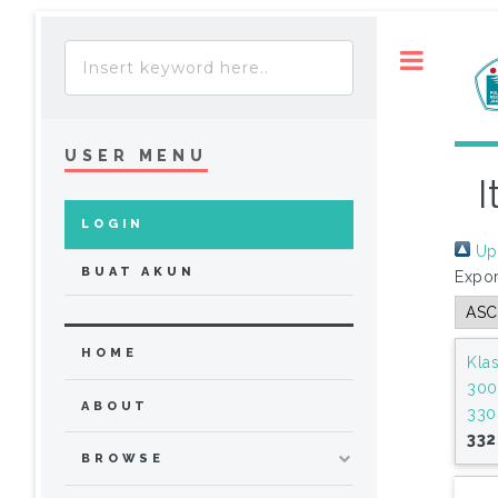
Toggle
USER MENU
I
LOGIN
Up 
BUAT AKUN
Expor
HOME
Klas
300
ABOUT
330
332
BROWSE