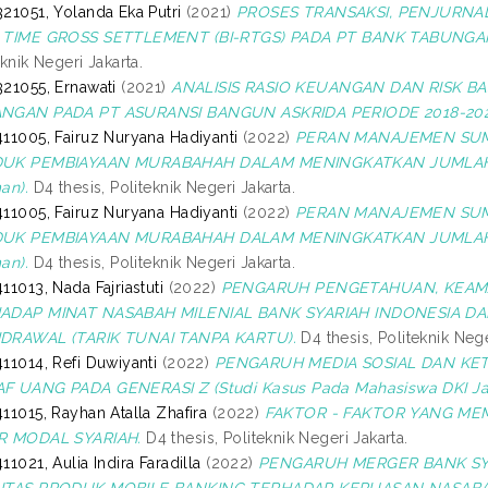
21051, Yolanda Eka Putri
(2021)
PROSES TRANSAKSI, PENJURNA
 TIME GROSS SETTLEMENT (BI-RTGS) PADA PT BANK TABUNGA
eknik Negeri Jakarta.
21055, Ernawati
(2021)
ANALISIS RASIO KEUANGAN DAN RISK BA
NGAN PADA PT ASURANSI BANGUN ASKRIDA PERIODE 2018-202
11005, Fairuz Nuryana Hadiyanti
(2022)
PERAN MANAJEMEN SUM
UK PEMBIAYAAN MURABAHAH DALAM MENINGKATKAN JUMLAH NA
an).
D4 thesis, Politeknik Negeri Jakarta.
11005, Fairuz Nuryana Hadiyanti
(2022)
PERAN MANAJEMEN SUM
UK PEMBIAYAAN MURABAHAH DALAM MENINGKATKAN JUMLAH NA
an).
D4 thesis, Politeknik Negeri Jakarta.
11013, Nada Fajriastuti
(2022)
PENGARUH PENGETAHUAN, KEAM
ADAP MINAT NASABAH MILENIAL BANK SYARIAH INDONESIA 
DRAWAL (TARIK TUNAI TANPA KARTU).
D4 thesis, Politeknik Nege
11014, Refi Duwiyanti
(2022)
PENGARUH MEDIA SOSIAL DAN KET
F UANG PADA GENERASI Z (Studi Kasus Pada Mahasiswa DKI Jak
11015, Rayhan Atalla Zhafira
(2022)
FAKTOR - FAKTOR YANG ME
R MODAL SYARIAH.
D4 thesis, Politeknik Negeri Jakarta.
11021, Aulia Indira Faradilla
(2022)
PENGARUH MERGER BANK SYA