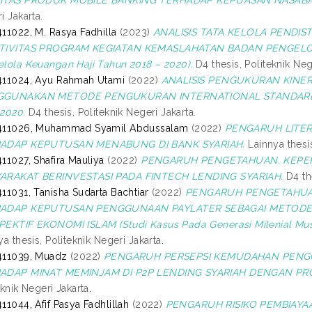
ITAS PRODUK MOBILE BANKING TERHADAP KEPUASAN NASAB
i Jakarta.
11022, M. Rasya Fadhilla
(2023)
ANALISIS TATA KELOLA PENDIS
TIVITAS PROGRAM KEGIATAN KEMASLAHATAN BADAN PENGELOLA
lola Keuangan Haji Tahun 2018 – 2020).
D4 thesis, Politeknik Neg
411024, Ayu Rahmah Utami
(2022)
ANALISIS PENGUKURAN KINE
GUNAKAN METODE PENGUKURAN INTERNATIONAL STANDARD 
2020.
D4 thesis, Politeknik Negeri Jakarta.
411026, Muhammad Syamil Abdussalam
(2022)
PENGARUH LITER
ADAP KEPUTUSAN MENABUNG DI BANK SYARIAH.
Lainnya thesis
11027, Shafira Mauliya
(2022)
PENGARUH PENGETAHUAN, KEPER
ARAKAT BERINVESTASI PADA FINTECH LENDING SYARIAH.
D4 the
11031, Tanisha Sudarta Bachtiar
(2022)
PENGARUH PENGETAHUAN
ADAP KEPUTUSAN PENGGUNAAN PAYLATER SEBAGAI METODE
EKTIF EKONOMI ISLAM (Studi Kasus Pada Generasi Milenial Mu
ya thesis, Politeknik Negeri Jakarta.
411039, Muadz
(2022)
PENGARUH PERSEPSI KEMUDAHAN PENGG
ADAP MINAT MEMINJAM DI P2P LENDING SYARIAH DENGAN PRO
eknik Negeri Jakarta.
11044, Afif Pasya Fadhlillah
(2022)
PENGARUH RISIKO PEMBIAYAAN