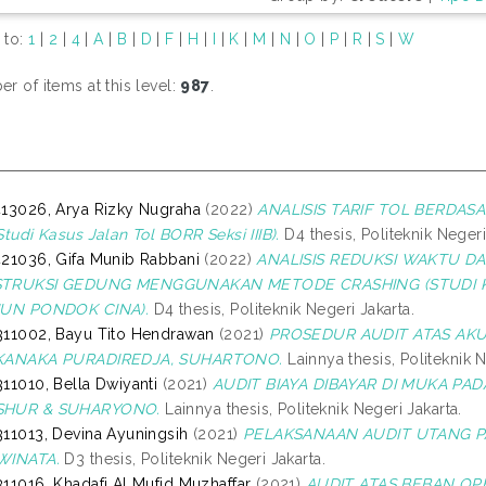
 to:
1
|
2
|
4
|
A
|
B
|
D
|
F
|
H
|
I
|
K
|
M
|
N
|
O
|
P
|
R
|
S
|
W
r of items at this level:
987
.
13026, Arya Rizky Nugraha
(2022)
ANALISIS TARIF TOL BERDAS
Studi Kasus Jalan Tol BORR Seksi IIIB).
D4 thesis, Politeknik Negeri
21036, Gifa Munib Rabbani
(2022)
ANALISIS REDUKSI WAKTU 
TRUKSI GEDUNG MENGGUNAKAN METODE CRASHING (STUDI
IUN PONDOK CINA).
D4 thesis, Politeknik Negeri Jakarta.
11002, Bayu Tito Hendrawan
(2021)
PROSEDUR AUDIT ATAS AKU
KANAKA PURADIREDJA, SUHARTONO.
Lainnya thesis, Politeknik N
11010, Bella Dwiyanti
(2021)
AUDIT BIAYA DIBAYAR DI MUKA PA
HUR & SUHARYONO.
Lainnya thesis, Politeknik Negeri Jakarta.
11013, Devina Ayuningsih
(2021)
PELAKSANAAN AUDIT UTANG P
WINATA.
D3 thesis, Politeknik Negeri Jakarta.
11016, Khadafi Al Mufid Muzhaffar
(2021)
AUDIT ATAS BEBAN OP