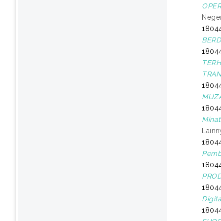
OPER
Neger
1804
BERD
18044
TERH
TRAN
18044
MUZA
1804
Minat
Lainn
18044
Pembe
18044
PROD
18044
Digit
18044