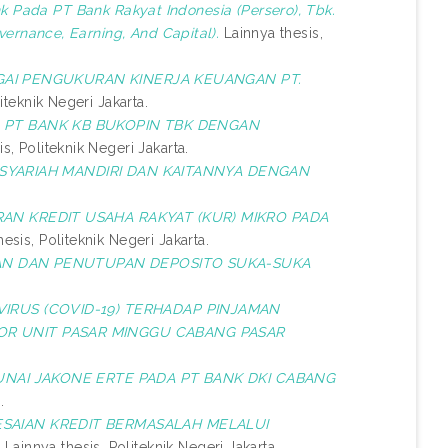
k Pada PT Bank Rakyat Indonesia (Persero), Tbk.
rnance, Earning, And Capital).
Lainnya thesis,
BAGAI PENGUKURAN KINERJA KEUANGAN PT.
iteknik Negeri Jakarta.
N PT BANK KB BUKOPIN TBK DENGAN
s, Politeknik Negeri Jakarta.
 SYARIAH MANDIRI DAN KAITANNYA DENGAN
N KREDIT USAHA RAKYAT (KUR) MIKRO PADA
esis, Politeknik Negeri Jakarta.
N DAN PENUTUPAN DEPOSITO SUKA-SUKA
RUS (COVID-19) TERHADAP PINJAMAN
TOR UNIT PASAR MINGGU CABANG PASAR
NAI JAKONE ERTE PADA PT BANK DKI CABANG
.
SAIAN KREDIT BERMASALAH MELALUI
.
Lainnya thesis, Politeknik Negeri Jakarta.