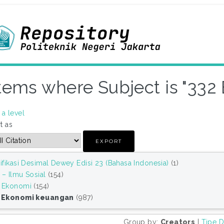
tems where Subject is "33
a level
t as
ifikasi Desimal Dewey Edisi 23 (Bahasa Indonesia)
(1)
 – Ilmu Sosial
(154)
 Ekonomi
(154)
 Ekonomi keuangan
(987)
Group by:
Creators
|
Tipe 