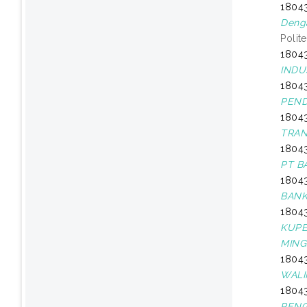
18043
Denga
Polit
18043
INDU
18043
PEND
18043
TRAN
18043
PT B
18043
BANK
18043
KUPE
MING
18043
WALI
18043
PENG