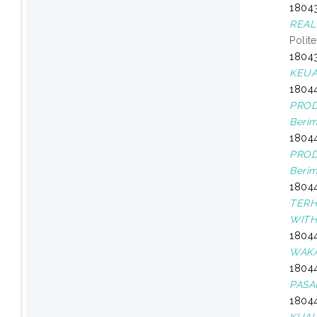
18043
REAL
Polit
18043
KEUA
18044
PROD
Berim
18044
PROD
Berim
18044
TERH
WITH
18044
WAKA
18044
PASA
18044