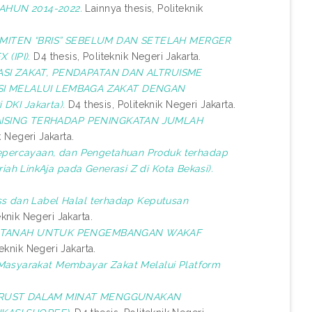
AHUN 2014-2022.
Lainnya thesis, Politeknik
EMITEN “BRIS” SEBELUM DAN SETELAH MERGER
(IPI).
D4 thesis, Politeknik Negeri Jakarta.
ASI ZAKAT, PENDAPATAN DAN ALTRUISME
I MELALUI LEMBAGA ZAKAT DENGAN
KI Jakarta).
D4 thesis, Politeknik Negeri Jakarta.
AISING TERHADAP PENINGKATAN JUMLAH
k Negeri Jakarta.
epercayaan, dan Pengetahuan Produk terhadap
ah LinkAja pada Generasi Z di Kota Bekasi).
s dan Label Halal terhadap Keputusan
eknik Negeri Jakarta.
 TANAH UNTUK PENGEMBANGAN WAKAF
eknik Negeri Jakarta.
Masyarakat Membayar Zakat Melalui Platform
TRUST DALAM MINAT MENGGUNAKAN