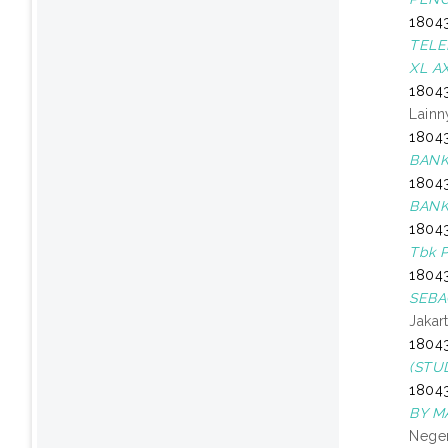
18043
TELE
XL A
18043
Lainn
18043
BANK
18043
BANK
18043
Tbk P
1804
SEBA
Jakart
18043
(STU
18043
BY M
Neger