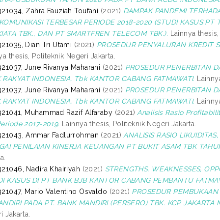
21034, Zahra Fauziah Toufani
(2021)
DAMPAK PANDEMI TERHADA
KOMUNIKASI TERBESAR PERIODE 2018-2020 (STUDI KASUS PT T
XIATA TBK., DAN PT SMARTFREN TELECOM TBK.).
Lainnya thesis,
21035, Dian Tri Utami
(2021)
PROSEDUR PENYALURAN KREDIT SE
ya thesis, Politeknik Negeri Jakarta.
21037, June Rivanya Maharani
(2021)
PROSEDUR PENERBITAN DA
 RAKYAT INDONESIA, Tbk KANTOR CABANG FATMAWATI.
Lainnya
21037, June Rivanya Maharani
(2021)
PROSEDUR PENERBITAN DA
 RAKYAT INDONESIA, Tbk KANTOR CABANG FATMAWATI.
Lainnya
21041, Muhammad Razif Alfaraby
(2021)
Analisis Rasio Profitabi
eriode 2017-2019.
Lainnya thesis, Politeknik Negeri Jakarta.
321043, Ammar Fadlurrohman
(2021)
ANALISIS RASIO LIKUIDITAS,
GAI PENILAIAN KINERJA KEUANGAN PT BUKIT ASAM TBK TAHUN
a.
21046, Nadira Khairiyah
(2021)
STRENGTHS, WEAKNESSES, OPPOR
DI KASUS DI PT BANK BJB KANTOR CABANG PEMBANTU FATMAW
21047, Mario Valentino Osvaldo
(2021)
PROSEDUR PEMBUKAAN M
ANDIRI PADA PT. BANK MANDIRI (PERSERO) TBK. KCP JAKARTA 
i Jakarta.