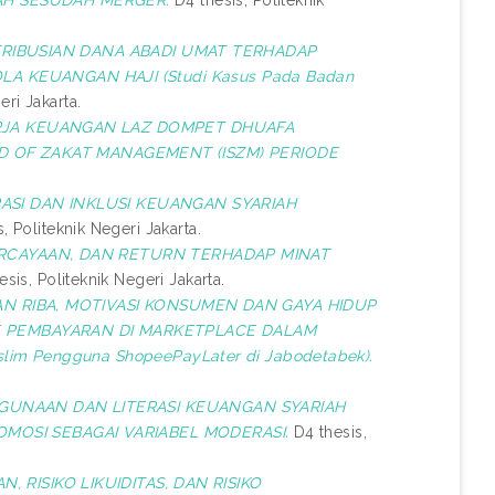
AH SESUDAH MERGER.
D4 thesis, Politeknik
TRIBUSIAN DANA ABADI UMAT TERHADAP
 KEUANGAN HAJI (Studi Kasus Pada Badan
eri Jakarta.
RJA KEUANGAN LAZ DOMPET DHUAFA
OF ZAKAT MANAGEMENT (ISZM) PERIODE
ASI DAN INKLUSI KEUANGAN SYARIAH
, Politeknik Negeri Jakarta.
CAYAAN, DAN RETURN TERHADAP MINAT
sis, Politeknik Negeri Jakarta.
 RIBA, MOTIVASI KONSUMEN DAN GAYA HIDUP
 PEMBAYARAN DI MARKETPLACE DALAM
slim Pengguna ShopeePayLater di Jabodetabek).
UNAAN DAN LITERASI KEUANGAN SYARIAH
MOSI SEBAGAI VARIABEL MODERASI.
D4 thesis,
, RISIKO LIKUIDITAS, DAN RISIKO