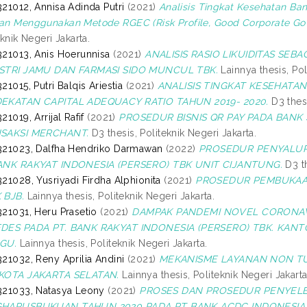
21012, Annisa Adinda Putri
(2021)
Analisis Tingkat Kesehatan Ban
n Menggunakan Metode RGEC (Risk Profile, Good Corporate Gove
eknik Negeri Jakarta.
21013, Anis Hoerunnisa
(2021)
ANALISIS RASIO LIKUIDITAS SE
STRI JAMU DAN FARMASI SIDO MUNCUL TBK.
Lainnya thesis, Pol
21015, Putri Balqis Ariestia
(2021)
ANALISIS TINGKAT KESEHATA
EKATAN CAPITAL ADEQUACY RATIO TAHUN 2019- 2020.
D3 thesi
21019, Arrijal Rafif
(2021)
PROSEDUR BISNIS QR PAY PADA BANK
SAKSI MERCHANT.
D3 thesis, Politeknik Negeri Jakarta.
21023, Dalfha Hendriko Darmawan
(2022)
PROSEDUR PENYALURA
ANK RAKYAT INDONESIA (PERSERO) TBK UNIT CIJANTUNG.
D3 th
21028, Yusriyadi Firdha Alphionita
(2021)
PROSEDUR PEMBUKAA
 BJB.
Lainnya thesis, Politeknik Negeri Jakarta.
21031, Heru Prasetio
(2021)
DAMPAK PANDEMI NOVEL CORONAVI
DES PADA PT. BANK RAKYAT INDONESIA (PERSERO) TBK. KAN
GU.
Lainnya thesis, Politeknik Negeri Jakarta.
21032, Reny Aprilia Andini
(2021)
MEKANISME LAYANAN NON TU
KOTA JAKARTA SELATAN.
Lainnya thesis, Politeknik Negeri Jakarta
21033, Natasya Leony
(2021)
PROSES DAN PROSEDUR PENYELE
HAPUSBUKUAN TAHUN 2020 PADA PT BANK ACDC INDONESIA