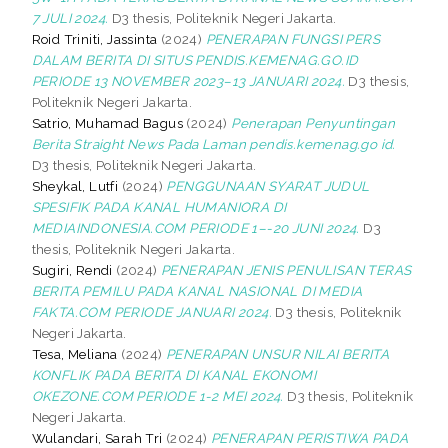
7 JULI 2024.
D3 thesis, Politeknik Negeri Jakarta.
Roid Triniti, Jassinta
(2024)
PENERAPAN FUNGSI PERS
DALAM BERITA DI SITUS PENDIS.KEMENAG.GO.ID
PERIODE 13 NOVEMBER 2023–13 JANUARI 2024.
D3 thesis,
Politeknik Negeri Jakarta.
Satrio, Muhamad Bagus
(2024)
Penerapan Penyuntingan
Berita Straight News Pada Laman pendis.kemenag.go id.
D3 thesis, Politeknik Negeri Jakarta.
Sheykal, Lutfi
(2024)
PENGGUNAAN SYARAT JUDUL
SPESIFIK PADA KANAL HUMANIORA DI
MEDIAINDONESIA.COM PERIODE 1–-20 JUNI 2024.
D3
thesis, Politeknik Negeri Jakarta.
Sugiri, Rendi
(2024)
PENERAPAN JENIS PENULISAN TERAS
BERITA PEMILU PADA KANAL NASIONAL DI MEDIA
FAKTA.COM PERIODE JANUARI 2024.
D3 thesis, Politeknik
Negeri Jakarta.
Tesa, Meliana
(2024)
PENERAPAN UNSUR NILAI BERITA
KONFLIK PADA BERITA DI KANAL EKONOMI
OKEZONE.COM PERIODE 1-2 MEI 2024.
D3 thesis, Politeknik
Negeri Jakarta.
Wulandari, Sarah Tri
(2024)
PENERAPAN PERISTIWA PADA