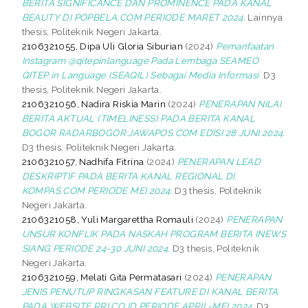
BERITA SIGNIFICANCE DAN PROMINENCE PADA KANAL
BEAUTY DI POPBELA.COM PERIODE MARET 2024.
Lainnya
thesis, Politeknik Negeri Jakarta.
2106321055, Dipa Uli Gloria Siburian
(2024)
Pemanfaatan
Instagram @qitepinlanguage Pada Lembaga SEAMEO
QITEP in Language (SEAQIL) Sebagai Media Informasi.
D3
thesis, Politeknik Negeri Jakarta.
2106321056, Nadira Riskia Marin
(2024)
PENERAPAN NILAI
BERITA AKTUAL (TIMELINESS) PADA BERITA KANAL
BOGOR RADARBOGOR.JAWAPOS.COM EDISI 28 JUNI 2024.
D3 thesis, Politeknik Negeri Jakarta.
2106321057, Nadhifa Fitrina
(2024)
PENERAPAN LEAD
DESKRIPTIF PADA BERITA KANAL REGIONAL DI
KOMPAS.COM PERIODE MEI 2024.
D3 thesis, Politeknik
Negeri Jakarta.
2106321058, Yuli Margarettha Romauli
(2024)
PENERAPAN
UNSUR KONFLIK PADA NASKAH PROGRAM BERITA INEWS
SIANG PERIODE 24-30 JUNI 2024.
D3 thesis, Politeknik
Negeri Jakarta.
2106321059, Melati Gita Permatasari
(2024)
PENERAPAN
JENIS PENUTUP RINGKASAN FEATURE DI KANAL BERITA
PADA WEBSITE RRI.CO.ID PERIODE APRIL-MEI 2024.
D3