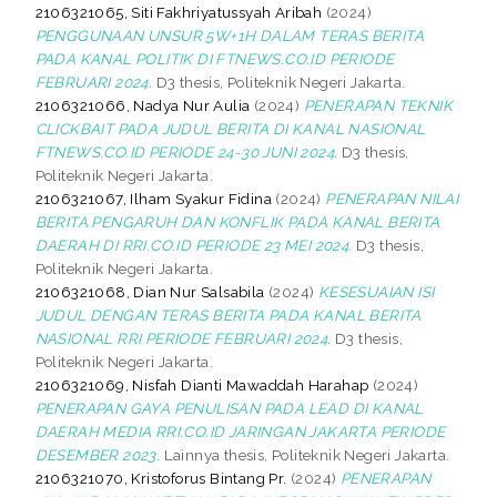
2106321065, Siti Fakhriyatussyah Aribah
(2024)
PENGGUNAAN UNSUR 5W+1H DALAM TERAS BERITA
PADA KANAL POLITIK DI FTNEWS.CO.ID PERIODE
FEBRUARI 2024.
D3 thesis, Politeknik Negeri Jakarta.
2106321066, Nadya Nur Aulia
(2024)
PENERAPAN TEKNIK
CLICKBAIT PADA JUDUL BERITA DI KANAL NASIONAL
FTNEWS.CO.ID PERIODE 24-30 JUNI 2024.
D3 thesis,
Politeknik Negeri Jakarta.
2106321067, Ilham Syakur Fidina
(2024)
PENERAPAN NILAI
BERITA PENGARUH DAN KONFLIK PADA KANAL BERITA
DAERAH DI RRI.CO.ID PERIODE 23 MEI 2024.
D3 thesis,
Politeknik Negeri Jakarta.
2106321068, Dian Nur Salsabila
(2024)
KESESUAIAN ISI
JUDUL DENGAN TERAS BERITA PADA KANAL BERITA
NASIONAL RRI PERIODE FEBRUARI 2024.
D3 thesis,
Politeknik Negeri Jakarta.
2106321069, Nisfah Dianti Mawaddah Harahap
(2024)
PENERAPAN GAYA PENULISAN PADA LEAD DI KANAL
DAERAH MEDIA RRI.CO.ID JARINGAN JAKARTA PERIODE
DESEMBER 2023.
Lainnya thesis, Politeknik Negeri Jakarta.
2106321070, Kristoforus Bintang Pr.
(2024)
PENERAPAN