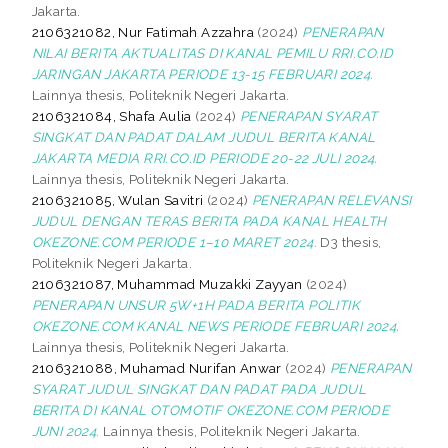
Jakarta.
2106321082, Nur Fatimah Azzahra
(2024)
PENERAPAN
NILAI BERITA AKTUALITAS DI KANAL PEMILU RRI.CO.ID
JARINGAN JAKARTA PERIODE 13-15 FEBRUARI 2024.
Lainnya thesis, Politeknik Negeri Jakarta.
2106321084, Shafa Aulia
(2024)
PENERAPAN SYARAT
SINGKAT DAN PADAT DALAM JUDUL BERITA KANAL
JAKARTA MEDIA RRI.CO.ID PERIODE 20-22 JULI 2024.
Lainnya thesis, Politeknik Negeri Jakarta.
2106321085, Wulan Savitri
(2024)
PENERAPAN RELEVANSI
JUDUL DENGAN TERAS BERITA PADA KANAL HEALTH
OKEZONE.COM PERIODE 1–10 MARET 2024.
D3 thesis,
Politeknik Negeri Jakarta.
2106321087, Muhammad Muzakki Zayyan
(2024)
PENERAPAN UNSUR 5W+1H PADA BERITA POLITIK
OKEZONE.COM KANAL NEWS PERIODE FEBRUARI 2024.
Lainnya thesis, Politeknik Negeri Jakarta.
2106321088, Muhamad Nurifan Anwar
(2024)
PENERAPAN
SYARAT JUDUL SINGKAT DAN PADAT PADA JUDUL
BERITA DI KANAL OTOMOTIF OKEZONE.COM PERIODE
JUNI 2024.
Lainnya thesis, Politeknik Negeri Jakarta.