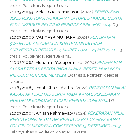
thesis, Politeknik Negeri Jakarta.
2106321059, Melati Gita Permatasari
(2024)
PENERAPAN
JENIS PENUTUP RINGKASAN FEATURE DI KANAL BERITA
PADA WEBSITE RRI.CO.ID PERIODE APRIL-MEI 2024.
D3
thesis, Politeknik Negeri Jakarta.
2106321060, VATMAYA MUTIARA
(2024)
PENERAPAN
5W+1H DALAM CAPTION KONTEN INSTAGRAM
SURVEYOR.ID PERIODE 24 MARET 2024 – 23 MEI 2024.
D3
thesis, Politeknik Negeri Jakarta.
2106321062, Muharrafi Yudapermana
(2024)
PENERAPAN
SYARAT TERAS BERITA PADA KANAL BERITA HUKUM DI
RRI.CO.ID PERIODE MEI 2024.
D3 thesis, Politeknik Negeri
Jakarta.
2106321063, Indah Khaira Azahra
(2024)
PENERAPAN NILAI
KADAR AKTUALITAS BERITA PADA KANAL PENEGAKAN
HUKUM DI MONGABAY.CO.ID PERIODE JUNI 2024.
D3
thesis, Politeknik Negeri Jakarta.
2106321064, Anisah Rahmawaty
(2024)
PENERAPAN NILAI
BERITA KONFLIK DALAM BERITA DEBAT CAPRES KANAL
POLITIK DI MERDEKA.COM PERIODE 13 DESEMBER 2023.
Lainnya thesis, Politeknik Negeri Jakarta.