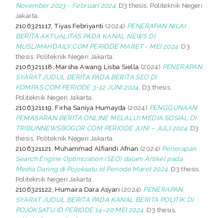
November 2023 - Februari 2024.
D3 thesis, Politeknik Negeri
Jakarta.
2106321117, Tiyas Febriyanti
(2024)
PENERAPAN NILAI
BERITA AKTUALITAS PADA KANAL NEWS DI
MUSLIMAHDAILY.COM PERIODE MARET - MEI 2024.
D3
thesis, Politeknik Negeri Jakarta.
2106321118, Marsha Awang Lisba Siella
(2024)
PENERAPAN
SYARAT JUDUL BERITA PADA BERITA SEO DI
KOMPAS.COM PERIODE 3-12 JUNI 2024.
D3 thesis,
Politeknik Negeri Jakarta.
2106321119, Firha Saniya Humayda
(2024)
PENGGUNAAN
PEMASARAN BERITA ONLINE MELALUI MEDIA SOSIAL DI
TRIBUNNEWSBOGOR.COM PERIODE JUNI – JULI 2024.
D3
thesis, Politeknik Negeri Jakarta.
2106321121, Muhammad Alfiandi Afnan
(2024)
Penerapan
Search Engine Optimization (SEO) dalam Artikel pada
Media Daring di Pojoksatu.id Periode Maret 2024.
D3 thesis,
Politeknik Negeri Jakarta.
2106321122, Humaira Dara Asyari
(2024)
PENERAPAN
SYARAT JUDUL BERITA PADA KANAL BERITA POLITIK DI
POJOKSATU.ID PERIODE 14–20 MEI 2024.
D3 thesis,