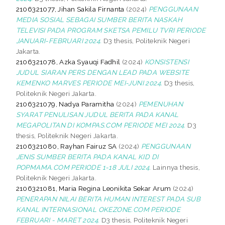
2106321077, Jihan Sakila Firnanta
(2024)
PENGGUNAAN
MEDIA SOSIAL SEBAGAI SUMBER BERITA NASKAH
TELEVISI PADA PROGRAM SKETSA PEMILU TVRI PERIODE
JANUARI-FEBRUARI 2024.
D3 thesis, Politeknik Negeri
Jakarta.
2106321078, Azka Syauqi Fadhil
(2024)
KONSISTENSI
JUDUL SIARAN PERS DENGAN LEAD PADA WEBSITE
KEMENKO MARVES PERIODE MEI-JUNI 2024.
D3 thesis,
Politeknik Negeri Jakarta.
2106321079, Nadya Paramitha
(2024)
PEMENUHAN
SYARAT PENULISAN JUDUL BERITA PADA KANAL
MEGAPOLITAN DI KOMPAS.COM PERIODE MEI 2024.
D3
thesis, Politeknik Negeri Jakarta.
2106321080, Rayhan Fairuz SA
(2024)
PENGGUNAAN
JENIS SUMBER BERITA PADA KANAL KID DI
POPMAMA.COM PERIODE 1-18 JULI 2024.
Lainnya thesis,
Politeknik Negeri Jakarta.
2106321081, Maria Regina Leonikita Sekar Arum
(2024)
PENERAPAN NILAI BERITA HUMAN INTEREST PADA SUB
KANAL INTERNASIONAL OKEZONE.COM PERIODE
FEBRUARI - MARET 2024.
D3 thesis, Politeknik Negeri