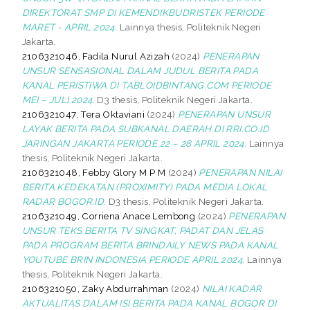
DIREKTORAT SMP DI KEMENDIKBUDRISTEK PERIODE
MARET - APRIL 2024.
Lainnya thesis, Politeknik Negeri
Jakarta.
2106321046, Fadila Nurul Azizah
(2024)
PENERAPAN
UNSUR SENSASIONAL DALAM JUDUL BERITA PADA
KANAL PERISTIWA DI TABLOIDBINTANG.COM PERIODE
MEI – JULI 2024.
D3 thesis, Politeknik Negeri Jakarta.
2106321047, Tera Oktaviani
(2024)
PENERAPAN UNSUR
LAYAK BERITA PADA SUBKANAL DAERAH DI RRI.CO.ID
JARINGAN JAKARTA PERIODE 22 – 28 APRIL 2024.
Lainnya
thesis, Politeknik Negeri Jakarta.
2106321048, Febby Glory M P M
(2024)
PENERAPAN NILAI
BERITA KEDEKATAN (PROXIMITY) PADA MEDIA LOKAL
RADAR BOGOR.ID.
D3 thesis, Politeknik Negeri Jakarta.
2106321049, Corriena Anace Lembong
(2024)
PENERAPAN
UNSUR TEKS BERITA TV SINGKAT, PADAT DAN JELAS
PADA PROGRAM BERITA BRINDAILY NEWS PADA KANAL
YOUTUBE BRIN INDONESIA PERIODE APRIL 2024.
Lainnya
thesis, Politeknik Negeri Jakarta.
2106321050, Zaky Abdurrahman
(2024)
NILAI KADAR
AKTUALITAS DALAM ISI BERITA PADA KANAL BOGOR DI