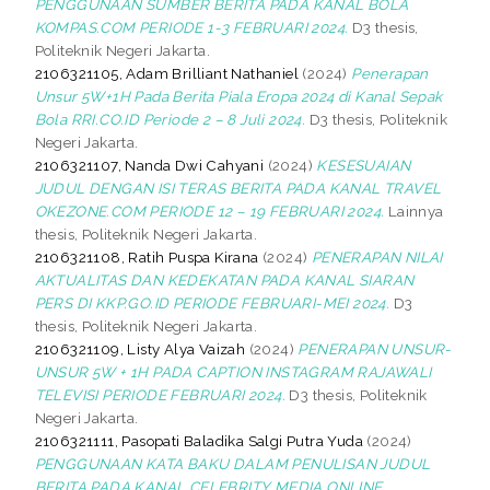
PENGGUNAAN SUMBER BERITA PADA KANAL BOLA
KOMPAS.COM PERIODE 1-3 FEBRUARI 2024.
D3 thesis,
Politeknik Negeri Jakarta.
2106321105, Adam Brilliant Nathaniel
(2024)
Penerapan
Unsur 5W+1H Pada Berita Piala Eropa 2024 di Kanal Sepak
Bola RRI.CO.ID Periode 2 – 8 Juli 2024.
D3 thesis, Politeknik
Negeri Jakarta.
2106321107, Nanda Dwi Cahyani
(2024)
KESESUAIAN
JUDUL DENGAN ISI TERAS BERITA PADA KANAL TRAVEL
OKEZONE.COM PERIODE 12 – 19 FEBRUARI 2024.
Lainnya
thesis, Politeknik Negeri Jakarta.
2106321108, Ratih Puspa Kirana
(2024)
PENERAPAN NILAI
AKTUALITAS DAN KEDEKATAN PADA KANAL SIARAN
PERS DI KKP.GO.ID PERIODE FEBRUARI-MEI 2024.
D3
thesis, Politeknik Negeri Jakarta.
2106321109, Listy Alya Vaizah
(2024)
PENERAPAN UNSUR-
UNSUR 5W + 1H PADA CAPTION INSTAGRAM RAJAWALI
TELEVISI PERIODE FEBRUARI 2024.
D3 thesis, Politeknik
Negeri Jakarta.
2106321111, Pasopati Baladika Salgi Putra Yuda
(2024)
PENGGUNAAN KATA BAKU DALAM PENULISAN JUDUL
BERITA PADA KANAL CELEBRITY MEDIA ONLINE