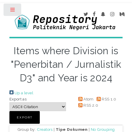
Toggle
Items where Division is
"Penerbitan / Jurnalistik
D3" and Year is 2024
Up a level
Export as
Atom
RSS 1.0
RSS 2.0
Group by:
Creators
|
Tipe Dokumen
|
No Grouping