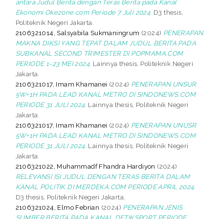
antara Judul Berita dengan Teras Berita pada Kanal
Ekonomi Okezone.com Periode 7 Juli 2024.
D3 thesis,
Politeknik Negeri Jakarta.
2106321014, Salsyabila Sukmaningrum
(2024)
PENERAPAN
MAKNA DIKSI YANG TEPAT DALAM JUDUL BERITA PADA
SUBKANAL SECOND TRIMESTER DI POPMAMA.COM
PERIODE 1-23 MEI 2024.
Lainnya thesis, Politeknik Negeri
Jakarta.
2106321017, Imam Khamanei
(2024)
PENERAPAN UNSUR
5W+1H PADA LEAD KANAL METRO DI SINDONEWS.COM
PERIODE 31 JULI 2024.
Lainnya thesis, Politeknik Negeri
Jakarta.
2106321017, Imam Khamanei
(2024)
PENERAPAN UNUSR
5W+1H PADA LEAD KANAL METRO DI SINDONEWS.COM
PERIODE 31 JULI 2024.
Lainnya thesis, Politeknik Negeri
Jakarta.
2106321022, Muhammadf Fhandra Hardiyon
(2024)
RELEVANSI ISI JUDUL DENGAN TERAS BERITA DALAM
KANAL POLITIK DI MERDEKA.COM PERIODE APRIL 2024.
D3 thesis, Politeknik Negeri Jakarta.
2106321024, Elmo Febrian
(2024)
PENERAPAN JENIS
SUMBER BERITA PADA KANAL DETIKSPORT PERIODE