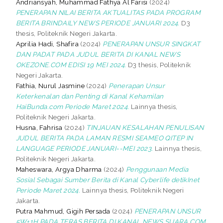
Andriansyah, Muhammad Fathya Al Farisi
(2024)
PENERAPAN NILAI BERITA AKTUALITAS PADA PROGRAM
BERITA BRINDAILY NEWS PERIODE JANUARI 2024.
D3
thesis, Politeknik Negeri Jakarta.
Aprilia Hadi, Shafira
(2024)
PENERAPAN UNSUR SINGKAT
DAN PADAT PADA JUDUL BERITA DI KANAL NEWS
OKEZONE.COM EDISI 19 MEI 2024.
D3 thesis, Politeknik
Negeri Jakarta.
Fathia, Nurul Jasmine
(2024)
Penerapan Unsur
Keterkenalan dan Penting di Kanal Kehamilan
HaiBunda.com Periode Maret 2024.
Lainnya thesis,
Politeknik Negeri Jakarta.
Husna, Fahrisa
(2024)
TINJAUAN KESALAHAN PENULISAN
JUDUL BERITA PADA LAMAN RESMI SEAMEO QITEP IN
LANGUAGE PERIODE JANUARI--MEI 2023.
Lainnya thesis,
Politeknik Negeri Jakarta.
Maheswara, Argya Dharma
(2024)
Penggunaan Media
Sosial Sebagai Sumber Berita di Kanal Cyberlife detikInet
Periode Maret 2024.
Lainnya thesis, Politeknik Negeri
Jakarta.
Putra Mahmud, Gigih Persada
(2024)
PENERAPAN UNSUR
5W+1H PADA TERAS BERITA DI KANAL NEWS SUARA.COM