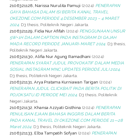
2106321128, Narissa Nurulita Pamuji
(2024)
PENERAPAN
GAYA BAHASA DALAM ISI BERITA KANAL TRAVEL
OKEZONE.COM PERIODE 4 DESEMBER 2023 – 4 MARET
2024.
D3 thesis, Politeknik Negeri Jakarta.
2106321129, Fidia Nur Afifah
(2024)
PENGGUNAAN UNSUR
5W+1H DALAM CAPTION PADA INSTAGRAM DI GAJAH
MADA RECORD PERIODE JANUARI-MARET 2024.
D3 thesis,
Politeknik Negeri Jakarta.
2106321130, Alifia Nur Agung Ramadhani
(2024)
PENERAPAN SYARAT JUDUL PROVOKATIF DALAM MEDIA
SOSIAL INSTAGRAM MNC UPDATES PERIODE JULI 2024.
D3 thesis, Politeknik Negeri Jakarta.
2106321131, Arya Pratama Kurniawan Tarigan
(2024)
PENERAPAN JUDUL CLICKBAIT PADA BERITA POLITIK DI
POJOKSATU.ID PERIODE MEI 2024.
D3 thesis, Politeknik
Negeri Jakarta.
2106321132, Khansa Azzyati Qisthina
(2024)
PENERAPAN
PENULISAN EJAAN BAHASA INGGRIS DALAM BERITA
PADA KANAL TRAVEL DI OKEZONE.COM PERIODE 21—28
Maret 2024.
D3 thesis, Politeknik Negeri Jakarta.
2106321133, Elba Tampatih Sofyan
(2024)
PENERAPAN