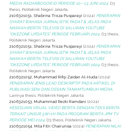
MEDIA RADARBOGOR.ID PERIODE 10--13 JUNI 2024.
D3
thesis, Politeknik Negeri Jakarta.
2106321051, Shabrina Trisza Pusparayi
(2024)
PENERAPAN
SYARAT BAHASA JURNALISTIK PADAT & JELAS PADA
NASKAH BERITA TELEVISI DI SALURAN YOUTUBE
“OKEZONE UPDATES” PERIODE FEBRUARI 2024.
D3 thesis,
Politeknik Negeri Jakarta.
2106321051, Shabrina Trisza Pusparayi
(2024)
PENERAPAN
SYARAT BAHASA JURNALISTIK PADAT & JELAS PADA
NASKAH BERITA TELEVISI DI SALURAN YOUTUBE
“OKEZONE UPDATES” PERIODE FEBRUARI 2024.
D3 thesis,
Politeknik Negeri Jakarta.
2106321052, Muhammad Rifqi Zaidan Al-Huda
(2024)
PENERAPAN JENIS LEAD DESKRIPTIF PADA ARTIKEL DI
PUBLIKASI SENI DAN DESAIN TANAMTUMBUH MEDIA.
Lainnya thesis, Politeknik Negeri Jakarta.
2106321053, Muhammad Rezki Ramdani
(2024)
KESESUAIN VISUAL VIDEO BERITA DENGAN TEKS BERITA
TERKAIT UNSUR 5W+1H PADA PROGRAM BERITA JPM TV
PERIODE MEI 2024.
D3 thesis, Politeknik Negeri Jakarta.
2106321054, Mila Fitri Chairunisa
(2024)
PENERAPAN NILAI