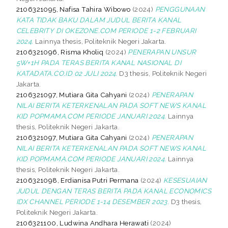
2106321095, Nafisa Tahira Wibowo
(2024)
PENGGUNAAN
KATA TIDAK BAKU DALAM JUDUL BERITA KANAL
CELEBRITY DI OKEZONE.COM PERIODE 1-2 FEBRUARI
2024.
Lainnya thesis, Politeknik Negeri Jakarta.
2106321096, Risma Kholiq
(2024)
PENERAPAN UNSUR
5W+1H PADA TERAS BERITA KANAL NASIONAL DI
KATADATA.CO.ID 02 JULI 2024.
D3 thesis, Politeknik Negeri
Jakarta.
2106321097, Mutiara Gita Cahyani
(2024)
PENERAPAN
NILAI BERITA KETERKENALAN PADA SOFT NEWS KANAL
KID POPMAMA.COM PERIODE JANUARI 2024.
Lainnya
thesis, Politeknik Negeri Jakarta.
2106321097, Mutiara Gita Cahyani
(2024)
PENERAPAN
NILAI BERITA KETERKENALAN PADA SOFT NEWS KANAL
KID POPMAMA.COM PERIODE JANUARI 2024.
Lainnya
thesis, Politeknik Negeri Jakarta.
2106321098, Erdianisa Putri Permana
(2024)
KESESUAIAN
JUDUL DENGAN TERAS BERITA PADA KANAL ECONOMICS
IDX CHANNEL PERIODE 1-14 DESEMBER 2023.
D3 thesis,
Politeknik Negeri Jakarta.
2106321100, Ludwina Andhara Herawati
(2024)