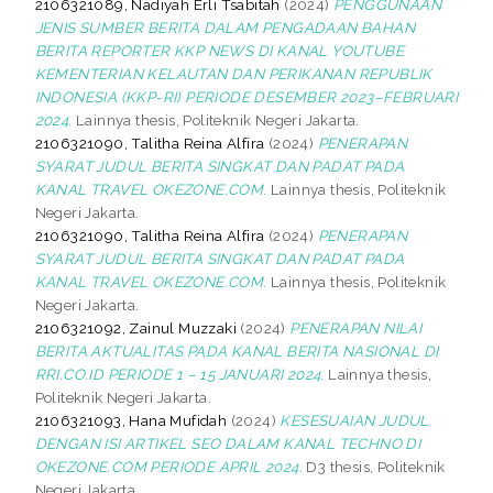
2106321089, Nadiyah Erli Tsabitah
(2024)
PENGGUNAAN
JENIS SUMBER BERITA DALAM PENGADAAN BAHAN
BERITA REPORTER KKP NEWS DI KANAL YOUTUBE
KEMENTERIAN KELAUTAN DAN PERIKANAN REPUBLIK
INDONESIA (KKP-RI) PERIODE DESEMBER 2023–FEBRUARI
2024.
Lainnya thesis, Politeknik Negeri Jakarta.
2106321090, Talitha Reina Alfira
(2024)
PENERAPAN
SYARAT JUDUL BERITA SINGKAT DAN PADAT PADA
KANAL TRAVEL OKEZONE.COM.
Lainnya thesis, Politeknik
Negeri Jakarta.
2106321090, Talitha Reina Alfira
(2024)
PENERAPAN
SYARAT JUDUL BERITA SINGKAT DAN PADAT PADA
KANAL TRAVEL OKEZONE.COM.
Lainnya thesis, Politeknik
Negeri Jakarta.
2106321092, Zainul Muzzaki
(2024)
PENERAPAN NILAI
BERITA AKTUALITAS PADA KANAL BERITA NASIONAL DI
RRI.CO.ID PERIODE 1 – 15 JANUARI 2024.
Lainnya thesis,
Politeknik Negeri Jakarta.
2106321093, Hana Mufidah
(2024)
KESESUAIAN JUDUL
DENGAN ISI ARTIKEL SEO DALAM KANAL TECHNO DI
OKEZONE.COM PERIODE APRIL 2024.
D3 thesis, Politeknik
Negeri Jakarta.