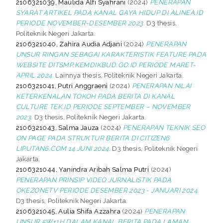
2106321039, Maulida Alfi Syahrani
(2024)
PENERAPAN
SYARAT ARTIKEL PADA KANAL GAYA HIDUP DI ALINEA.ID
PERIODE NOVEMBER-DESEMBER 2023.
D3 thesis,
Politeknik Negeri Jakarta.
2106321040, Zahira Audia Adjani
(2024)
PENERAPAN
UNSUR RINGAN SEBAGAI KARAKTERISTIK FEATURE PADA
WEBSITE DITSMP.KEMDIKBUD.GO.ID PERIODE MARET-
APRIL 2024.
Lainnya thesis, Politeknik Negeri Jakarta.
2106321041, Putri Anggraeni
(2024)
PENERAPAN NILAI
KETERKENALAN TOKOH PADA BERITA DI KANAL
CULTURE TEK.ID PERIODE SEPTEMBER – NOVEMBER
2023.
D3 thesis, Politeknik Negeri Jakarta.
2106321043, Salma Jauza
(2024)
PENERAPAN TEKNIK SEO
ON PAGE PADA STRUKTUR BERITA DI CITIZEN6
LIPUTAN6.COM 14 JUNI 2024.
D3 thesis, Politeknik Negeri
Jakarta.
2106321044, Yanindra Aribah Salma Putri
(2024)
PENERAPAN PRINSIP VIDEO JURNALISTIK PADA
OKEZONETV PERIODE DESEMBER 2023 - JANUARI 2024.
D3 thesis, Politeknik Negeri Jakarta.
2106321045, Aulia Shifa Azzahra
(2024)
PENERAPAN
UNSUR 5W+1H DALAM KANAL BERITA PADA LAMAN