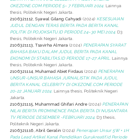
OKEZONE.COM PERIODE 5– 7 FEBRUARI 2024.
Lainnya
thesis, Politeknik Negeri Jakarta.
2106321112, Syawal Gilang Cahyadi
(2024)
KESESUAIAN
JUDUL DENGAN TERAS BERITA PADA BERITA KANAL
POLITIK DI POJOKSATU.ID PERIODE 24–30 MEI 2024.
D3
thesis, Politeknik Negeri Jakarta.
2106321113, Tsavirha Almara
(2024)
PENERAPAN SYARAT
BAHASA BAKU DALAM JUDUL BERITA PADA KANAL
EKONOMI DI STABILITAS.ID PERIODE 17-27 APRIL.
Lainnya
thesis, Politeknik Negeri Jakarta.
2106321114, Muhamad Abiet Firdaus
(2024)
PENERAPAN
UNSUR-UNSUR BAHASA JURNALISTIK PADA JUDUL
BERITA KANAL CELEBRITY DI OKEZONE.COM PERIODE
20-22 JANUARI 2024.
Lainnya thesis, Politeknik Negeri
Jakarta.
2106321115, Muhammad Ghifari Andre
(2024)
PENERAPAN
NILAI BERITA PROMINENCE PADA BERITA DI NUSANTARA
TV PERIODE DESEMBER -FEBRUARI 2024.
D3 thesis,
Politeknik Negeri Jakarta.
2106321116, Abril Geralin
(2024)
Penerapan Unsur 5W + 1H
Pada Lead Artikel Kanal Pendidikan Gurukreatif.id Periode