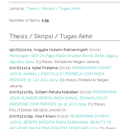
Jump to:
Thesis / Skripsi / Tugas Akhir
Number of items:
135
.
Thesis / Skripsi / Tugas Akhir
1906321104, Anggita Hutami Ratnaningsih
(2024)
Penerapan SEO On Page Pada Struktur Berita Detik Jogja 4
Agustus 2024.
D3 thesis, Politeknik Negeri Jakarta.
200631104, Iqbal Pratama
(2024)
PENERAPAN SYARAT
JUDUL KANAL LIFESTYLE DI POPBELA.COM PADA
PERIODE 15--21 JULI 2024.
D3 thesis, Politeknik Negeri
Jakarta.
2006321085, Gilbert Pahala Nababan
(2024)
PENERAPAN
JENIS SUMBER BERITA PADA KANAL TEKNOLOGI DI
OKEZONE.COM PERIODE 25-31 JULI 2024.
D3 thesis,
POLITEKNIK NEGERI JAKARTA.
2006321099, Alia Fitriani
(2024)
PENERAPAN SYARAT
JUDUL BERITA SPESIFIK PADA SUBKANAL BEAUTY DI
HIGHEND MAGAZINE PERIODE FEBRUARI 2024.
D3 thesis,