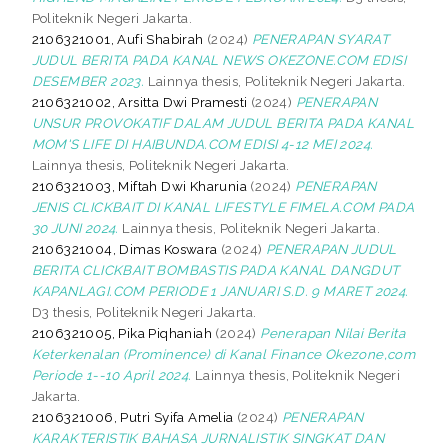
Politeknik Negeri Jakarta.
2106321001, Aufi Shabirah
(2024)
PENERAPAN SYARAT
JUDUL BERITA PADA KANAL NEWS OKEZONE.COM EDISI
DESEMBER 2023.
Lainnya thesis, Politeknik Negeri Jakarta.
2106321002, Arsitta Dwi Pramesti
(2024)
PENERAPAN
UNSUR PROVOKATIF DALAM JUDUL BERITA PADA KANAL
MOM'S LIFE DI HAIBUNDA.COM EDISI 4-12 MEI 2024.
Lainnya thesis, Politeknik Negeri Jakarta.
2106321003, Miftah Dwi Kharunia
(2024)
PENERAPAN
JENIS CLICKBAIT DI KANAL LIFESTYLE FIMELA.COM PADA
30 JUNI 2024.
Lainnya thesis, Politeknik Negeri Jakarta.
2106321004, Dimas Koswara
(2024)
PENERAPAN JUDUL
BERITA CLICKBAIT BOMBASTIS PADA KANAL DANGDUT
KAPANLAGI.COM PERIODE 1 JANUARI S.D. 9 MARET 2024.
D3 thesis, Politeknik Negeri Jakarta.
2106321005, Pika Piqhaniah
(2024)
Penerapan Nilai Berita
Keterkenalan (Prominence) di Kanal Finance Okezone,com
Periode 1--10 April 2024.
Lainnya thesis, Politeknik Negeri
Jakarta.
2106321006, Putri Syifa Amelia
(2024)
PENERAPAN
KARAKTERISTIK BAHASA JURNALISTIK SINGKAT DAN