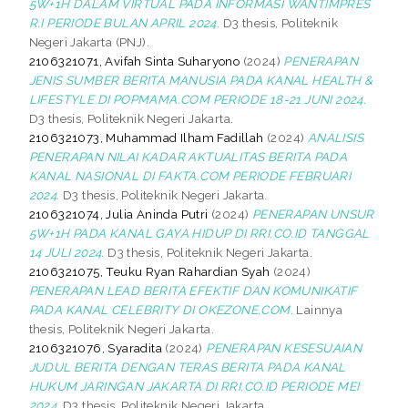
5W+1H DALAM VIRTUAL PADA INFORMASI WANTIMPRES
R.I PERIODE BULAN APRIL 2024.
D3 thesis, Politeknik
Negeri Jakarta (PNJ).
2106321071, Avifah Sinta Suharyono
(2024)
PENERAPAN
JENIS SUMBER BERITA MANUSIA PADA KANAL HEALTH &
LIFESTYLE DI POPMAMA.COM PERIODE 18-21 JUNI 2024.
D3 thesis, Politeknik Negeri Jakarta.
2106321073, Muhammad Ilham Fadillah
(2024)
ANALISIS
PENERAPAN NILAI KADAR AKTUALITAS BERITA PADA
KANAL NASIONAL DI FAKTA.COM PERIODE FEBRUARI
2024.
D3 thesis, Politeknik Negeri Jakarta.
2106321074, Julia Aninda Putri
(2024)
PENERAPAN UNSUR
5W+1H PADA KANAL GAYA HIDUP DI RRI.CO.ID TANGGAL
14 JULI 2024.
D3 thesis, Politeknik Negeri Jakarta.
2106321075, Teuku Ryan Rahardian Syah
(2024)
PENERAPAN LEAD BERITA EFEKTIF DAN KOMUNIKATIF
PADA KANAL CELEBRITY DI OKEZONE.COM.
Lainnya
thesis, Politeknik Negeri Jakarta.
2106321076, Syaradita
(2024)
PENERAPAN KESESUAIAN
JUDUL BERITA DENGAN TERAS BERITA PADA KANAL
HUKUM JARINGAN JAKARTA DI RRI.CO.ID PERIODE MEI
2024.
D3 thesis, Politeknik Negeri Jakarta.