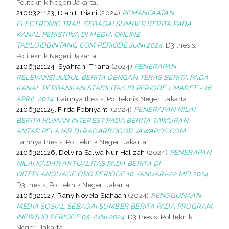
Politeknik Negeri Jakarta.
2106321123, Dian Fitriani
(2024)
PEMANFAATAN
ELECTRONIC TRAIL SEBAGAI SUMBER BERITA PADA
KANAL PERISTIWA DI MEDIA ONLINE
TABLOIDBINTANG.COM PERIODE JUNI 2024.
D3 thesis,
Politeknik Negeri Jakarta.
2106321124, Syahrani Triana
(2024)
PENERAPAN
RELEVANSI JUDUL BERITA DENGAN TERAS BERITA PADA
KANAL PERBANKAN STABILITAS.ID PERIODE 1 MARET - 16
APRIL 2024.
Lainnya thesis, Politeknik Negeri Jakarta.
2106321125, Firda Febriyanti
(2024)
PENERAPAN NILAI
BERITA HUMAN INTEREST PADA BERITA TAWURAN
ANTAR PELAJAR DI RADARBOGOR.JAWAPOS.COM.
Lainnya thesis, Politeknik Negeri Jakarta.
2106321126, Delvira Salwa Nur Halizah
(2024)
PENERAPAN
NILAI KADAR AKTUALITAS PADA BERITA DI
QITEPLANGUAGE.ORG PERIODE 10 JANUARI-22 MEI 2024.
D3 thesis, Politeknik Negeri Jakarta.
2106321127, Rany Novela Siahaan
(2024)
PENGGUNAAN
MEDIA SOSIAL SEBAGAI SUMBER BERITA PADA PROGRAM
INEWS.ID PERIODE 05 JUNI 2024.
D3 thesis, Politeknik
Negeri Jakarta.