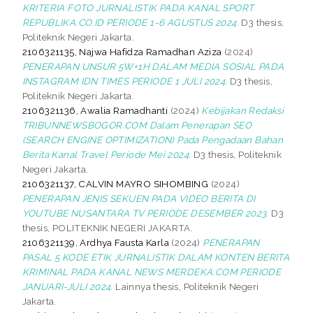
KRITERIA FOTO JURNALISTIK PADA KANAL SPORT
REPUBLIKA.CO.ID PERIODE 1-6 AGUSTUS 2024.
D3 thesis,
Politeknik Negeri Jakarta.
2106321135, Najwa Hafidza Ramadhan Aziza
(2024)
PENERAPAN UNSUR 5W+1H DALAM MEDIA SOSIAL PADA
INSTAGRAM IDN TIMES PERIODE 1 JULI 2024.
D3 thesis,
Politeknik Negeri Jakarta.
2106321136, Awalia Ramadhanti
(2024)
Kebijakan Redaksi
TRIBUNNEWSBOGOR.COM Dalam Penerapan SEO
(SEARCH ENGINE OPTIMIZATION) Pada Pengadaan Bahan
Berita Kanal Travel Periode Mei 2024.
D3 thesis, Politeknik
Negeri Jakarta.
2106321137, CALVIN MAYRO SIHOMBING
(2024)
PENERAPAN JENIS SEKUEN PADA VIDEO BERITA DI
YOUTUBE NUSANTARA TV PERIODE DESEMBER 2023.
D3
thesis, POLITEKNIK NEGERI JAKARTA.
2106321139, Ardhya Fausta Karla
(2024)
PENERAPAN
PASAL 5 KODE ETIK JURNALISTIK DALAM KONTEN BERITA
KRIMINAL PADA KANAL NEWS MERDEKA.COM PERIODE
JANUARI-JULI 2024.
Lainnya thesis, Politeknik Negeri
Jakarta.