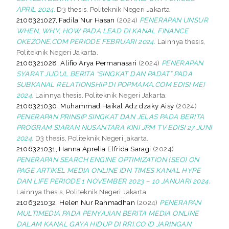
APRIL 2024.
D3 thesis, Politeknik Negeri Jakarta.
2106321027, Fadila Nur Hasan
(2024)
PENERAPAN UNSUR
WHEN, WHY, HOW PADA LEAD DI KANAL FINANCE
OKEZONE.COM PERIODE FEBRUARI 2024.
Lainnya thesis,
Politeknik Negeri Jakarta.
2106321028, Alifio Arya Permanasari
(2024)
PENERAPAN
SYARAT JUDUL BERITA “SINGKAT DAN PADAT” PADA
SUBKANAL RELATIONSHIP DI POPMAMA.COM EDISI MEI
2024.
Lainnya thesis, Politeknik Negeri Jakarta.
2106321030, Muhammad Haikal Adz dzaky Aisy
(2024)
PENERAPAN PRINSIP SINGKAT DAN JELAS PADA BERITA
PROGRAM SIARAN NUSANTARA KINI JPM TV EDISI 27 JUNI
2024.
D3 thesis, Politeknik Negeri jakarta.
2106321031, Hanna Aprelia Elfrida Saragi
(2024)
PENERAPAN SEARCH ENGINE OPTIMIZATION (SEO) ON
PAGE ARTIKEL MEDIA ONLINE IDN TIMES KANAL HYPE
DAN LIFE PERIODE 1 NOVEMBER 2023 – 10 JANUARI 2024.
Lainnya thesis, Politeknik Negeri Jakarta.
2106321032, Helen Nur Rahmadhan
(2024)
PENERAPAN
MULTIMEDIA PADA PENYAJIAN BERITA MEDIA ONLINE
DALAM KANAL GAYA HIDUP DI RRI.CO.ID JARINGAN