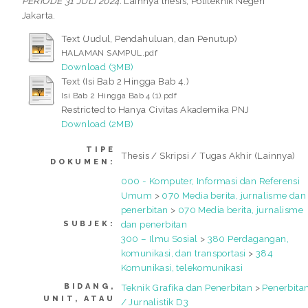
PERIODE 31 JULI 2024.
Lainnya thesis, Politeknik Negeri
Jakarta.
Text (Judul, Pendahuluan, dan Penutup)
HALAMAN SAMPUL.pdf
Download (3MB)
Text (Isi Bab 2 Hingga Bab 4.)
Isi Bab 2 Hingga Bab 4 (1).pdf
Restricted to Hanya Civitas Akademika PNJ
Download (2MB)
TIPE
Thesis / Skripsi / Tugas Akhir (Lainnya)
DOKUMEN:
000 - Komputer, Informasi dan Referensi
Umum
>
070 Media berita, jurnalisme dan
penerbitan
>
070 Media berita, jurnalisme
dan penerbitan
SUBJEK:
300 – Ilmu Sosial
>
380 Perdagangan,
komunikasi, dan transportasi
>
384
Komunikasi, telekomunikasi
BIDANG,
Teknik Grafika dan Penerbitan
>
Penerbita
UNIT, ATAU
/ Jurnalistik D3