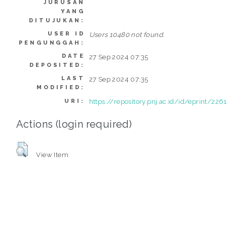
JURUSAN
YANG
DITUJUKAN:
USER ID
Users 10480 not found.
PENGUNGGAH:
DATE
27 Sep 2024 07:35
DEPOSITED:
LAST
27 Sep 2024 07:35
MODIFIED:
https://repository.pnj.ac.id/id/eprint/226
URI:
Actions (login required)
View Item