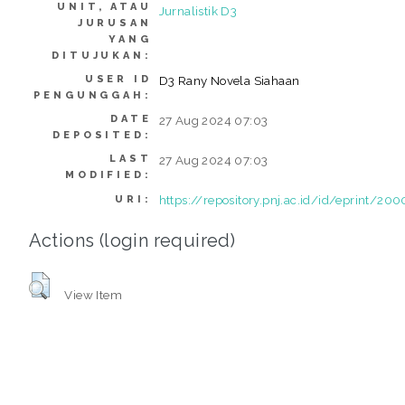
UNIT, ATAU
Jurnalistik D3
JURUSAN
YANG
DITUJUKAN:
USER ID
D3 Rany Novela Siahaan
PENGUNGGAH:
DATE
27 Aug 2024 07:03
DEPOSITED:
LAST
27 Aug 2024 07:03
MODIFIED:
https://repository.pnj.ac.id/id/eprint/20
URI:
Actions (login required)
View Item