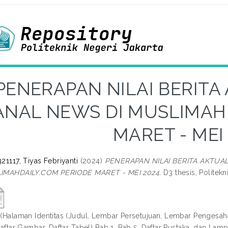
PENERAPAN NILAI BERITA
ANAL NEWS DI MUSLIMAH
MARET - MEI
21117, Tiyas Febriyanti
(2024)
PENERAPAN NILAI BERITA AKTUA
IMAHDAILY.COM PERIODE MARET - MEI 2024.
D3 thesis, Politekn
 (Halaman Identitas (Judul, Lembar Persetujuan, Lembar Pengesahan
 Daftar Gambar, Daftar Tabel) Bab 1, Bab 5, Daftar Pustaka, dan Lamp