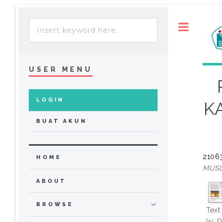
Toggle
USER MENU
LOGIN
K
BUAT AKUN
21063
HOME
MUSL
ABOUT
BROWSE
Text
Isi,