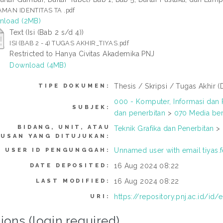
MAN IDENTITAS TA .pdf
nload (2MB)
Text (Isi (Bab 2 s/d 4))
ISI (BAB 2 - 4) TUGAS AKHIR_TIYAS.pdf
Restricted to Hanya Civitas Akademika PNJ
Download (4MB)
Thesis / Skripsi / Tugas Akhir (
TIPE DOKUMEN:
000 - Komputer, Informasi dan
SUBJEK:
dan penerbitan
>
070 Media beri
BIDANG, UNIT, ATAU
Teknik Grafika dan Penerbitan
>
RUSAN YANG DITUJUKAN:
Unnamed user with email
tiyas
USER ID PENGUNGGAH:
16 Aug 2024 08:22
DATE DEPOSITED:
16 Aug 2024 08:22
LAST MODIFIED:
https://repository.pnj.ac.id/id
URI:
ions (login required)