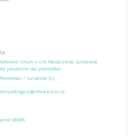
D3)
 Referensi Umum
>
070 Media berita, jurnalisme
ta, jurnalisme dan penerbitan
Penerbitan / Jurnalistik D3
.febriyanti.tgp21@mhsw.pnj.ac.id
/eprint/18686