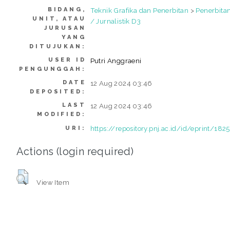
BIDANG,
Teknik Grafika dan Penerbitan
>
Penerbita
UNIT, ATAU
/ Jurnalistik D3
JURUSAN
YANG
DITUJUKAN:
USER ID
Putri Anggraeni
PENGUNGGAH:
DATE
12 Aug 2024 03:46
DEPOSITED:
LAST
12 Aug 2024 03:46
MODIFIED:
https://repository.pnj.ac.id/id/eprint/182
URI:
Actions (login required)
View Item