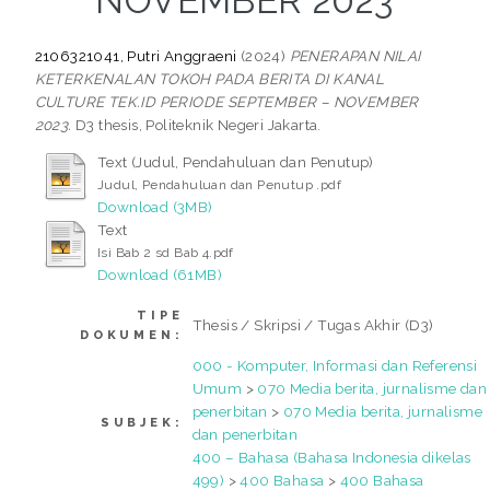
NOVEMBER 2023
2106321041, Putri Anggraeni
(2024)
PENERAPAN NILAI
KETERKENALAN TOKOH PADA BERITA DI KANAL
CULTURE TEK.ID PERIODE SEPTEMBER – NOVEMBER
2023.
D3 thesis, Politeknik Negeri Jakarta.
Text (Judul, Pendahuluan dan Penutup)
Judul, Pendahuluan dan Penutup .pdf
Download (3MB)
Text
Isi Bab 2 sd Bab 4.pdf
Download (61MB)
TIPE
Thesis / Skripsi / Tugas Akhir (D3)
DOKUMEN:
000 - Komputer, Informasi dan Referensi
Umum
>
070 Media berita, jurnalisme dan
penerbitan
>
070 Media berita, jurnalisme
SUBJEK:
dan penerbitan
400 – Bahasa (Bahasa Indonesia dikelas
499)
>
400 Bahasa
>
400 Bahasa