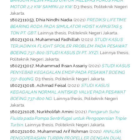
MOTOR 2,2 KW SAMPAI 22 KW.
D3 thesis, Politeknik Negeri
Jakarta.
1802311053, Dhia Nindhi Nadia
(2021)
PREDIKSI LIFETIME
BEARING RODA PADA SIMULATOR HOIST KAPASITAS 5
TON PT. GBT.
Lainnya thesis, Politeknik Negeri Jakarta.
1802313011, Muhammad Fadhillah
(2021)
STUDI KASUS
TERJADINYA FLIGHT SPOILER PROBLEM PADA PESAWAT
BOEING 737-800 (STUDI KASUS DI PT. XYZ).
Lainnya thesis,
Politeknik Negeri Jakarta.
1802313017, Muhammad Ihsan Assariy
(2021)
STUDI KASUS
PENYEBAB KEGAGALAN EMDP PADA PESAWAT BOEING
737-800NG.
D3 thesis, Politeknik Negeri Jakarta.
1802313018, Achmad Feisal
(2021)
STUDI KASUS
KEGAGALAN NORMAL ANTISKID VALVE PADA PESAWAT
BOEING 737-800 NG.
Lainnya thesis, Politeknik Negeri
Jakarta.
1802321028, Nurkholifah Amini
(2021)
Pengaruh Suhu
Fluida pada Pompa Sentrifugal untuk Pengopersian Triple
Turbin.
Lainnya thesis, Politeknik Negeri Jakarta.
1802321060, Muhammad Arif Rohman
(2021)
ANALISA
PENGOPERASIAN TURBIN PROPELLER DENGAN DUAL