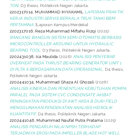
TON.
D3 thesis, Politeknik Negeri Jakarta.
2202317014, MUHAMMAD IHYAKAMIL
LAPORAN PRAKTIK
KERJA INDUSTRI SERVIS BERKALA TRUK TANKI BBM
PERTAMINA.
[Laporan Kampus Merdeka]
2202317016, Reza Muhammad Miftahu Rizqi
(2025)
RANCANG BANGUN SISTEM SEMI-OTOMATIS BERBASIS
MICROCONTROLLER ARDUINO UNTUK HYDRAULIC
BEARING TOOL.
D3 thesis, Politeknik Negeri Jakarta.
2202431038, Ica Maulida
(2026)
ANALISIS PENYEBAB
OVERHEAT PADA THRUST BEARING GENERATOR UNIT 1
DI PLTA X BERDASARKAN DATA OPERASIONAL.
D4 thesis,
Politeknik Negeri Jakarta.
2202441034, Muhammad Ghaza Al Ghozali
(2026)
ANALISIS KINERJA DAN PENENTUAN KEBUTUHAN POMPA
PARALEL PADA SISTEM CVC CONDENSATE AKIBAT
PENINGKATAN PRODUKSI DI AWT AREA B DURI FIELD
MENGGUNAKAN PENDEKATAN ANALISIS HIDROLIK
KUANTITATIF.
D4 thesis, Politeknik Negeri Jakarta.
2202441046, Muhammad Naufal Putra Pratama
(2025)
ANALISIS PENGARUH NILAI NPSH TERHADAP
TERJADINYA EROSI PADA IMPELLER BLADE HOT WELL