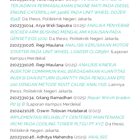
TERJADINYA PERMASALAHAN ENGINE MATI PADA DIESEL
ENGINE CATERPILLAR 3408E PADA UNIT WHEEL DOZER
834B.
D4 thesis, Politeknik Negeri Jakarta.
2102331014, Arya Widi Saputra
(2025)
ANALISA PENYEBAB
ROCKER ARM BUSHING MENGALAMI KEAUSAN PADA
GENSET EGS 1200.
D4 thesis, Politeknik Negeri Jakarta.
2102331026, Regi Maulana
ANALISIS KERUSAKAN MOTOR
STARTER PADA UNIT WHEEL LOADER CLG856H.
[Laporan
Kampus Merdeka]
2102331026, Regi Maulana
(2025)
ANALISIS KINERJA
INJEKTOR COMMMON RAIL BERDASARKAN KUANTITAS
INJEKSI DAN RETURN QUANTITY PADA PENGUJIAN EPS
200 DENGAN METODE ROOT CAUSE ANALYSIS.
Lainnya
thesis, Politeknik Negeri Jakarta.
2102331034, Gilang Ramadhan
(2025)
Repair Winch braden
Pd 15 B.
[Laporan Kampus Merdeka]
2102421026, Oswin Tolovan Hutabarat
(2025)
IMPLEMENTASI RELIABILITY CENTERED MAINTENANCE
(RCM) PADA COOLING TOWER PLTGU PT XYZ.
D4 thesis,
Politeknik Negeri Jakarta.
2202311046, Adhitya Mahendra
(2025)
ANALISIS