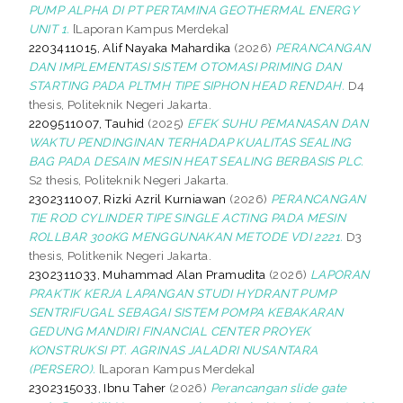
PUMP ALPHA DI PT PERTAMINA GEOTHERMAL ENERGY
UNIT 1.
[Laporan Kampus Merdeka]
2203411015, Alif Nayaka Mahardika
(2026)
PERANCANGAN
DAN IMPLEMENTASI SISTEM OTOMASI PRIMING DAN
STARTING PADA PLTMH TIPE SIPHON HEAD RENDAH.
D4
thesis, Politeknik Negeri Jakarta.
2209511007, Tauhid
(2025)
EFEK SUHU PEMANASAN DAN
WAKTU PENDINGINAN TERHADAP KUALITAS SEALING
BAG PADA DESAIN MESIN HEAT SEALING BERBASIS PLC.
S2 thesis, Politeknik Negeri Jakarta.
2302311007, Rizki Azril Kurniawan
(2026)
PERANCANGAN
TIE ROD CYLINDER TIPE SINGLE ACTING PADA MESIN
ROLLBAR 300KG MENGGUNAKAN METODE VDI 2221.
D3
thesis, Politkenik Negeri Jakarta.
2302311033, Muhammad Alan Pramudita
(2026)
LAPORAN
PRAKTIK KERJA LAPANGAN STUDI HYDRANT PUMP
SENTRIFUGAL SEBAGAI SISTEM POMPA KEBAKARAN
GEDUNG MANDIRI FINANCIAL CENTER PROYEK
KONSTRUKSI PT. AGRINAS JALADRI NUSANTARA
(PERSERO).
[Laporan Kampus Merdeka]
2302315033, Ibnu Taher
(2026)
Perancangan slide gate