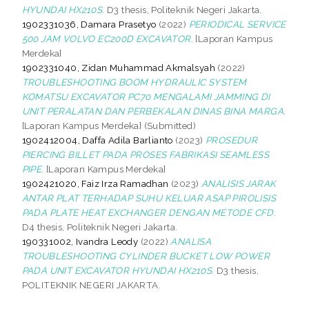
HYUNDAI HX210S.
D3 thesis, Politeknik Negeri Jakarta.
1902331036, Damara Prasetyo
(2022)
PERIODICAL SERVICE
500 JAM VOLVO EC200D EXCAVATOR.
[Laporan Kampus
Merdeka]
1902331040, Zidan Muhammad Akmalsyah
(2022)
TROUBLESHOOTING BOOM HYDRAULIC SYSTEM
KOMATSU EXCAVATOR PC70 MENGALAMI JAMMING DI
UNIT PERALATAN DAN PERBEKALAN DINAS BINA MARGA.
[Laporan Kampus Merdeka] (Submitted)
1902412004, Daffa Adila Barlianto
(2023)
PROSEDUR
PIERCING BILLET PADA PROSES FABRIKASI SEAMLESS
PIPE.
[Laporan Kampus Merdeka]
1902421020, Faiz Irza Ramadhan
(2023)
ANALISIS JARAK
ANTAR PLAT TERHADAP SUHU KELUAR ASAP PIROLISIS
PADA PLATE HEAT EXCHANGER DENGAN METODE CFD.
D4 thesis, Politeknik Negeri Jakarta.
190331002, Ivandra Leody
(2022)
ANALISA
TROUBLESHOOTING CYLINDER BUCKET LOW POWER
PADA UNIT EXCAVATOR HYUNDAI HX210S.
D3 thesis,
POLITEKNIK NEGERI JAKARTA.