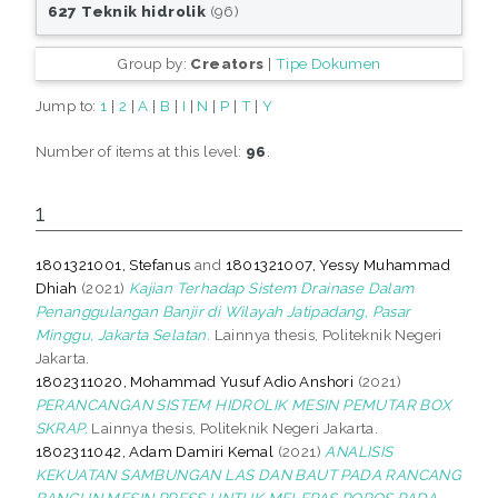
627 Teknik hidrolik
(96)
Group by:
Creators
|
Tipe Dokumen
Jump to:
1
|
2
|
A
|
B
|
I
|
N
|
P
|
T
|
Y
Number of items at this level:
96
.
1
1801321001, Stefanus
and
1801321007, Yessy Muhammad
Dhiah
(2021)
Kajian Terhadap Sistem Drainase Dalam
Penanggulangan Banjir di Wilayah Jatipadang, Pasar
Minggu, Jakarta Selatan.
Lainnya thesis, Politeknik Negeri
Jakarta.
1802311020, Mohammad Yusuf Adio Anshori
(2021)
PERANCANGAN SISTEM HIDROLIK MESIN PEMUTAR BOX
SKRAP.
Lainnya thesis, Politeknik Negeri Jakarta.
1802311042, Adam Damiri Kemal
(2021)
ANALISIS
KEKUATAN SAMBUNGAN LAS DAN BAUT PADA RANCANG
BANGUN MESIN PRESS UNTUK MELEPAS POROS PADA