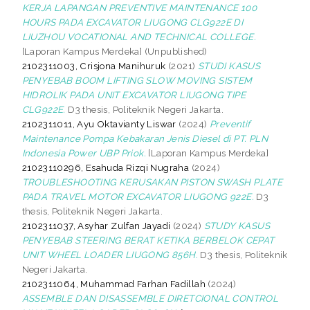
KERJA LAPANGAN PREVENTIVE MAINTENANCE 100
HOURS PADA EXCAVATOR LIUGONG CLG922E DI
LIUZHOU VOCATIONAL AND TECHNICAL COLLEGE.
[Laporan Kampus Merdeka] (Unpublished)
2102311003, Crisjona Manihuruk
(2021)
STUDI KASUS
PENYEBAB BOOM LIFTING SLOW MOVING SISTEM
HIDROLIK PADA UNIT EXCAVATOR LIUGONG TIPE
CLG922E.
D3 thesis, Politeknik Negeri Jakarta.
2102311011, Ayu Oktavianty Liswar
(2024)
Preventif
Maintenance Pompa Kebakaran Jenis Diesel di PT. PLN
Indonesia Power UBP Priok.
[Laporan Kampus Merdeka]
21023110296, Esahuda Rizqi Nugraha
(2024)
TROUBLESHOOTING KERUSAKAN PISTON SWASH PLATE
PADA TRAVEL MOTOR EXCAVATOR LIUGONG 922E.
D3
thesis, Politeknik Negeri Jakarta.
2102311037, Asyhar Zulfan Jayadi
(2024)
STUDY KASUS
PENYEBAB STEERING BERAT KETIKA BERBELOK CEPAT
UNIT WHEEL LOADER LIUGONG 856H.
D3 thesis, Politeknik
Negeri Jakarta.
2102311064, Muhammad Farhan Fadillah
(2024)
ASSEMBLE DAN DISASSEMBLE DIRETCIONAL CONTROL