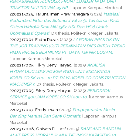
PEMASANGAN HIDROLIK FRONT LOADER PADA UNIT
TRAKTOR MULTIGUNA 45 HP.
[Laporan Kampus Merdeka]
2202315025, Taruna Iman Prawiranegara
(2025)
Instalasi
Redundant Filter dan Solenoid Valve 5s Tambahan Pada
Sistem Hidrolik Raw Mill (362 HS1 Dan HS2) Untuk
Optimalisasi Operasi.
D3 thesis, Politeknik Negeri Jakarta.
2202317001, Fadni Rozak
(2025)
LAPORAN PRAKTIK ON
THE JOB TRAINING (OJT) PERAWATAN DIES PATCH TREAD
PADA PROSES BLANKING PT. GAYA TEKNIK LOGAM.
[Laporan Kampus Merdeka]
2202317005, Fikry Deny Haryadi
(2025)
ANALISA
HYDRAULIC LOW POWER PADA UNIT EXCAVATOR
KOBELCO SK 200 -10 PT. DAYA KOBELCO CONSTRUCTION
MACHINERY.
D3 thesis, Politeknik Negeri Jakarta.
2202317005, Fikry Deny Haryadi
(2025)
PERIODICAL
SERVICE 500 JAM KOBELCO SK 200-10.
[Laporan Kampus
Merdeka]
2202317007, Fredy Irwan
(2025)
Pengoperasian Mesin
Bending Manual Dan Semi Otomatis.
[Laporan Kampus
Merdeka]
2202317008, Ghiyats El-Latif
(2025)
RANCANG BANGUN
ALAT PRESS HIDRAULIK MULTIFUNGSI KAPASITAS 10