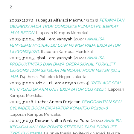
2
2002311078, Tubagus Alfarabi Makmur
(2023)
PERAWATAN
GEARBOX PADA TRUK CONCRETE PUMP DI PT. BERKAT
JAYA BETON.
[Laporan Kampus Merdeka]
2002331005, Iqbal Herdiyansyah
(2024)
ANALISA
PENYEBAB HYDRAULIC LOW POWER PADA EXCAVATOR
LIUGONG907D.
[Laporan Kampus Merdeka]
2002331005, Iqbal Herdiyansyah
(2024)
ANALISA
PRODUKTIVITAS DAN BIAYA OPERASIONAL FORKLIFT
LIUGONG 100H SETELAH MENCAPAI HOUR METER 521,4
JAM.
D4 thesis, Politeknik Negeri Jakarta.
2002331008, Rizki Tri Ferdiansyah
(2024)
“REPLACE SEAL
KIT CYLINDER ARM UNIT EXCAVATOR CLG 920D”.
[Laporan
Kampus Merdeka]
2002331016, Luther Anrora Panjaitan
PENGGANTIAN SEAL
CYLINDER BOOM EXCAVATOR KOMATSU PC200-8.
[Laporan Kampus Merdeka]
2002331033, Ridwan Natha Sentana Putra
(2024)
ANALISA
KEGAGALAN LOW POWER STEERING PADA FORKLIFT
TYPE CLG2050H.
Lainnya thesis, Politeknik Negeri Jakarta.