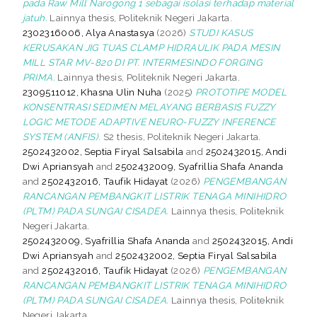
pada Raw Mill Narogong 1 sebagai isolasi terhadap material
jatuh.
Lainnya thesis, Politeknik Negeri Jakarta.
2302316006, Alya Anastasya
(2026)
STUDI KASUS
KERUSAKAN JIG TUAS CLAMP HIDRAULIK PADA MESIN
MILL STAR MV-820 DI PT. INTERMESINDO FORGING
PRIMA.
Lainnya thesis, Politeknik Negeri Jakarta.
2309511012, Khasna Ulin Nuha
(2025)
PROTOTIPE MODEL
KONSENTRASI SEDIMEN MELAYANG BERBASIS FUZZY
LOGIC METODE ADAPTIVE NEURO-FUZZY INFERENCE
SYSTEM (ANFIS).
S2 thesis, Politeknik Negeri Jakarta.
2502432002, Septia Firyal Salsabila
and
2502432015, Andi
Dwi Apriansyah
and
2502432009, Syafrillia Shafa Ananda
and
2502432016, Taufik Hidayat
(2026)
PENGEMBANGAN
RANCANGAN PEMBANGKIT LISTRIK TENAGA MINIHIDRO
(PLTM) PADA SUNGAI CISADEA.
Lainnya thesis, Politeknik
Negeri Jakarta.
2502432009, Syafrillia Shafa Ananda
and
2502432015, Andi
Dwi Apriansyah
and
2502432002, Septia Firyal Salsabila
and
2502432016, Taufik Hidayat
(2026)
PENGEMBANGAN
RANCANGAN PEMBANGKIT LISTRIK TENAGA MINIHIDRO
(PLTM) PADA SUNGAI CISADEA.
Lainnya thesis, Politeknik
Negeri Jakarta.