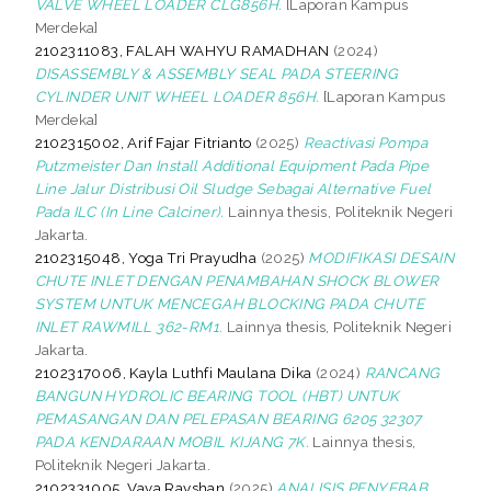
VALVE WHEEL LOADER CLG856H.
[Laporan Kampus
Merdeka]
2102311083, FALAH WAHYU RAMADHAN
(2024)
DISASSEMBLY & ASSEMBLY SEAL PADA STEERING
CYLINDER UNIT WHEEL LOADER 856H.
[Laporan Kampus
Merdeka]
2102315002, Arif Fajar Fitrianto
(2025)
Reactivasi Pompa
Putzmeister Dan Install Additional Equipment Pada Pipe
Line Jalur Distribusi Oil Sludge Sebagai Alternative Fuel
Pada ILC (In Line Calciner).
Lainnya thesis, Politeknik Negeri
Jakarta.
2102315048, Yoga Tri Prayudha
(2025)
MODIFIKASI DESAIN
CHUTE INLET DENGAN PENAMBAHAN SHOCK BLOWER
SYSTEM UNTUK MENCEGAH BLOCKING PADA CHUTE
INLET RAWMILL 362-RM1.
Lainnya thesis, Politeknik Negeri
Jakarta.
2102317006, Kayla Luthfi Maulana Dika
(2024)
RANCANG
BANGUN HYDROLIC BEARING TOOL (HBT) UNTUK
PEMASANGAN DAN PELEPASAN BEARING 6205 32307
PADA KENDARAAN MOBIL KIJANG 7K.
Lainnya thesis,
Politeknik Negeri Jakarta.
2102331005, Vava Rayshan
(2025)
ANALISIS PENYEBAB