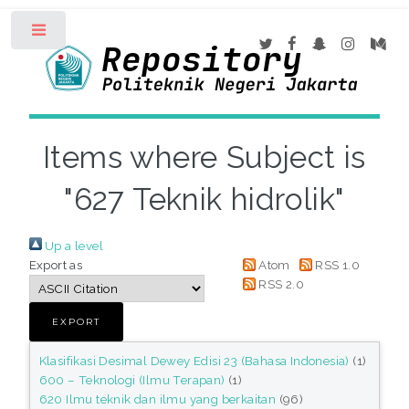
Toggle
Items where Subject is
"627 Teknik hidrolik"
Up a level
Export as
Atom
RSS 1.0
RSS 2.0
Klasifikasi Desimal Dewey Edisi 23 (Bahasa Indonesia)
(1)
600 – Teknologi (Ilmu Terapan)
(1)
620 Ilmu teknik dan ilmu yang berkaitan
(96)