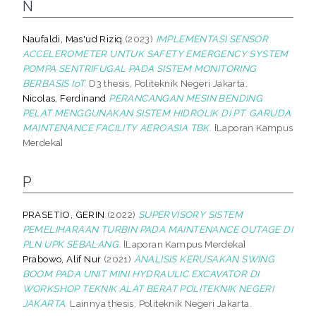
N
Naufaldi, Mas'ud Riziq
(2023)
IMPLEMENTASI SENSOR
ACCELEROMETER UNTUK SAFETY EMERGENCY SYSTEM
POMPA SENTRIFUGAL PADA SISTEM MONITORING
BERBASIS IoT.
D3 thesis, Politeknik Negeri Jakarta.
Nicolas, Ferdinand
PERANCANGAN MESIN BENDING
PELAT MENGGUNAKAN SISTEM HIDROLIK DI PT. GARUDA
MAINTENANCE FACILITY AEROASIA TBK.
[Laporan Kampus
Merdeka]
P
PRASETIO, GERIN
(2022)
SUPERVISORY SISTEM
PEMELIHARAAN TURBIN PADA MAINTENANCE OUTAGE DI
PLN UPK SEBALANG.
[Laporan Kampus Merdeka]
Prabowo, Alif Nur
(2021)
ANALISIS KERUSAKAN SWING
BOOM PADA UNIT MINI HYDRAULIC EXCAVATOR DI
WORKSHOP TEKNIK ALAT BERAT POLITEKNIK NEGERI
JAKARTA.
Lainnya thesis, Politeknik Negeri Jakarta.