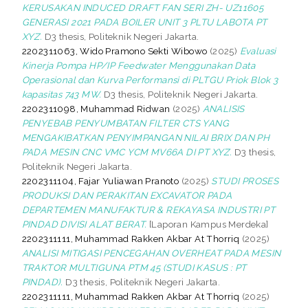
KERUSAKAN INDUCED DRAFT FAN SERI ZH- UZ11605
GENERASI 2021 PADA BOILER UNIT 3 PLTU LABOTA PT
XYZ.
D3 thesis, Politeknik Negeri Jakarta.
2202311063, Wido Pramono Sekti Wibowo
(2025)
Evaluasi
Kinerja Pompa HP/IP Feedwater Menggunakan Data
Operasional dan Kurva Performansi di PLTGU Priok Blok 3
kapasitas 743 MW.
D3 thesis, Politeknik Negeri Jakarta.
2202311098, Muhammad Ridwan
(2025)
ANALISIS
PENYEBAB PENYUMBATAN FILTER CTS YANG
MENGAKIBATKAN PENYIMPANGAN NILAI BRIX DAN PH
PADA MESIN CNC VMC YCM MV66A DI PT XYZ.
D3 thesis,
Politeknik Negeri Jakarta.
2202311104, Fajar Yuliawan Pranoto
(2025)
STUDI PROSES
PRODUKSI DAN PERAKITAN EXCAVATOR PADA
DEPARTEMEN MANUFAKTUR & REKAYASA INDUSTRI PT
PINDAD DIVISI ALAT BERAT.
[Laporan Kampus Merdeka]
2202311111, Muhammad Rakken Akbar At Thorriq
(2025)
ANALISI MITIGASI PENCEGAHAN OVERHEAT PADA MESIN
TRAKTOR MULTIGUNA PTM 45 (STUDI KASUS : PT
PINDAD).
D3 thesis, Politeknik Negeri Jakarta.
2202311111, Muhammad Rakken Akbar At Thorriq
(2025)