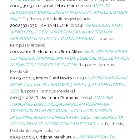
2002331037, rizky dwi febriantara
(2024)
ANALISA
KERUSAKAN BRAKE SISTEM PADA UNIT WHEEL LOADER
855H.
D4 thesis, politeknik negeri jakarta.
20023331036, IKHRAM LUTFI
(2024)
“PERBAIKAN PADA
WINCH PD7C DENGAN PERMASALAHAN TERJADI
KEBOCORAN OLI SAAT LOADING BEBAN”.
[Laporan
Kampus Merdeka]
2002421026, Mohamad Ulum Akbar
ANALISIS PENYEBAB
OLI TERKONTAMINASI AIR PADA LUBE OIL MILL 1E PT PLN
NUSANTARA POWER UP PAITON.
[Laporan Kampus
Merdeka]
2101321003, Imam Fuad Novra
(2024)
LAPORAN MAGANG
SPAM JATILUHUR 1 SEGMEN 3 PAKET 5 PT ADHI NINDYA
KSO.
[Laporan Kampus Merdeka]
2101321022, Rizky Imam Pramono
(2024)
ANALISIS
KAPASITAS DAN KINERJA JARINGAN PERPIPAAN
TRANSMISI SPAM REGIONAL JATILUHUR KONDISI
EKSISTING AKIBAT PENINGKATAN DEBIT AIR BERSIH DI
KECAMATAN CILINCING DENGAN EPANET 2.0.
D3 thesis,
Politeknik Negeri Jakarta.
2102311003, Crisjona Manihuruk
LAPORAN PRAKTIK