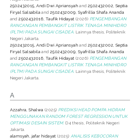
2502432015, Andi Dwi Apriansyah
and
2502432002, Septia
Firyal Salsabila
and
2502432009, Syafrillia Shafa Ananda
and
2502432016, Taufik Hidayat
(2026)
PENGEMBANGAN
RANCANGAN PEMBANGKIT LISTRIK TENAGA MINIHIDRO
(PLTM) PADA SUNGAI CISADEA.
Lainnya thesis, Politeknik
Negeri Jakarta.
2502432015, Andi Dwi Apriansyah
and
2502432002, Septia
Firyal Salsabila
and
2502432009, Syafrillia Shafa Ananda
and
2502432016, Taufik Hidayat
(2026)
PENGEMBANGAN
RANCANGAN PEMBANGKIT LISTRIK TENAGA MINIHIDRO
(PLTM) PADA SUNGAI CISADEA.
Lainnya thesis, Politeknik
Negeri Jakarta.
A
Azzahra, Shalwa
(2025)
PREDIKSI HEAD POMPA HIDRAM
MENGGUNAKAN RANDOM FOREST REGRESSION UNTUK
OPTIMASI DESAIN SISTEM.
D4 thesis, Politeknik Negeri
Jakarta.
alamsyah, jafar hidayat
(2025)
ANALISIS KEBOCORAN