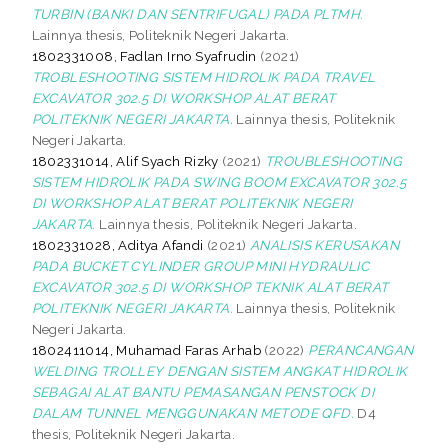
TURBIN (BANKI DAN SENTRIFUGAL) PADA PLTMH.
Lainnya thesis, Politeknik Negeri Jakarta.
1802331008, Fadlan Irno Syafrudin
(2021)
TROBLESHOOTING SISTEM HIDROLIK PADA TRAVEL
EXCAVATOR 302.5 DI WORKSHOP ALAT BERAT
POLITEKNIK NEGERI JAKARTA.
Lainnya thesis, Politeknik
Negeri Jakarta.
1802331014, Alif Syach Rizky
(2021)
TROUBLESHOOTING
SISTEM HIDROLIK PADA SWING BOOM EXCAVATOR 302.5
DI WORKSHOP ALAT BERAT POLITEKNIK NEGERI
JAKARTA.
Lainnya thesis, Politeknik Negeri Jakarta.
1802331028, Aditya Afandi
(2021)
ANALISIS KERUSAKAN
PADA BUCKET CYLINDER GROUP MINI HYDRAULIC
EXCAVATOR 302.5 DI WORKSHOP TEKNIK ALAT BERAT
POLITEKNIK NEGERI JAKARTA.
Lainnya thesis, Politeknik
Negeri Jakarta.
1802411014, Muhamad Faras Arhab
(2022)
PERANCANGAN
WELDING TROLLEY DENGAN SISTEM ANGKAT HIDROLIK
SEBAGAI ALAT BANTU PEMASANGAN PENSTOCK DI
DALAM TUNNEL MENGGUNAKAN METODE QFD.
D4
thesis, Politeknik Negeri Jakarta.