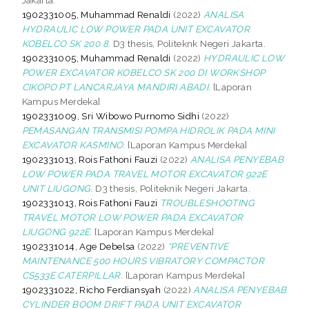
1902331005, Muhammad Renaldi
(2022)
ANALISA
HYDRAULIC LOW POWER PADA UNIT EXCAVATOR
KOBELCO SK 200 8.
D3 thesis, Politeknk Negeri Jakarta.
1902331005, Muhammad Renaldi
(2022)
HYDRAULIC LOW
POWER EXCAVATOR KOBELCO SK 200 DI WORKSHOP
CIKOPO PT LANCARJAYA MANDIRI ABADI.
[Laporan
Kampus Merdeka]
1902331009, Sri Wibowo Purnomo Sidhi
(2022)
PEMASANGAN TRANSMISI POMPA HIDROLIK PADA MINI
EXCAVATOR KASMINO.
[Laporan Kampus Merdeka]
1902331013, Rois Fathoni Fauzi
(2022)
ANALISA PENYEBAB
LOW POWER PADA TRAVEL MOTOR EXCAVATOR 922E
UNIT LIUGONG.
D3 thesis, Politeknik Negeri Jakarta.
1902331013, Rois Fathoni Fauzi
TROUBLESHOOTING
TRAVEL MOTOR LOW POWER PADA EXCAVATOR
LIUGONG 922E.
[Laporan Kampus Merdeka]
1902331014, Age Debelsa
(2022)
“PREVENTIVE
MAINTENANCE 500 HOURS VIBRATORY COMPACTOR
CS533E CATERPILLAR.
[Laporan Kampus Merdeka]
1902331022, Richo Ferdiansyah
(2022)
ANALISA PENYEBAB
CYLINDER BOOM DRIFT PADA UNIT EXCAVATOR