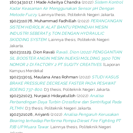
1803431017, I Made Adwitya Chandra
(2022)
Sistem Kontrol
Kadar Keasaman Air Menggunakan Sensor pH Dengan
Metode Fuzzy.
Lainnya thesis, Politeknik Negeri Jakarta.
1902311078, Muhammad Fadhillah
(2022)
PERANCANGAN
SISTEM HIDROLIK ALAT BANTU PEMINDAH MESIN
INDUSTRI SEBERAT 5 TON DENGAN HYDRAULIC
SKIDDING SYSTEM.
Lainnya thesis, Politeknik Negeri
Jakarta.
1902311129, Dion Ravali
Ravali, Dion (2022) PENGGANTIAN
SIL BOOSTER ANGIN MESIN INJEKSI MOLDING 3500 TON
NOMOR 2 DI FACTORY 2 PT SUGITY CREATIVES.
[Laporan
Kampus Merdeka]
1902313015, Maulana Anas Rohman
(2022)
STUDI KASUS
BRAKE PRESSURE DECREASE FASTER PADA PESAWAT
BOEING 737-800.
D3 thesis, Politeknik Negeri Jakarta.
1902321023, Nurpaizi Hidayatulloh
(2022)
Analisa
Perbandingan Daya Turbin Crossflow dan Sentrifugal Pada
PLTMH.
D3 thesis, Politeknik Negeri Jakarta.
1902321028, Ariyanti
(2022)
Analisa Pengaruh Kerusakan
Bearing terhadap Performa Pompa Diesel Fire Fighting PT
PJB UP Muara Tawar.
Lainnya thesis, Politeknik Negeri
Jakarta.