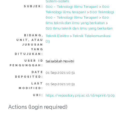
Sistem-sistem
600 – Teknologi (Ilmu Terapan)
>
600
SUBJEK:
Teknologi (ilmu terapan)
>
600 Teknologi
600 – Teknologi (Ilmu Terapan)
>
620
Ilmu teknik dan ilmu yang berkaitan
>
620 Ilmu teknik dan ilmu yang berkaitan
BIDANG,
Teknik Elektro
>
Teknik Telekomunikasi
UNIT, ATAU
D3
JURUSAN
YANG
DITUJUKAN:
USER ID
Salsabilah Novitri
PENGUNGGAH:
DATE
01 Sep 2021 10:51
DEPOSITED:
LAST
01 Sep 2021 10:51
MODIFIED:
https://repository.pnj.ac.id/id/eprint/909
URI:
Actions (login required)