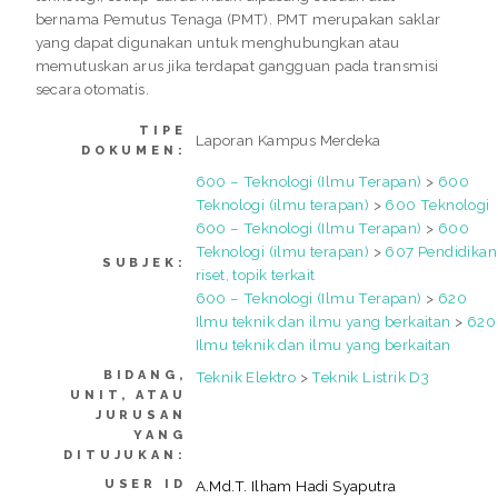
bernama Pemutus Tenaga (PMT). PMT merupakan saklar
yang dapat digunakan untuk menghubungkan atau
memutuskan arus jika terdapat gangguan pada transmisi
secara otomatis.
TIPE
Laporan Kampus Merdeka
DOKUMEN:
600 – Teknologi (Ilmu Terapan)
>
600
Teknologi (ilmu terapan)
>
600 Teknologi
600 – Teknologi (Ilmu Terapan)
>
600
Teknologi (ilmu terapan)
>
607 Pendidikan
SUBJEK:
riset, topik terkait
600 – Teknologi (Ilmu Terapan)
>
620
Ilmu teknik dan ilmu yang berkaitan
>
620
Ilmu teknik dan ilmu yang berkaitan
BIDANG,
Teknik Elektro
>
Teknik Listrik D3
UNIT, ATAU
JURUSAN
YANG
DITUJUKAN:
USER ID
A.Md.T. Ilham Hadi Syaputra