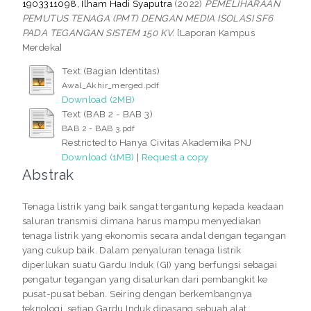
1903311098, Ilham Hadi Syaputra
(2022)
PEMELIHARAAN
PEMUTUS TENAGA (PMT) DENGAN MEDIA ISOLASI SF6
PADA TEGANGAN SISTEM 150 KV.
[Laporan Kampus
Merdeka]
Text (Bagian Identitas)
Awal_Akhir_merged.pdf
Download (2MB)
Text (BAB 2 - BAB 3)
BAB 2 - BAB 3.pdf
Restricted to Hanya Civitas Akademika PNJ
Download (1MB)
|
Request a copy
Abstrak
Tenaga listrik yang baik sangat tergantung kepada keadaan
saluran transmisi dimana harus mampu menyediakan
tenaga listrik yang ekonomis secara andal dengan tegangan
yang cukup baik. Dalam penyaluran tenaga listrik
diperlukan suatu Gardu Induk (GI) yang berfungsi sebagai
pengatur tegangan yang disalurkan dari pembangkit ke
pusat-pusat beban. Seiring dengan berkembangnya
teknologi, setiap Gardu Induk dipasang sebuah alat