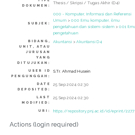
TIPE
Thesis / Skripsi / Tugas Akhir (D4)
DOKUMEN:
000 - Komputer, Informasi dan Referensi
Umum
>
000 Ilmu komputer, ilmu
SUBJEK:
pengetahuan dan sistem-sistem
>
001 Ilm
pengetahuan
BIDANG,
Akuntansi
>
Akuntansi D4
UNIT, ATAU
JURUSAN
YANG
DITUJUKAN:
USER ID
S.Tr. Ahmad Husein
PENGUNGGAH:
DATE
25 Sep 2024 02:30
DEPOSITED:
LAST
25 Sep 2024 02:30
MODIFIED:
https://repository.pnj.ac.id/id/eprint/2277
URI:
Actions (login required)