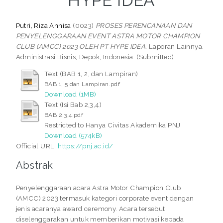
HYPE IDEA
Putri, Riza Annisa
(0023)
PROSES PERENCANAAN DAN
PENYELENGGARAAN EVENT ASTRA MOTOR CHAMPION
CLUB (AMCC) 2023 OLEH PT HYPE IDEA.
Laporan Lainnya.
Administrasi Bisnis, Depok, Indonesia. (Submitted)
Text (BAB 1, 2, dan Lampiran)
BAB 1, 5 dan Lampiran.pdf
Download (1MB)
Text (Isi Bab 2,3,4)
BAB 2,3,4.pdf
Restricted to Hanya Civitas Akademika PNJ
Download (574kB)
Official URL:
https://pnj.ac.id/
Abstrak
Penyelenggaraan acara Astra Motor Champion Club
(AMCC) 2023 termasuk kategori corporate event dengan
jenis acaranya award ceremony. Acara tersebut
diselenggarakan untuk memberikan motivasi kepada