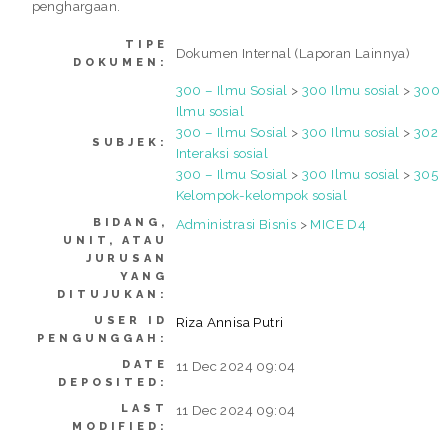
penghargaan.
TIPE
Dokumen Internal (Laporan Lainnya)
DOKUMEN:
300 – Ilmu Sosial
>
300 Ilmu sosial
>
300
Ilmu sosial
300 – Ilmu Sosial
>
300 Ilmu sosial
>
302
SUBJEK:
Interaksi sosial
300 – Ilmu Sosial
>
300 Ilmu sosial
>
305
Kelompok-kelompok sosial
BIDANG,
Administrasi Bisnis
>
MICE D4
UNIT, ATAU
JURUSAN
YANG
DITUJUKAN:
USER ID
Riza Annisa Putri
PENGUNGGAH:
DATE
11 Dec 2024 09:04
DEPOSITED:
LAST
11 Dec 2024 09:04
MODIFIED: