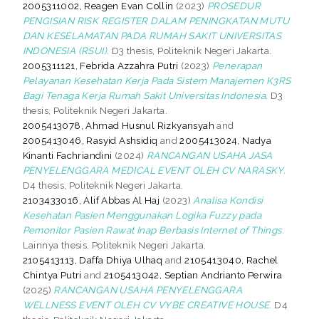
2005311002, Reagen Evan Collin
(2023)
PROSEDUR
PENGISIAN RISK REGISTER DALAM PENINGKATAN MUTU
DAN KESELAMATAN PADA RUMAH SAKIT UNIVERSITAS
INDONESIA (RSUI).
D3 thesis, Politeknik Negeri Jakarta.
2005311121, Febrida Azzahra Putri
(2023)
Penerapan
Pelayanan Kesehatan Kerja Pada Sistem Manajemen K3RS
Bagi Tenaga Kerja Rumah Sakit Universitas Indonesia.
D3
thesis, Politeknik Negeri Jakarta.
2005413078, Ahmad Husnul Rizkyansyah
and
2005413046, Rasyid Ashsidiq
and
2005413024, Nadya
Kinanti Fachriandini
(2024)
RANCANGAN USAHA JASA
PENYELENGGARA MEDICAL EVENT OLEH CV NARASKY.
D4 thesis, Politeknik Negeri Jakarta.
2103433016, Alif Abbas Al Haj
(2023)
Analisa Kondisi
Kesehatan Pasien Menggunakan Logika Fuzzy pada
Pemonitor Pasien Rawat Inap Berbasis Internet of Things.
Lainnya thesis, Politeknik Negeri Jakarta.
2105413113, Daffa Dhiya Ulhaq
and
2105413040, Rachel
Chintya Putri
and
2105413042, Septian Andrianto Perwira
(2025)
RANCANGAN USAHA PENYELENGGARA
WELLNESS EVENT OLEH CV VYBE CREATIVE HOUSE.
D4