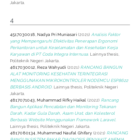
Jakarta.
4
4517030018, Nadya Pri Muniasari
(2021)
Analisis Faktor
yang Mempengaruhi Efektivitas Penerapan Ergonomi
Perkantoran untuk Keselamatan dan Kesehatan Kerja
Karyawan di PT Coda Integra Internusa.
Lainnya thesis,
Politeknik Negeri Jakarta.
4617030012, Reza Wahyudi
(2021)
RANCANG BANGUN
ALAT MONITORING KESEHATAN TERINTEGRASI
MENGGUNAKAN MIKROKONTROLER NODEMCU ESP8622
BERBASIS ANDROID.
Lainnya thesis, Politeknik Negeri
Jakarta.
4817071043, Muhammad Rifky Haikal
(2022)
Rancang
Bangun Aplikasi Pencatatan dan Monitoring Tekanan
Darah, Kadar Gula Darah, Asam Urat, dan Kolesterol
Berbasis Website Menggunakan Framework Laravel.
Lainnya thesis, Politeknik Negeri Jakarta.
4817080134, Muhammad Naufal Ghifary
(2021)
RANCANG
BANGUN SISTEM PAKAR DIAGNOSIS PENYAKIT ANEMIA