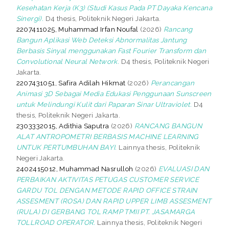
Kesehatan Kerja (K3) (Studi Kasus Pada PT Dayaka Kencana
Sinergi).
D4 thesis, Politeknik Negeri Jakarta.
2207411025, Muhammad Irfan Noufal
(2026)
Rancang
Bangun Aplikasi Web Deteksi Abnormalitas Jantung
Berbasis Sinyal menggunakan Fast Fourier Transform dan
Convolutional Neural Network.
D4 thesis, Politeknik Negeri
Jakarta.
2207431051, Safira Adilah Hikmat
(2026)
Perancangan
Animasi 3D Sebagai Media Edukasi Penggunaan Sunscreen
untuk Melindungi Kulit dari Paparan Sinar Ultraviolet.
D4
thesis, Politeknik Negeri Jakarta.
2303332015, Adithia Saputra
(2026)
RANCANG BANGUN
ALAT ANTROPOMETRI BERBASIS MACHINE LEARNING
UNTUK PERTUMBUHAN BAYI.
Lainnya thesis, Politeknik
Negeri Jakarta.
2402415012, Muhammad Nasrulloh
(2026)
EVALUASI DAN
PERBAIKAN AKTIVITAS PETUGAS CUSTOMER SERVICE
GARDU TOL DENGAN METODE RAPID OFFICE STRAIN
ASSESMENT (ROSA) DAN RAPID UPPER LIMB ASSESMENT
(RULA) DI GERBANG TOL RAMP TMII PT. JASAMARGA
TOLLROAD OPERATOR.
Lainnya thesis, Politeknik Negeri