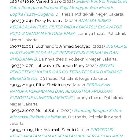
1803431010, Verrell Giano
(2022)
Sistem Kontrol Kestabilan
Suhu Ruangan Inkubator Bayi Menggunakan Metode
Logika Fuzzy-Sugeno.
D4 thesis, Politeknik Negeri Jakarta.
1902331041, Rizky Maulana
(2022)
ANALISA RISIKO
KEGAGALAN FUEL FILTER PADA KOMATSU EXCAVATOR
PC70-8 DENGAN METODE FMEA.
Lainnya thesis, Politeknik
Negeri Jakarta.
1903321061, Luthfiandro Ahmad Septyadi
(2022)
INSTALASI
HARDWARE PADA ALAT PENDETEKSI FORMALIN DAN
RHODAMIN B.
Lainnya thesis, Politeknik Negeri Jakarta.
1903321076, Jaliwakan Rahman Mony
(2022)
SISTEM
PENDETEKSI KADAR GAS CO TERINTEGRASI DATABASE
BERBASIS IOT.
D3 thesis, Politeknik Negeri Jakarta.
1903321090, Eliza Shofatrunida
(2022)
PERBAIKAN
RANGKA PENIMBANG DAN ALGORITMA PROGRAM
FUNGSI MEJA INSTRUMENTASI.
Lainnya thesis, Politeknik
Negeri Jakarta.
1903421007, Nurul Safitri
(2023)
Rancang Bangun Sistem
Informasi Praktek Kebidanan.
D4 thesis, Politeknik Negeri
Jakarta.
1905311019, Nur Aslamah Saputri
(2022)
PROSEDUR
KESELAMATAN DAN KESEHATAN (K3) SERTA DOKUMEN