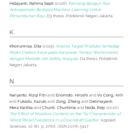
Hidayanti, Rahma Septi
(2026)
Rancang Bangun Alat
Antropometri Berbasis Machine Learning Untuk
Pertumbuhan Bayi.
D3 thesis, Politeknik Negeri Jakarta.
K
Khoirunnisa, Dita
(2025)
Analisis Target Produksi terhadap
Risiko Cedera Kerja pada Karyawan Tempo Workonveksi
dengan Metode Job Safety Analysis.
D4 thesis, Politeknik
Negeri Jakarta.
N
Naryanto, Rizqi Fitri
and
Enomoto, Hiroshi
and
Vo Cong, Anh
and
Fukadu, Kazuki
and
Zong, Zheng
and
Delimayanti,
Mera Kartika
and
Chunti, Chuntima
and
Noda, Reiji
(2020)
The Effect of Moisture Content on the Tar Characteristic of
Wood Pellet Feedstock in a Downdraft Gasifier.
Applied
Sciences, 10 (8). p. 2760. ISSN 2076-3417