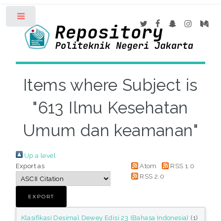
Toggle
Items where Subject is
"613 Ilmu Kesehatan
Umum dan keamanan"
Up a level
Export as
Atom
RSS 1.0
RSS 2.0
Klasifikasi Desimal Dewey Edisi 23 (Bahasa Indonesia)
(1)