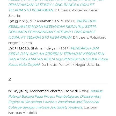
PEMASANGAN GATEWAY LONG RANGE (LORA) PT
TELKOM STO KEBAYORAN.
D3 thesis, Politeknik Negeri
Jakarta.
1905311019, Nur Aslamah Saputri
(2022)
PROSEDUR
KESELAMATAN DAN KESEHATAN KERJA (K3) SERTA
DOKUMEN PEMASANGAN GATEWAY LONG RANGE
(LORA) PT TELKOM STO KEBAYORAN.
D3 thesis, Politeknik
Negeri Jakarta.
1905423026, Shilma Indeiyani
(2023)
PENGARUH JAM
KERJA DAN JUMLAH ORDERAN TERHADAP KESEHATAN
DAN KESELAMATAN KERJA (K3) PENGEMUDI GOJEK (Studi
Kasus Kota Depok).
D4 thesis, Politeknik Negeri Jakarta.
2
2002331019, Mochamad Zharfan Tachvidi
(2024)
Analisa
Potensi Bahaya Pada Proses Pembelajaran Disassembly
Engine di Workshop Liuzhou Vocational and Technical
College dengan metode Job Safety Analysis.
[Laporan
Kampus Merdeka]