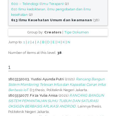
600 – Teknologi (Ilmu Terapan)
(2)
610 Ilmu kedokteran, ilmu pengobatan dan ilmu
kesehatan
(2)
613 Ilmu Kesehatan Umum dan keamanan
(38)
Group by:
Creators
|
Tipe Dokumen
Jump to:
1
|
2
|
4
|
A
|
B
|
D
|
E
|
H
|
K
|
N
Number of items at this level:
38
.
1
1803332003, Yustisi Ayunda Putri
(2021)
Rancang Bangun
Sistem Monitoring Tetesan Infus dan Kapasitas Cairan Infus
Berbasis IoT.
D3 thesis, Politeknik Negeri Jakarta.
1803332077, Firza Yulia Anisa
(2021)
RANCANG BANGUN
SISTEM PEMANTAUAN SUHU TUBUH DAN SATURASI
OKSIGEN BERBASIS APLIKASI ANDROID.
Lainnya thesis,
Politeknik Negeri Jakarta.