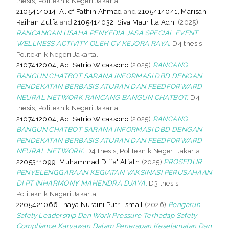
thesis, Politeknik Negeri Jakarta.
2105414014, Alief Fathin Ahmad
and
2105414041, Marisah
Raihan Zulfa
and
2105414032, Siva Maurilla Adni
(2025)
RANCANGAN USAHA PENYEDIA JASA SPECIAL EVENT
WELLNESS ACTIVITY OLEH CV KEJORA RAYA.
D4 thesis,
Politeknik Negeri Jakarta.
2107412004, Adi Satrio Wicaksono
(2025)
RANCANG
BANGUN CHATBOT SARANA INFORMASI DBD DENGAN
PENDEKATAN BERBASIS ATURAN DAN FEEDFORWARD
NEURAL NETWORK RANCANG BANGUN CHATBOT.
D4
thesis, Politeknik Negeri Jakarta.
2107412004, Adi Satrio Wicaksono
(2025)
RANCANG
BANGUN CHATBOT SARANA INFORMASI DBD DENGAN
PENDEKATAN BERBASIS ATURAN DAN FEEDFORWARD
NEURAL NETWORK.
D4 thesis, Politeknik Negeri Jakarta.
2205311099, Muhammad Diffa' Alfath
(2025)
PROSEDUR
PENYELENGGARAAN KEGIATAN VAKSINASI PERUSAHAAN
DI PT INHARMONY MAHENDRA DJAYA.
D3 thesis,
Politeknik Negeri Jakarta.
2205421066, Inaya Nuraini Putri Ismail
(2026)
Pengaruh
Safety Leadership Dan Work Pressure Terhadap Safety
Compliance Karyawan Dalam Penerapan Keselamatan Dan