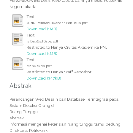
Perkantoran Berbasis Web Cloud.
Lainnya thesis, Politeknik
Negeri Jakarta.
Text
JudulPendahuluandanPenutup.pdf
Download (1MB)
Text
IsiBab2sdBab4.pdf
Restricted to Hanya Civitas Akademika PNJ
Download (1MB)
Text
Manuskrip.pdf
Restricted to Hanya Staff Repositori
Download (347kB)
Abstrak
Perancangan Web Desain dan Database Terintegrasi pada
Sistem Deteksi Orang di
Ruang Tunggu
Abstrak
Informasi mengenai keterisian ruang tunggu tamu Gedung
Direktorat Politeknik