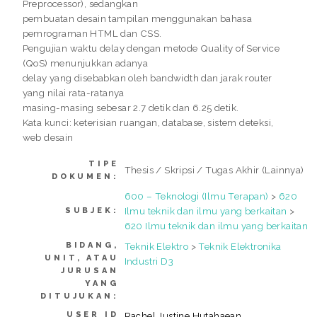
Preprocessor), sedangkan
pembuatan desain tampilan menggunakan bahasa
pemrograman HTML dan CSS.
Pengujian waktu delay dengan metode Quality of Service
(QoS) menunjukkan adanya
delay yang disebabkan oleh bandwidth dan jarak router
yang nilai rata-ratanya
masing-masing sebesar 2.7 detik dan 6.25 detik.
Kata kunci: keterisian ruangan, database, sistem deteksi,
web desain
TIPE
Thesis / Skripsi / Tugas Akhir (Lainnya)
DOKUMEN:
600 – Teknologi (Ilmu Terapan)
>
620
Ilmu teknik dan ilmu yang berkaitan
>
SUBJEK:
620 Ilmu teknik dan ilmu yang berkaitan
BIDANG,
Teknik Elektro
>
Teknik Elektronika
UNIT, ATAU
Industri D3
JURUSAN
YANG
DITUJUKAN:
USER ID
Rachel Justine Hutahaean