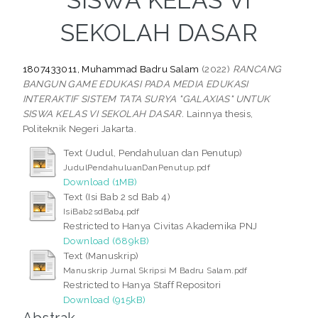
SISWA KELAS VI
SEKOLAH DASAR
1807433011, Muhammad Badru Salam
(2022)
RANCANG
BANGUN GAME EDUKASI PADA MEDIA EDUKASI
INTERAKTIF SISTEM TATA SURYA "GALAXIAS" UNTUK
SISWA KELAS VI SEKOLAH DASAR.
Lainnya thesis,
Politeknik Negeri Jakarta.
Text (Judul, Pendahuluan dan Penutup)
JudulPendahuluanDanPenutup.pdf
Download (1MB)
Text (Isi Bab 2 sd Bab 4)
IsiBab2sdBab4.pdf
Restricted to Hanya Civitas Akademika PNJ
Download (689kB)
Text (Manuskrip)
Manuskrip Jurnal Skripsi M Badru Salam.pdf
Restricted to Hanya Staff Repositori
Download (915kB)
Abstrak