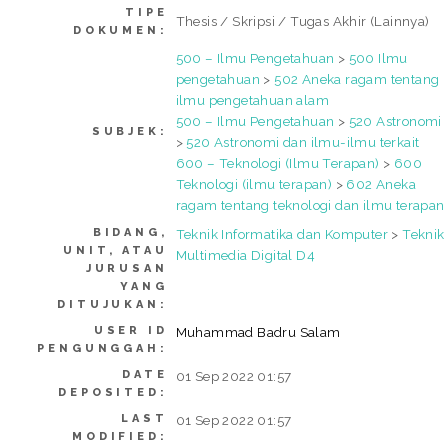
TIPE
Thesis / Skripsi / Tugas Akhir (Lainnya)
DOKUMEN:
500 – Ilmu Pengetahuan
>
500 Ilmu
pengetahuan
>
502 Aneka ragam tentang
ilmu pengetahuan alam
500 – Ilmu Pengetahuan
>
520 Astronomi
SUBJEK:
>
520 Astronomi dan ilmu-ilmu terkait
600 – Teknologi (Ilmu Terapan)
>
600
Teknologi (ilmu terapan)
>
602 Aneka
ragam tentang teknologi dan ilmu terapan
BIDANG,
Teknik Informatika dan Komputer
>
Teknik
UNIT, ATAU
Multimedia Digital D4
JURUSAN
YANG
DITUJUKAN:
USER ID
Muhammad Badru Salam
PENGUNGGAH:
DATE
01 Sep 2022 01:57
DEPOSITED:
LAST
01 Sep 2022 01:57
MODIFIED: