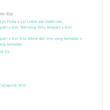
hir (D3)
530 Fisika
>
537 Listrik dan elektronik
apan)
>
600 Teknologi (ilmu terapan)
>
600
apan)
>
620 Ilmu teknik dan ilmu yang berkaitan
>
ang berkaitan
rik D3
d/id/eprint/7677