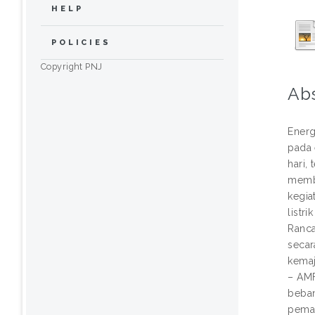
HELP
POLICIES
Copyright PNJ
Ab
Energ
pada 
hari,
membu
kegia
listr
Ranca
secar
kemaj
– AMF
beban
pemad