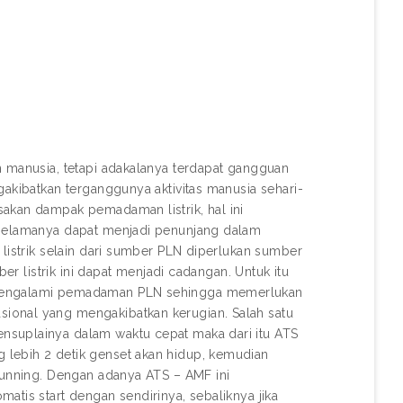
n manusia, tetapi adakalanya terdapat gangguan
gakibatkan terganggunya aktivitas manusia sehari-
akan dampak pemadaman listrik, hal ini
 selamanya dapat menjadi penunjang dalam
 listrik selain dari sumber PLN diperlukan sumber
ber listrik ini dapat menjadi cadangan. Untuk itu
g mengalami pemadaman PLN sehingga memerlukan
ional yang mengakibatkan kerugian. Salah satu
nsuplainya dalam waktu cepat maka dari itu ATS
 lebih 2 detik genset akan hidup, kemudian
 running. Dengan adanya ATS – AMF ini
atis start dengan sendirinya, sebaliknya jika