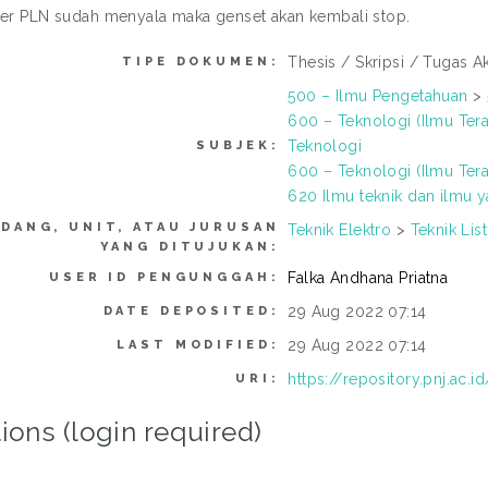
r PLN sudah menyala maka genset akan kembali stop.
Thesis / Skripsi / Tugas Ak
TIPE DOKUMEN:
500 – Ilmu Pengetahuan
>
600 – Teknologi (Ilmu Ter
Teknologi
SUBJEK:
600 – Teknologi (Ilmu Ter
620 Ilmu teknik dan ilmu y
IDANG, UNIT, ATAU JURUSAN
Teknik Elektro
>
Teknik List
YANG DITUJUKAN:
Falka Andhana Priatna
USER ID PENGUNGGAH:
29 Aug 2022 07:14
DATE DEPOSITED:
29 Aug 2022 07:14
LAST MODIFIED:
https://repository.pnj.ac.i
URI:
ions (login required)