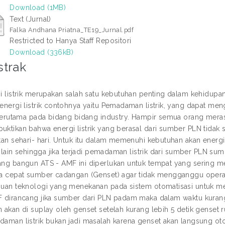
Download (1MB)
Text (Jurnal)
Falka Andhana Priatna_TE19_Jurnal.pdf
Restricted to Hanya Staff Repositori
Download (336kB)
strak
i listrik merupakan salah satu kebutuhan penting dalam kehidupa
energi listrik contohnya yaitu Pemadaman listrik, yang dapat men
 terutama pada bidang bidang industry. Hampir semua orang meras
ktikan bahwa energi listrik yang berasal dari sumber PLN tidak
tan sehari- hari. Untuk itu dalam memenuhi kebutuhan akan energi
ik lain sehingga jika terjadi pemadaman listrik dari sumber PLN sum
ng bangun ATS - AMF ini diperlukan untuk tempat yang serin
a cepat sumber cadangan (Genset) agar tidak mengganggu operas
uan teknologi yang menekanan pada sistem otomatisasi untuk me
 dirancang jika sumber dari PLN padam maka dalam waktu kurang
 akan di suplay oleh genset setelah kurang lebih 5 detik genset
aman listrik bukan jadi masalah karena genset akan langsung otom