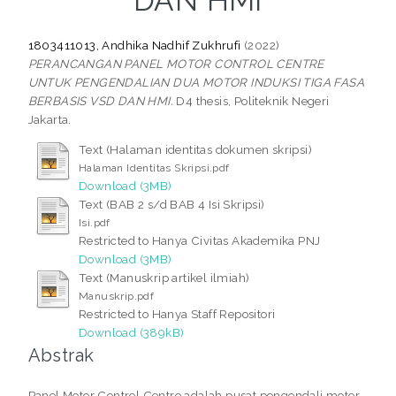
DAN HMI
1803411013, Andhika Nadhif Zukhrufi
(2022)
PERANCANGAN PANEL MOTOR CONTROL CENTRE
UNTUK PENGENDALIAN DUA MOTOR INDUKSI TIGA FASA
BERBASIS VSD DAN HMI.
D4 thesis, Politeknik Negeri
Jakarta.
Text (Halaman identitas dokumen skripsi)
Halaman Identitas Skripsi.pdf
Download (3MB)
Text (BAB 2 s/d BAB 4 Isi Skripsi)
Isi.pdf
Restricted to Hanya Civitas Akademika PNJ
Download (3MB)
Text (Manuskrip artikel ilmiah)
Manuskrip.pdf
Restricted to Hanya Staff Repositori
Download (389kB)
Abstrak
Panel Motor Control Centre adalah pusat pengendali motor