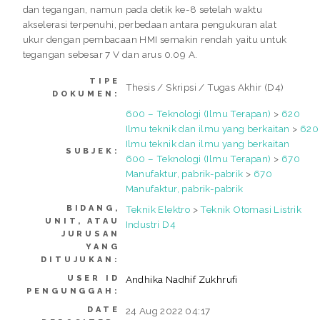
dan tegangan, namun pada detik ke-8 setelah waktu
akselerasi terpenuhi, perbedaan antara pengukuran alat
ukur dengan pembacaan HMI semakin rendah yaitu untuk
tegangan sebesar 7 V dan arus 0.09 A.
TIPE
Thesis / Skripsi / Tugas Akhir (D4)
DOKUMEN:
600 – Teknologi (Ilmu Terapan)
>
620
Ilmu teknik dan ilmu yang berkaitan
>
620
Ilmu teknik dan ilmu yang berkaitan
SUBJEK:
600 – Teknologi (Ilmu Terapan)
>
670
Manufaktur, pabrik-pabrik
>
670
Manufaktur, pabrik-pabrik
BIDANG,
Teknik Elektro
>
Teknik Otomasi Listrik
UNIT, ATAU
Industri D4
JURUSAN
YANG
DITUJUKAN:
USER ID
Andhika Nadhif Zukhrufi
PENGUNGGAH:
DATE
24 Aug 2022 04:17