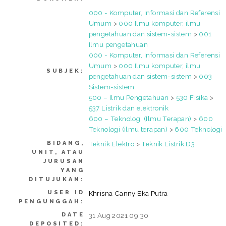
000 - Komputer, Informasi dan Referensi
Umum
>
000 Ilmu komputer, ilmu
pengetahuan dan sistem-sistem
>
001
Ilmu pengetahuan
000 - Komputer, Informasi dan Referensi
Umum
>
000 Ilmu komputer, ilmu
SUBJEK:
pengetahuan dan sistem-sistem
>
003
Sistem-sistem
500 – Ilmu Pengetahuan
>
530 Fisika
>
537 Listrik dan elektronik
600 – Teknologi (Ilmu Terapan)
>
600
Teknologi (ilmu terapan)
>
600 Teknologi
BIDANG,
Teknik Elektro
>
Teknik Listrik D3
UNIT, ATAU
JURUSAN
YANG
DITUJUKAN:
USER ID
Khrisna Canny Eka Putra
PENGUNGGAH:
DATE
31 Aug 2021 09:30
DEPOSITED: