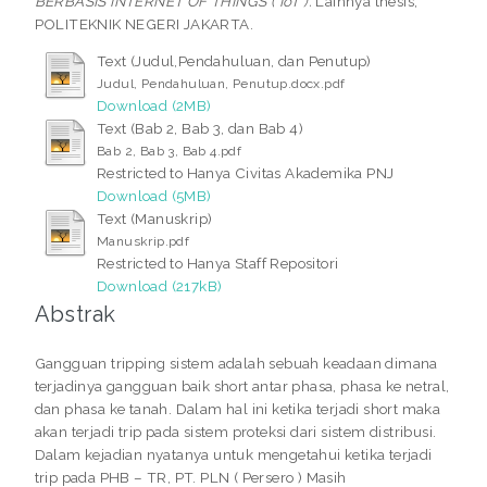
BERBASIS INTERNET OF THINGS ( IoT ).
Lainnya thesis,
POLITEKNIK NEGERI JAKARTA.
Text (Judul,Pendahuluan, dan Penutup)
Judul, Pendahuluan, Penutup.docx.pdf
Download (2MB)
Text (Bab 2, Bab 3, dan Bab 4)
Bab 2, Bab 3, Bab 4.pdf
Restricted to Hanya Civitas Akademika PNJ
Download (5MB)
Text (Manuskrip)
Manuskrip.pdf
Restricted to Hanya Staff Repositori
Download (217kB)
Abstrak
Gangguan tripping sistem adalah sebuah keadaan dimana
terjadinya gangguan baik short antar phasa, phasa ke netral,
dan phasa ke tanah. Dalam hal ini ketika terjadi short maka
akan terjadi trip pada sistem proteksi dari sistem distribusi.
Dalam kejadian nyatanya untuk mengetahui ketika terjadi
trip pada PHB – TR, PT. PLN ( Persero ) Masih