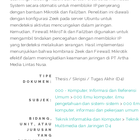
System secara otomatis untuk memblokir IP penyerang
dengan bantuan Mikrotik dan Fail2ban. Penelitian ini diawali
dengan konfigurasi Zeek pada server Ubuntu untuk
mendeteksi aktivitas mencurigakan dalam jaringan.
Kemudian, Firewall MikroTik dan Fail2ban digunakan untuk
mengambil tindakan pencegahan dengan memblokir IP
yang terdeteksi melakukan serangan. Hasil implementasi
menunjukkan bahwa kombinasi Zeek dan Firewall Mikrotik
efektif dalam meningkatkan keamanan jaringan di PT Artha
Media Lintas Nusa.
TIPE
Thesis / Skripsi / Tugas Akhir (D4)
DOKUMEN:
000 - Komputer, Informasi dan Referensi
Umum
>
000 Ilmu komputer, ilmu
SUBJEK:
pengetahuan dan sistem-sistem
>
000 Il
komputer, informasi dan pekerjaan umum
BIDANG,
Teknik Informatika dan Komputer
>
Teknik
UNIT, ATAU
Multimedia dan Jaringan D4
JURUSAN
YANG