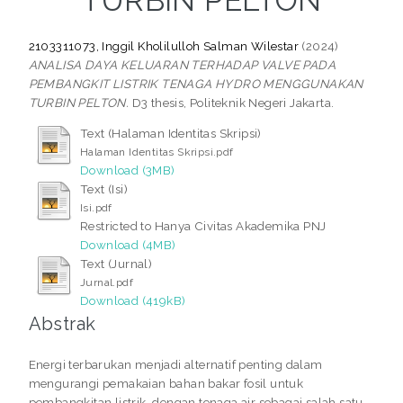
TURBIN PELTON
2103311073, Inggil Kholilulloh Salman Wilestar
(2024)
ANALISA DAYA KELUARAN TERHADAP VALVE PADA
PEMBANGKIT LISTRIK TENAGA HYDRO MENGGUNAKAN
TURBIN PELTON.
D3 thesis, Politeknik Negeri Jakarta.
Text (Halaman Identitas Skripsi)
Halaman Identitas Skripsi.pdf
Download (3MB)
Text (Isi)
Isi.pdf
Restricted to Hanya Civitas Akademika PNJ
Download (4MB)
Text (Jurnal)
Jurnal.pdf
Download (419kB)
Abstrak
Energi terbarukan menjadi alternatif penting dalam
mengurangi pemakaian bahan bakar fosil untuk
pembangkitan listrik, dengan tenaga air sebagai salah satu