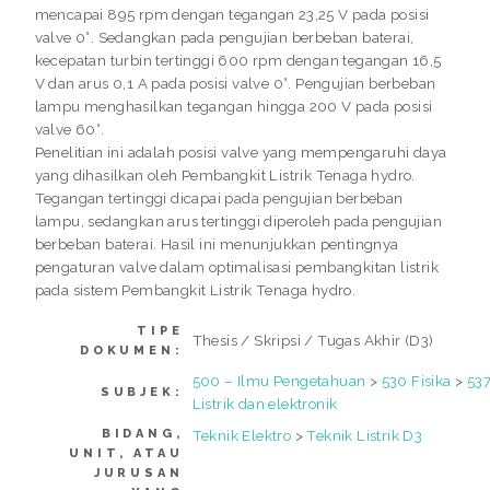
mencapai 895 rpm dengan tegangan 23,25 V pada posisi
valve 0°. Sedangkan pada pengujian berbeban baterai,
kecepatan turbin tertinggi 600 rpm dengan tegangan 16,5
V dan arus 0,1 A pada posisi valve 0°. Pengujian berbeban
lampu menghasilkan tegangan hingga 200 V pada posisi
valve 60°.
Penelitian ini adalah posisi valve yang mempengaruhi daya
yang dihasilkan oleh Pembangkit Listrik Tenaga hydro.
Tegangan tertinggi dicapai pada pengujian berbeban
lampu, sedangkan arus tertinggi diperoleh pada pengujian
berbeban baterai. Hasil ini menunjukkan pentingnya
pengaturan valve dalam optimalisasi pembangkitan listrik
pada sistem Pembangkit Listrik Tenaga hydro.
TIPE
Thesis / Skripsi / Tugas Akhir (D3)
DOKUMEN:
500 – Ilmu Pengetahuan
>
530 Fisika
>
53
SUBJEK:
Listrik dan elektronik
BIDANG,
Teknik Elektro
>
Teknik Listrik D3
UNIT, ATAU
JURUSAN