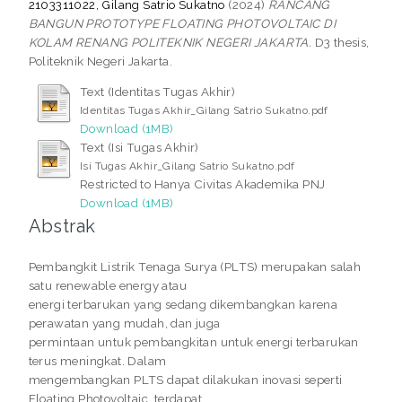
2103311022, Gilang Satrio Sukatno
(2024)
RANCANG
BANGUN PROTOTYPE FLOATING PHOTOVOLTAIC DI
KOLAM RENANG POLITEKNIK NEGERI JAKARTA.
D3 thesis,
Politeknik Negeri Jakarta.
Text (Identitas Tugas Akhir)
Identitas Tugas Akhir_Gilang Satrio Sukatno.pdf
Download (1MB)
Text (Isi Tugas Akhir)
Isi Tugas Akhir_Gilang Satrio Sukatno.pdf
Restricted to Hanya Civitas Akademika PNJ
Download (1MB)
Abstrak
Pembangkit Listrik Tenaga Surya (PLTS) merupakan salah
satu renewable energy atau
energi terbarukan yang sedang dikembangkan karena
perawatan yang mudah, dan juga
permintaan untuk pembangkitan untuk energi terbarukan
terus meningkat. Dalam
mengembangkan PLTS dapat dilakukan inovasi seperti
Floating Photovoltaic, terdapat