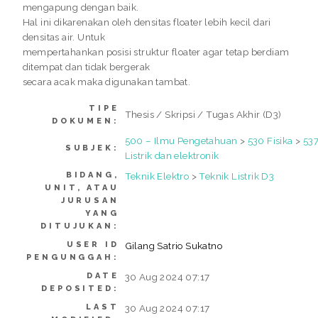
mengapung dengan baik.
Hal ini dikarenakan oleh densitas floater lebih kecil dari
densitas air. Untuk
mempertahankan posisi struktur floater agar tetap berdiam
ditempat dan tidak bergerak
secara acak maka digunakan tambat.
TIPE
Thesis / Skripsi / Tugas Akhir (D3)
DOKUMEN:
500 – Ilmu Pengetahuan
>
530 Fisika
>
53
SUBJEK:
Listrik dan elektronik
BIDANG,
Teknik Elektro
>
Teknik Listrik D3
UNIT, ATAU
JURUSAN
YANG
DITUJUKAN:
USER ID
Gilang Satrio Sukatno
PENGUNGGAH:
DATE
30 Aug 2024 07:17
DEPOSITED:
LAST
30 Aug 2024 07:17