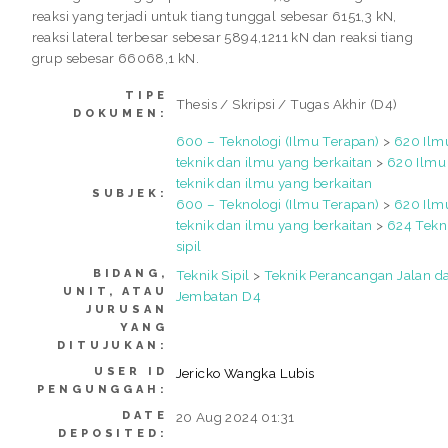
reaksi yang terjadi untuk tiang tunggal sebesar 6151,3 kN,
reaksi lateral terbesar sebesar 5894,1211 kN dan reaksi tiang
grup sebesar 66068,1 kN.
TIPE
Thesis / Skripsi / Tugas Akhir (D4)
DOKUMEN:
600 – Teknologi (Ilmu Terapan)
>
620 Ilm
teknik dan ilmu yang berkaitan
>
620 Ilmu
teknik dan ilmu yang berkaitan
SUBJEK:
600 – Teknologi (Ilmu Terapan)
>
620 Ilm
teknik dan ilmu yang berkaitan
>
624 Tekn
sipil
BIDANG,
Teknik Sipil
>
Teknik Perancangan Jalan d
UNIT, ATAU
Jembatan D4
JURUSAN
YANG
DITUJUKAN:
USER ID
Jericko Wangka Lubis
PENGUNGGAH:
DATE
20 Aug 2024 01:31
DEPOSITED: