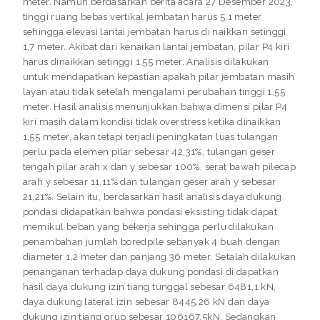
meter. Namun berdasarkan berita acara 27 Desember 2023,
tinggi ruang bebas vertikal jembatan harus 5,1 meter
sehingga elevasi lantai jembatan harus di naikkan setinggi
1,7 meter. Akibat dari kenaikan lantai jembatan, pilar P4 kiri
harus dinaikkan setinggi 1,55 meter. Analisis dilakukan
untuk mendapatkan kepastian apakah pilar jembatan masih
layan atau tidak setelah mengalami perubahan tinggi 1,55
meter. Hasil analisis menunjukkan bahwa dimensi pilar P4
kiri masih dalam kondisi tidak overstress ketika dinaikkan
1,55 meter, akan tetapi terjadi peningkatan luas tulangan
perlu pada elemen pilar sebesar 42,31%, tulangan geser
tengah pilar arah x dan y sebesar 100%, serat bawah pilecap
arah y sebesar 11,11% dan tulangan geser arah y sebesar
21,21%. Selain itu, berdasarkan hasil analisis daya dukung
pondasi didapatkan bahwa pondasi eksisting tidak dapat
memikul beban yang bekerja sehingga perlu dilakukan
penambahan jumlah boredpile sebanyak 4 buah dengan
diameter 1,2 meter dan panjang 36 meter. Setalah dilakukan
penanganan terhadap daya dukung pondasi di dapatkan
hasil daya dukung izin tiang tunggal sebesar 6481,1 kN,
daya dukung lateral izin sebesar 8445,26 kN dan daya
dukung izin tiang grup sebesar 106167,5kN. Sedangkan