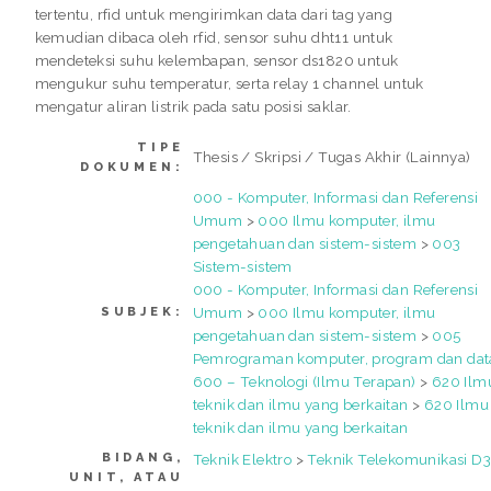
tertentu, rfid untuk mengirimkan data dari tag yang
kemudian dibaca oleh rfid, sensor suhu dht11 untuk
mendeteksi suhu kelembapan, sensor ds1820 untuk
mengukur suhu temperatur, serta relay 1 channel untuk
mengatur aliran listrik pada satu posisi saklar.
TIPE
Thesis / Skripsi / Tugas Akhir (Lainnya)
DOKUMEN:
000 - Komputer, Informasi dan Referensi
Umum
>
000 Ilmu komputer, ilmu
pengetahuan dan sistem-sistem
>
003
Sistem-sistem
000 - Komputer, Informasi dan Referensi
Umum
>
000 Ilmu komputer, ilmu
SUBJEK:
pengetahuan dan sistem-sistem
>
005
Pemrograman komputer, program dan dat
600 – Teknologi (Ilmu Terapan)
>
620 Ilm
teknik dan ilmu yang berkaitan
>
620 Ilmu
teknik dan ilmu yang berkaitan
BIDANG,
Teknik Elektro
>
Teknik Telekomunikasi D
UNIT, ATAU