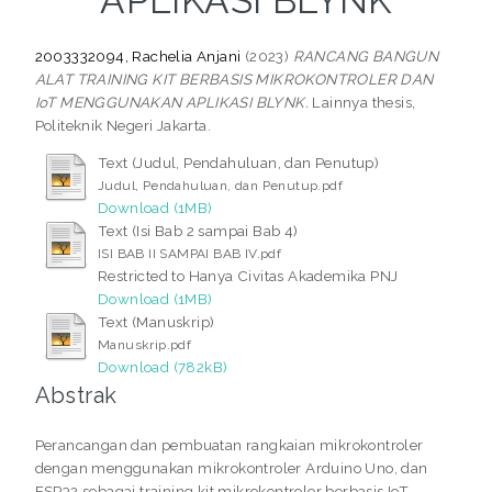
APLIKASI BLYNK
2003332094, Rachelia Anjani
(2023)
RANCANG BANGUN
ALAT TRAINING KIT BERBASIS MIKROKONTROLER DAN
IoT MENGGUNAKAN APLIKASI BLYNK.
Lainnya thesis,
Politeknik Negeri Jakarta.
Text (Judul, Pendahuluan, dan Penutup)
Judul, Pendahuluan, dan Penutup.pdf
Download (1MB)
Text (Isi Bab 2 sampai Bab 4)
ISI BAB II SAMPAI BAB IV.pdf
Restricted to Hanya Civitas Akademika PNJ
Download (1MB)
Text (Manuskrip)
Manuskrip.pdf
Download (782kB)
Abstrak
Perancangan dan pembuatan rangkaian mikrokontroler
dengan menggunakan mikrokontroler Arduino Uno, dan
ESP32 sebagai training kit mikrokontroler berbasis IoT,