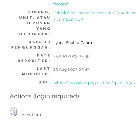
fotografi
BIDANG,
Teknik Grafika dan Penerbitan
>
Penerbita
UNIT, ATAU
/ Jurnalistik D3
JURUSAN
YANG
DITUJUKAN:
USER ID
Lyana Shafira Zahra
PENGUNGGAH:
DATE
25 Aug 2023 05:49
DEPOSITED:
LAST
25 Aug 2023 05:49
MODIFIED:
https://repository.pnj.ac.id/id/eprint/130
URI:
Actions (login required)
View Item