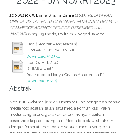
2022 - JANUARI 2023
2006321065, Lyana Shafira Zahra
(2023)
KELAYAKAN
UNSUR VISUAL FOTO DAN VIDEO PADA INSTAGRAM U-
COMMERCE AGENCY PERIODE DESEMBER 2022 -
JANUARI 2023.
D3 thesis, Politeknik Negeri Jakarta.
Text (Lembar Pengesahan)
LEMBAR PENGESAHAN.pdf
Download (483kB)
Text (Isi Bab 2-4)
ISI BAB 2-4.pdf
Restricted to Hanya Civitas Akademika PNJ
Download (1MB)
Abstrak
Menurut Sudarma (2014:2) memberikan pengertian bahwa
media foto adalah salah satu media komunikasi, yakni
media yang bisa digunakan untuk menyampaikan
pesan/ide kepada orang lain. Media foto atau istilahkan
dengan fotografi merupakan sebuah media yang bisa
digunakan untuk mendokumentasikan suatu momen atau