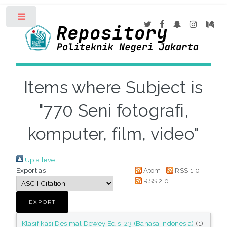
Toggle
Items where Subject is
"770 Seni fotografi,
komputer, film, video"
Up a level
Export as
Atom
RSS 1.0
RSS 2.0
Klasifikasi Desimal Dewey Edisi 23 (Bahasa Indonesia)
(1)