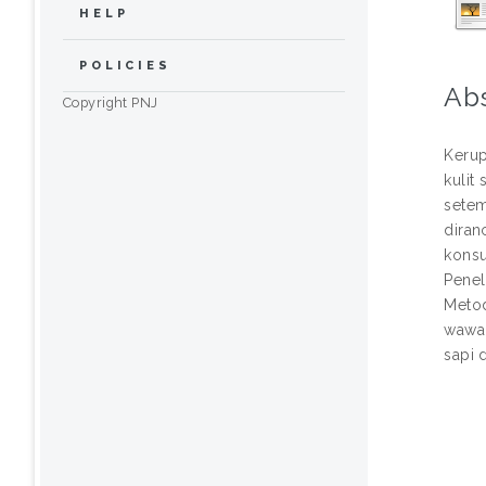
HELP
POLICIES
Ab
Copyright PNJ
Kerup
kulit
setem
diran
konsu
Penel
Metod
wawan
sapi 