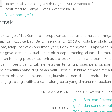
Halaman Isi Bab 2-4 Tugas Akhir Agnes Putri Amanda.pdf
Restricted to Hanya Civitas Akademika PNJ
Download (5MB)
strak
uk Jangek Mak Ben Pop merupakan sebuah usaha makanan ringan
 sapi dan kulit kerbau. Berdiri sejak tahun 2008 di Kota Bengkulu
pat, tetapi banyak konsumen yang tidak mengetahui siapa yang 
cangnya identitas visual diharapkan dapat meningkatkan citra m
men tentang produk, seperti asal produk ini dan siapa pemilik d
itian ini bertujuan untuk menjelaskan tentang proses perancangan
e penelitian yang digunakan yaitu Desain Thinking dengan mel
cara, observasi, dokumentasi, kuesioner dan studi literatur. Hasil
dan juga bunga rafflesia dan relung paku yang dimana merupakan 
Thesis / Skripsi / Tug
TIPE DOKUMEN:
700 - Seni dan Rekrea
grafis dan seni dekorat
SUBJEK:
700 - Seni dan Rekrea