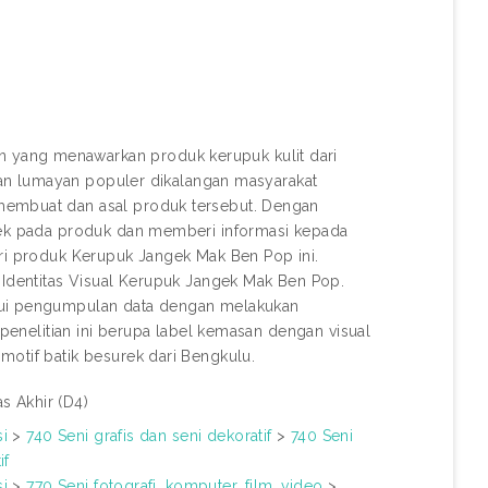
 yang menawarkan produk kerupuk kulit dari
 dan lumayan populer dikalangan masyarakat
membuat dan asal produk tersebut. Dengan
erek pada produk dan memberi informasi kepada
ari produk Kerupuk Jangek Mak Ben Pop ini.
 Identitas Visual Kerupuk Jangek Mak Ben Pop.
alui pengumpulan data dengan melakukan
 penelitian ini berupa label kemasan dengan visual
motif batik besurek dari Bengkulu.
as Akhir (D4)
si
>
740 Seni grafis dan seni dekoratif
>
740 Seni
if
si
>
770 Seni fotografi, komputer, film, video
>