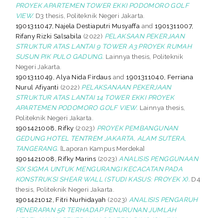
PROYEK APARTEMEN TOWER EKKI PODOMORO GOLF
VIEW.
D3 thesis, Politeknik Negeri Jakarta.
1901311047, Najela Destiaputri Musyaffa
and
1901311007,
Rifany Rizki Salsabila
(2022)
PELAKSAAN PEKERJAAN
STRUKTUR ATAS LANTAI 9 TOWER A3 PROYEK RUMAH
SUSUN PIK PULO GADUNG.
Lainnya thesis, Politeknik
Negeri Jakarta.
1901311049, Alya Nida Firdaus
and
1901311040, Ferriana
Nurul Afiyanti
(2022)
PELAKSANAAN PEKERJAAN
STRUKTUR ATAS LANTAI 14 TOWER EKKI PROYEK
APARTEMEN PODOMORO GOLF VIEW.
Lainnya thesis,
Politeknik Negeri Jakarta.
1901421008, Rifky
(2023)
PROYEK PEMBANGUNAN
GEDUNG HOTEL TENTREM JAKARTA, ALAM SUTERA,
TANGERANG.
[Laporan Kampus Merdeka]
1901421008, Rifky Marins
(2023)
ANALISIS PENGGUNAAN
SIX SIGMA UNTUK MENGURANGI KECACATAN PADA
KONSTRUKSI SHEAR WALL (STUDI KASUS: PROYEK X).
D4
thesis, Politeknik Negeri Jakarta.
1901421012, Fitri Nurhidayah
(2023)
ANALISIS PENGARUH
PENERAPAN 5R TERHADAP PENURUNAN JUMLAH