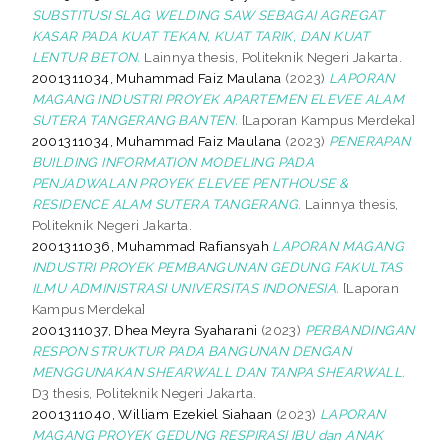
SUBSTITUSI SLAG WELDING SAW SEBAGAI AGREGAT
KASAR PADA KUAT TEKAN, KUAT TARIK, DAN KUAT
LENTUR BETON.
Lainnya thesis, Politeknik Negeri Jakarta.
2001311034, Muhammad Faiz Maulana
(2023)
LAPORAN
MAGANG INDUSTRI PROYEK APARTEMEN ELEVEE ALAM
SUTERA TANGERANG BANTEN.
[Laporan Kampus Merdeka]
2001311034, Muhammad Faiz Maulana
(2023)
PENERAPAN
BUILDING INFORMATION MODELING PADA
PENJADWALAN PROYEK ELEVEE PENTHOUSE &
RESIDENCE ALAM SUTERA TANGERANG.
Lainnya thesis,
Politeknik Negeri Jakarta.
2001311036, Muhammad Rafiansyah
LAPORAN MAGANG
INDUSTRI PROYEK PEMBANGUNAN GEDUNG FAKULTAS
ILMU ADMINISTRASI UNIVERSITAS INDONESIA.
[Laporan
Kampus Merdeka]
2001311037, Dhea Meyra Syaharani
(2023)
PERBANDINGAN
RESPON STRUKTUR PADA BANGUNAN DENGAN
MENGGUNAKAN SHEARWALL DAN TANPA SHEARWALL.
D3 thesis, Politeknik Negeri Jakarta.
2001311040, William Ezekiel Siahaan
(2023)
LAPORAN
MAGANG PROYEK GEDUNG RESPIRASI IBU dan ANAK