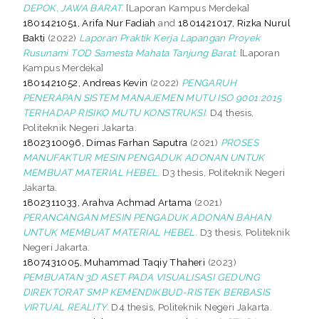
DEPOK, JAWA BARAT.
[Laporan Kampus Merdeka]
1801421051, Arifa Nur Fadiah
and
1801421017, Rizka Nurul
Bakti
(2022)
Laporan Praktik Kerja Lapangan Proyek
Rusunami TOD Samesta Mahata Tanjung Barat.
[Laporan
Kampus Merdeka]
1801421052, Andreas Kevin
(2022)
PENGARUH
PENERAPAN SISTEM MANAJEMEN MUTU ISO 9001:2015
TERHADAP RISIKO MUTU KONSTRUKSI.
D4 thesis,
Politeknik Negeri Jakarta.
1802310096, Dimas Farhan Saputra
(2021)
PROSES
MANUFAKTUR MESIN PENGADUK ADONAN UNTUK
MEMBUAT MATERIAL HEBEL.
D3 thesis, Politeknik Negeri
Jakarta.
1802311033, Arahva Achmad Artama
(2021)
PERANCANGAN MESIN PENGADUK ADONAN BAHAN
UNTUK MEMBUAT MATERIAL HEBEL.
D3 thesis, Politeknik
Negeri Jakarta.
1807431005, Muhammad Taqiy Thaheri
(2023)
PEMBUATAN 3D ASET PADA VISUALISASI GEDUNG
DIREKTORAT SMP KEMENDIKBUD-RISTEK BERBASIS
VIRTUAL REALITY.
D4 thesis, Politeknik Negeri Jakarta.