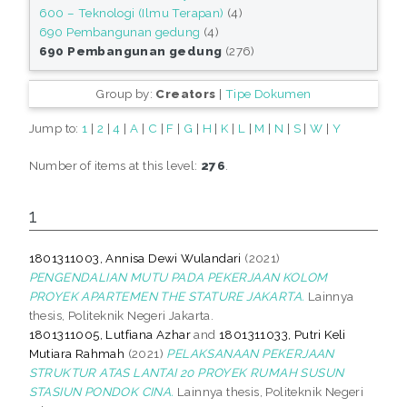
600 – Teknologi (Ilmu Terapan)
(4)
690 Pembangunan gedung
(4)
690 Pembangunan gedung
(276)
Group by:
Creators
|
Tipe Dokumen
Jump to:
1
|
2
|
4
|
A
|
C
|
F
|
G
|
H
|
K
|
L
|
M
|
N
|
S
|
W
|
Y
Number of items at this level:
276
.
1
1801311003, Annisa Dewi Wulandari
(2021)
PENGENDALIAN MUTU PADA PEKERJAAN KOLOM
PROYEK APARTEMEN THE STATURE JAKARTA.
Lainnya
thesis, Politeknik Negeri Jakarta.
1801311005, Lutfiana Azhar
and
1801311033, Putri Keli
Mutiara Rahmah
(2021)
PELAKSANAAN PEKERJAAN
STRUKTUR ATAS LANTAI 20 PROYEK RUMAH SUSUN
STASIUN PONDOK CINA.
Lainnya thesis, Politeknik Negeri