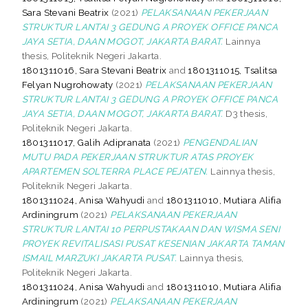
Sara Stevani Beatrix
(2021)
PELAKSANAAN PEKERJAAN
STRUKTUR LANTAI 3 GEDUNG A PROYEK OFFICE PANCA
JAYA SETIA, DAAN MOGOT, JAKARTA BARAT.
Lainnya
thesis, Politeknik Negeri Jakarta.
1801311016, Sara Stevani Beatrix
and
1801311015, Tsalitsa
Felyan Nugrohowaty
(2021)
PELAKSANAAN PEKERJAAN
STRUKTUR LANTAI 3 GEDUNG A PROYEK OFFICE PANCA
JAYA SETIA, DAAN MOGOT, JAKARTA BARAT.
D3 thesis,
Politeknik Negeri Jakarta.
1801311017, Galih Adipranata
(2021)
PENGENDALIAN
MUTU PADA PEKERJAAN STRUKTUR ATAS PROYEK
APARTEMEN SOLTERRA PLACE PEJATEN.
Lainnya thesis,
Politeknik Negeri Jakarta.
1801311024, Anisa Wahyudi
and
1801311010, Mutiara Alifia
Ardiningrum
(2021)
PELAKSANAAN PEKERJAAN
STRUKTUR LANTAI 10 PERPUSTAKAAN DAN WISMA SENI
PROYEK REVITALISASI PUSAT KESENIAN JAKARTA TAMAN
ISMAIL MARZUKI JAKARTA PUSAT.
Lainnya thesis,
Politeknik Negeri Jakarta.
1801311024, Anisa Wahyudi
and
1801311010, Mutiara Alifia
Ardiningrum
(2021)
PELAKSANAAN PEKERJAAN