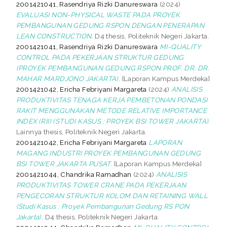
2001421041, Rasendriya Rizki Danureswara
(2024)
EVALUASI NON-PHYSICAL WASTE PADA PROYEK
PEMBANGUNAN GEDUNG RSPON DENGAN PENERAPAN
LEAN CONSTRUCTION.
D4 thesis, Politeknik Negeri Jakarta.
2001421041, Rasendriya Rizki Danureswara
MI-QUALITY
CONTROL PADA PEKERJAAN STRUKTUR GEDUNG
(PROYEK PEMBANGUNAN GEDUNG RSPON PROF. DR. DR.
MAHAR MARDJONO JAKARTA).
[Laporan Kampus Merdeka]
2001421042, Ericha Febriyani Margareta
(2024)
ANALISIS
PRODUKTIVITAS TENAGA KERJA PEMBETONAN PONDASI
RAKIT MENGGUNAKAN METODE RELATIVE IMPORTANCE
INDEX (RII) (STUDI KASUS : PROYEK BSI TOWER JAKARTA).
Lainnya thesis, Politeknik Negeri Jakarta.
2001421042, Ericha Febriyani Margareta
LAPORAN
MAGANG INDUSTRI PROYEK PEMBANGUNAN GEDUNG
BSI TOWER JAKARTA PUSAT.
[Laporan Kampus Merdeka]
2001421044, Chandrika Ramadhan
(2024)
ANALISIS
PRODUKTIVITAS TOWER CRANE PADA PEKERJAAN
PENGECORAN STRUKTUR KOLOM DAN RETAINING WALL
(Studi Kasus : Proyek Pembangunan Gedung RS PON
Jakarta).
D4 thesis, Politeknik Negeri Jakarta.