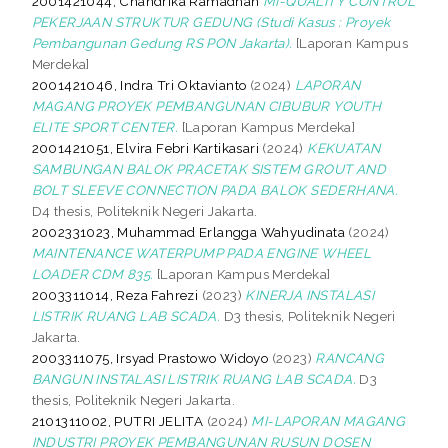
2001421044, Chandrika Ramadhan
MI-QUALITY CONTROL
PEKERJAAN STRUKTUR GEDUNG (Studi Kasus : Proyek
Pembangunan Gedung RS PON Jakarta).
[Laporan Kampus
Merdeka]
2001421046, Indra Tri Oktavianto
(2024)
LAPORAN
MAGANG PROYEK PEMBANGUNAN CIBUBUR YOUTH
ELITE SPORT CENTER.
[Laporan Kampus Merdeka]
2001421051, Elvira Febri Kartikasari
(2024)
KEKUATAN
SAMBUNGAN BALOK PRACETAK SISTEM GROUT AND
BOLT SLEEVE CONNECTION PADA BALOK SEDERHANA.
D4 thesis, Politeknik Negeri Jakarta.
2002331023, Muhammad Erlangga Wahyudinata
(2024)
MAINTENANCE WATERPUMP PADA ENGINE WHEEL
LOADER CDM 835.
[Laporan Kampus Merdeka]
2003311014, Reza Fahrezi
(2023)
KINERJA INSTALASI
LISTRIK RUANG LAB SCADA.
D3 thesis, Politeknik Negeri
Jakarta.
2003311075, Irsyad Prastowo Widoyo
(2023)
RANCANG
BANGUN INSTALASI LISTRIK RUANG LAB SCADA.
D3
thesis, Politeknik Negeri Jakarta.
2101311002, PUTRI JELITA
(2024)
MI-LAPORAN MAGANG
INDUSTRI PROYEK PEMBANGUNAN RUSUN DOSEN