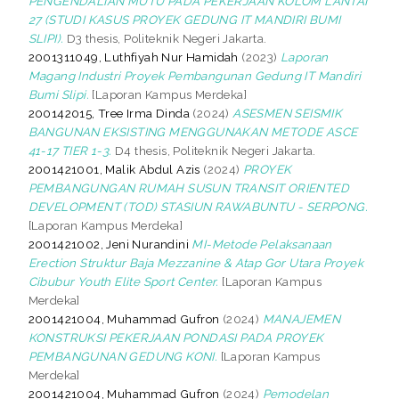
PENGENDALIAN MUTU PADA PEKERJAAN KOLOM LANTAI
27 (STUDI KASUS PROYEK GEDUNG IT MANDIRI BUMI
SLIPI).
D3 thesis, Politeknik Negeri Jakarta.
2001311049, Luthfiyah Nur Hamidah
(2023)
Laporan
Magang Industri Proyek Pembangunan Gedung IT Mandiri
Bumi Slipi.
[Laporan Kampus Merdeka]
200142015, Tree Irma Dinda
(2024)
ASESMEN SEISMIK
BANGUNAN EKSISTING MENGGUNAKAN METODE ASCE
41-17 TIER 1-3.
D4 thesis, Politeknik Negeri Jakarta.
2001421001, Malik Abdul Azis
(2024)
PROYEK
PEMBANGUNGAN RUMAH SUSUN TRANSIT ORIENTED
DEVELOPMENT (TOD) STASIUN RAWABUNTU - SERPONG.
[Laporan Kampus Merdeka]
2001421002, Jeni Nurandini
MI-Metode Pelaksanaan
Erection Struktur Baja Mezzanine & Atap Gor Utara Proyek
Cibubur Youth Elite Sport Center.
[Laporan Kampus
Merdeka]
2001421004, Muhammad Gufron
(2024)
MANAJEMEN
KONSTRUKSI PEKERJAAN PONDASI PADA PROYEK
PEMBANGUNAN GEDUNG KONI.
[Laporan Kampus
Merdeka]
2001421004, Muhammad Gufron
(2024)
Pemodelan