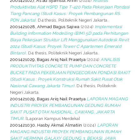
2001421027, As'ad Syamsul Arifin
(2024)
Analisis
Produktivitas Alat HSPD Tipe T-420 Pada Pekerjaan Pondasi
Tiang Pancang (Studi Kasus : Proyek Pembangunan RS.
PON Jakarta).
D4 thesis, Politeknik Negeri Jakarta.
2001421028, Ahmad Bagus Sajiwa
(2024)
Implementasi
Building Information Modelling (BIM) 5D pada Perhitungan
Biaya Pekerjaan Struktur Lift Menggunakan Autodesk Revit
2024 (Studi Kasus: Proyek Tower C Apartemen Emerald
Bintaro).
D4 thesis, Politeknik Negeri Jakarta.
2001421029, Bagas Ariq Nail Prasetya
(2024)
ANALISIS
PRODUKTIVITAS CONCRETE PUMP DAN CONCRETE
BUCKET PADA PEKERJAAN PENGECORAN PONDASI RAKIT
(Studi Kasus : Proyek Konstruksi Rumah Sakit Pusat Otak
Nasional Cawang Jakarta Timur).
D4 thesis, Politeknik
Negeri Jakarta.
2001421029, Bagas Ariq Nail Prasetya
LAPORAN MAGANG
INDUSTRI PROYEK PEMBANGUNAN GEDUNG RUMAH
SAKIT PUSAT OTAK NASIONAL, CAWANG, JAKARTA
TIMUR.
[Laporan Kampus Merdeka]
2001421030, Hasby Akmal Almatiin
(2024)
LAPORAN
MAGANG INDUSTRI PROYEK PEMBANGUNAN RUMAH
SAKIT HERMINA GALAXY GEDUNG 3, BEKASI, JAWA