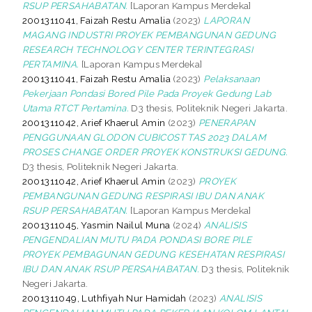
RSUP PERSAHABATAN.
[Laporan Kampus Merdeka]
2001311041, Faizah Restu Amalia
(2023)
LAPORAN
MAGANG INDUSTRI PROYEK PEMBANGUNAN GEDUNG
RESEARCH TECHNOLOGY CENTER TERINTEGRASI
PERTAMINA.
[Laporan Kampus Merdeka]
2001311041, Faizah Restu Amalia
(2023)
Pelaksanaan
Pekerjaan Pondasi Bored Pile Pada Proyek Gedung Lab
Utama RTCT Pertamina.
D3 thesis, Politeknik Negeri Jakarta.
2001311042, Arief Khaerul Amin
(2023)
PENERAPAN
PENGGUNAAN GLODON CUBICOST TAS 2023 DALAM
PROSES CHANGE ORDER PROYEK KONSTRUKSI GEDUNG.
D3 thesis, Politeknik Negeri Jakarta.
2001311042, Arief Khaerul Amin
(2023)
PROYEK
PEMBANGUNAN GEDUNG RESPIRASI IBU DAN ANAK
RSUP PERSAHABATAN.
[Laporan Kampus Merdeka]
2001311045, Yasmin Nailul Muna
(2024)
ANALISIS
PENGENDALIAN MUTU PADA PONDASI BORE PILE
PROYEK PEMBAGUNAN GEDUNG KESEHATAN RESPIRASI
IBU DAN ANAK RSUP PERSAHABATAN.
D3 thesis, Politeknik
Negeri Jakarta.
2001311049, Luthfiyah Nur Hamidah
(2023)
ANALISIS