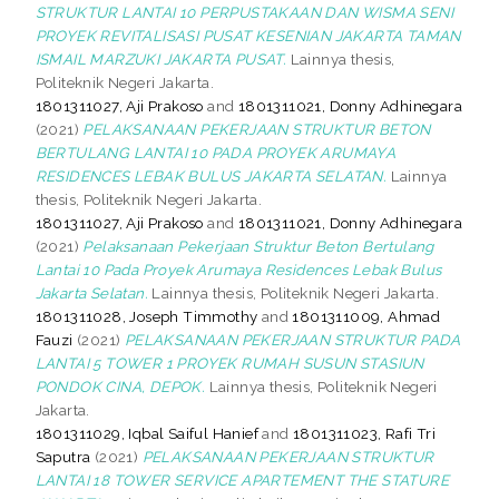
STRUKTUR LANTAI 10 PERPUSTAKAAN DAN WISMA SENI
PROYEK REVITALISASI PUSAT KESENIAN JAKARTA TAMAN
ISMAIL MARZUKI JAKARTA PUSAT.
Lainnya thesis,
Politeknik Negeri Jakarta.
1801311027, Aji Prakoso
and
1801311021, Donny Adhinegara
(2021)
PELAKSANAAN PEKERJAAN STRUKTUR BETON
BERTULANG LANTAI 10 PADA PROYEK ARUMAYA
RESIDENCES LEBAK BULUS JAKARTA SELATAN.
Lainnya
thesis, Politeknik Negeri Jakarta.
1801311027, Aji Prakoso
and
1801311021, Donny Adhinegara
(2021)
Pelaksanaan Pekerjaan Struktur Beton Bertulang
Lantai 10 Pada Proyek Arumaya Residences Lebak Bulus
Jakarta Selatan.
Lainnya thesis, Politeknik Negeri Jakarta.
1801311028, Joseph Timmothy
and
1801311009, Ahmad
Fauzi
(2021)
PELAKSANAAN PEKERJAAN STRUKTUR PADA
LANTAI 5 TOWER 1 PROYEK RUMAH SUSUN STASIUN
PONDOK CINA, DEPOK.
Lainnya thesis, Politeknik Negeri
Jakarta.
1801311029, Iqbal Saiful Hanief
and
1801311023, Rafi Tri
Saputra
(2021)
PELAKSANAAN PEKERJAAN STRUKTUR
LANTAI 18 TOWER SERVICE APARTEMENT THE STATURE