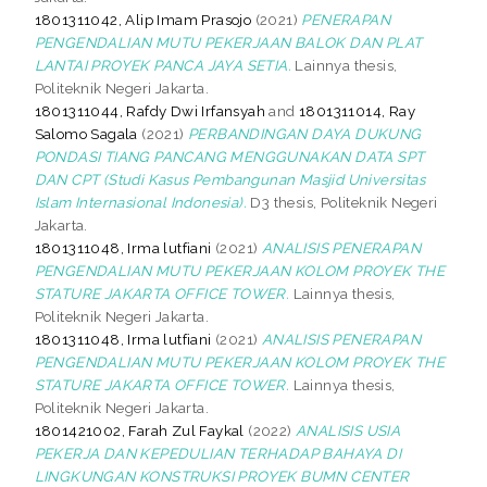
1801311042, Alip Imam Prasojo
(2021)
PENERAPAN
PENGENDALIAN MUTU PEKERJAAN BALOK DAN PLAT
LANTAI PROYEK PANCA JAYA SETIA.
Lainnya thesis,
Politeknik Negeri Jakarta.
1801311044, Rafdy Dwi Irfansyah
and
1801311014, Ray
Salomo Sagala
(2021)
PERBANDINGAN DAYA DUKUNG
PONDASI TIANG PANCANG MENGGUNAKAN DATA SPT
DAN CPT (Studi Kasus Pembangunan Masjid Universitas
Islam Internasional Indonesia).
D3 thesis, Politeknik Negeri
Jakarta.
1801311048, Irma lutfiani
(2021)
ANALISIS PENERAPAN
PENGENDALIAN MUTU PEKERJAAN KOLOM PROYEK THE
STATURE JAKARTA OFFICE TOWER.
Lainnya thesis,
Politeknik Negeri Jakarta.
1801311048, Irma lutfiani
(2021)
ANALISIS PENERAPAN
PENGENDALIAN MUTU PEKERJAAN KOLOM PROYEK THE
STATURE JAKARTA OFFICE TOWER.
Lainnya thesis,
Politeknik Negeri Jakarta.
1801421002, Farah Zul Faykal
(2022)
ANALISIS USIA
PEKERJA DAN KEPEDULIAN TERHADAP BAHAYA DI
LINGKUNGAN KONSTRUKSI PROYEK BUMN CENTER