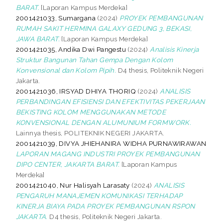
BARAT.
[Laporan Kampus Merdeka]
2001421033, Sumargana
(2024)
PROYEK PEMBANGUNAN
RUMAH SAKIT HERMINA GALAXY GEDUNG 3, BEKASI,
JAWA BARAT.
[Laporan Kampus Merdeka]
2001421035, Andika Dwi Pangestu
(2024)
Analisis Kinerja
Struktur Bangunan Tahan Gempa Dengan Kolom
Konvensional dan Kolom Pipih.
D4 thesis, Politeknik Negeri
Jakarta.
2001421036, IRSYAD DHIYA THORIQ
(2024)
ANALISIS
PERBANDINGAN EFISIENSI DAN EFEKTIVITAS PEKERJAAN
BEKISTING KOLOM MENGGUNAKAN METODE
KONVENSIONAL DENGAN ALUMUNIUM FORMWORK.
Lainnya thesis, POLITEKNIK NEGERI JAKARTA.
2001421039, DIVYA JHIEHANIRA WIDHA PURNAWIRAWAN
LAPORAN MAGANG INDUSTRI PROYEK PEMBANGUNAN
DIPO CENTER, JAKARTA BARAT.
[Laporan Kampus
Merdeka]
2001421040, Nur Halisyah Larasaty
(2024)
ANALISIS
PENGARUH MANAJEMEN KOMUNIKASI TERHADAP
KINERJA BIAYA PADA PROYEK PEMBANGUNAN RSPON
JAKARTA.
D4 thesis, Politeknik Negeri Jakarta.