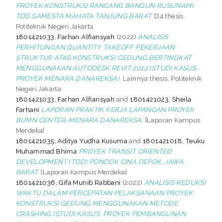
PROYEK KONSTRUKSI RANCANG BANGUN RUSUNAMI
TOD SAMESTA MAHATA TANJUNG BARAT.
D4 thesis,
Politeknik Negeri Jakarta.
1801421033, Farhan Alfiansyah
(2022)
ANALISIS
PERHITUNGAN QUANTITY TAKEOFF PEKERJAAN
STRUKTUR ATAS KONSTRUKSI GEDUNG BERTINGKAT
MENGGUNAKAN AUTODESK REVIT 2022 (STUDI KASUS :
PROYEK MENARA DANAREKSA).
Lainnya thesis, Politeknik
Negeri Jakarta.
1801421033, Farhan Alfiansyah
and
1801421023, Sheila
Farhani
LAPORAN PRAKTIK KERJA LAPANGAN PROYEK
BUMN CENTER-MENARA DANAREKSA.
[Laporan Kampus
Merdeka]
1801421035, Aditya Yudha Kusuma
and
1801421018, Teuku
Muhammad Bhima
PROYEK TRANSIT ORIENTED
DEVELOPMENT (TOD) PONDOK CINA DEPOK, JAWA
BARAT.
[Laporan Kampus Merdeka]
1801421036, Gifa Munib Rabbani
(2022)
ANALISIS REDUKSI
WAKTU DALAM PERCEPATAN PELAKSANAAN PROYEK
KONSTRUKSI GEDUNG MENGGUNAKAN METODE
CRASHING (STUDI KASUS: PROYEK PEMBANGUNAN