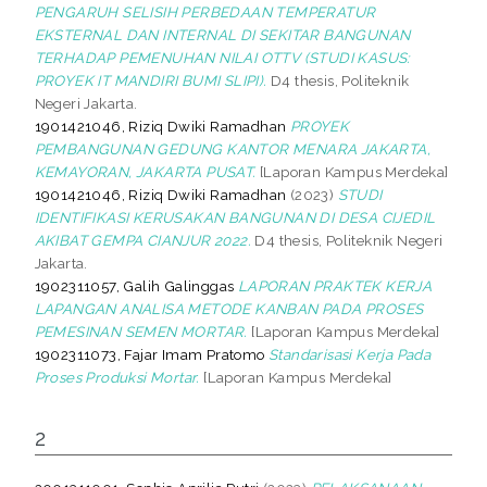
PENGARUH SELISIH PERBEDAAN TEMPERATUR
EKSTERNAL DAN INTERNAL DI SEKITAR BANGUNAN
TERHADAP PEMENUHAN NILAI OTTV (STUDI KASUS:
PROYEK IT MANDIRI BUMI SLIPI).
D4 thesis, Politeknik
Negeri Jakarta.
1901421046, Riziq Dwiki Ramadhan
PROYEK
PEMBANGUNAN GEDUNG KANTOR MENARA JAKARTA,
KEMAYORAN, JAKARTA PUSAT.
[Laporan Kampus Merdeka]
1901421046, Riziq Dwiki Ramadhan
(2023)
STUDI
IDENTIFIKASI KERUSAKAN BANGUNAN DI DESA CIJEDIL
AKIBAT GEMPA CIANJUR 2022.
D4 thesis, Politeknik Negeri
Jakarta.
1902311057, Galih Galinggas
LAPORAN PRAKTEK KERJA
LAPANGAN ANALISA METODE KANBAN PADA PROSES
PEMESINAN SEMEN MORTAR.
[Laporan Kampus Merdeka]
1902311073, Fajar Imam Pratomo
Standarisasi Kerja Pada
Proses Produksi Mortar.
[Laporan Kampus Merdeka]
2