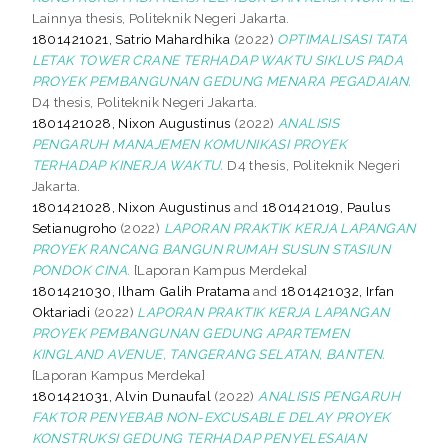
Lainnya thesis, Politeknik Negeri Jakarta.
1801421021, Satrio Mahardhika
(2022)
OPTIMALISASI TATA
LETAK TOWER CRANE TERHADAP WAKTU SIKLUS PADA
PROYEK PEMBANGUNAN GEDUNG MENARA PEGADAIAN.
D4 thesis, Politeknik Negeri Jakarta.
1801421028, Nixon Augustinus
(2022)
ANALISIS
PENGARUH MANAJEMEN KOMUNIKASI PROYEK
TERHADAP KINERJA WAKTU.
D4 thesis, Politeknik Negeri
Jakarta.
1801421028, Nixon Augustinus
and
1801421019, Paulus
Setianugroho
(2022)
LAPORAN PRAKTIK KERJA LAPANGAN
PROYEK RANCANG BANGUN RUMAH SUSUN STASIUN
PONDOK CINA.
[Laporan Kampus Merdeka]
1801421030, Ilham Galih Pratama
and
1801421032, Irfan
Oktariadi
(2022)
LAPORAN PRAKTIK KERJA LAPANGAN
PROYEK PEMBANGUNAN GEDUNG APARTEMEN
KINGLAND AVENUE, TANGERANG SELATAN, BANTEN.
[Laporan Kampus Merdeka]
1801421031, Alvin Dunaufal
(2022)
ANALISIS PENGARUH
FAKTOR PENYEBAB NON-EXCUSABLE DELAY PROYEK
KONSTRUKSI GEDUNG TERHADAP PENYELESAIAN