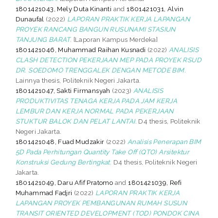
1801421043, Mely Duta Kinanti
and
1801421031, Alvin
Dunaufal
(2022)
LAPORAN PRAKTIK KERJA LAPANGAN
PROYEK RANCANG BANGUN RUSUNAMI STASIUN
TANJUNG BARAT.
[Laporan Kampus Merdeka]
1801421046, Muhammad Raihan Kusnadi
(2022)
ANALISIS
CLASH DETECTION PEKERJAAN MEP PADA PROYEK RSUD
DR. SOEDOMO TRENGGALEK DENGAN METODE BIM.
Lainnya thesis, Politeknik Negeri Jakarta.
1801421047, Sakti Firmansyah
(2023)
ANALISIS
PRODUKTIVITAS TENAGA KERJA PADA JAM KERJA
LEMBUR DAN KERJA NORMAL PADA PEKERJAAN
STUKTUR BALOK DAN PELAT LANTAI.
D4 thesis, Politeknik
Negeri Jakarta.
1801421048, Fuad Mudzakir
(2022)
Analisis Penerapan BIM
5D Pada Perhitungan Quantity Take Off (QTO) Arsitektur
Konstruksi Gedung Bertingkat.
D4 thesis, Politeknik Negeri
Jakarta.
1801421049, Daru Afif Pratomo
and
1801421039, Refi
Muhammad Fadjri
(2022)
LAPORAN PRAKTIK KERJA
LAPANGAN PROYEK PEMBANGUNAN RUMAH SUSUN
TRANSIT ORIENTED DEVELOPMENT (TOD) PONDOK CINA