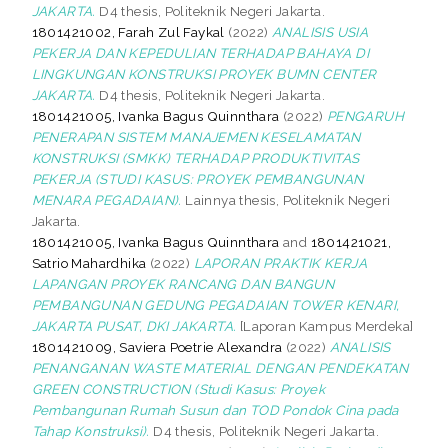
JAKARTA.
D4 thesis, Politeknik Negeri Jakarta.
1801421002, Farah Zul Faykal
(2022)
ANALISIS USIA
PEKERJA DAN KEPEDULIAN TERHADAP BAHAYA DI
LINGKUNGAN KONSTRUKSI PROYEK BUMN CENTER
JAKARTA.
D4 thesis, Politeknik Negeri Jakarta.
1801421005, Ivanka Bagus Quinnthara
(2022)
PENGARUH
PENERAPAN SISTEM MANAJEMEN KESELAMATAN
KONSTRUKSI (SMKK) TERHADAP PRODUKTIVITAS
PEKERJA (STUDI KASUS: PROYEK PEMBANGUNAN
MENARA PEGADAIAN).
Lainnya thesis, Politeknik Negeri
Jakarta.
1801421005, Ivanka Bagus Quinnthara
and
1801421021,
Satrio Mahardhika
(2022)
LAPORAN PRAKTIK KERJA
LAPANGAN PROYEK RANCANG DAN BANGUN
PEMBANGUNAN GEDUNG PEGADAIAN TOWER KENARI,
JAKARTA PUSAT, DKI JAKARTA.
[Laporan Kampus Merdeka]
1801421009, Saviera Poetrie Alexandra
(2022)
ANALISIS
PENANGANAN WASTE MATERIAL DENGAN PENDEKATAN
GREEN CONSTRUCTION (Studi Kasus: Proyek
Pembangunan Rumah Susun dan TOD Pondok Cina pada
Tahap Konstruksi).
D4 thesis, Politeknik Negeri Jakarta.