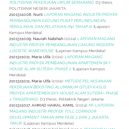
POLITEKNIK PEKERJAAN UMUM SEMARANG.
D3 thesis,
POLITEKNIK NEGERI JAKARTA.
2101311008, Nurti
LAPORAN MAGANG INDUSTRI PROYEK
PEMBANGUNAN GEDUNG PUSAT PERLINDUNGAN,
PEMULIHAN, DAN PELATIHAN (P4) TAHAP III.
[Laporan
Kampus Merdeka]
2101311009, Naurah Nabihah
(2024)
LAPORAN MAGANG
INDUSTRI PROYEK PEMBANGUNAN CAKUNG MODERN
LOGISTIC WAREHOUSE.
[Laporan Kampus Merdeka]
2101311011, Maria Ulfa
(2024)
LAPORAN MAGANG
INDUSTRI PROYEK PEMBANGUNAN APARTEMEN SKY
HOUSE ALAM SUTERA+ PHASE 2.
[Laporan Kampus
Merdeka]
2101311011, Maria Ulfa
(2024)
METODE PELAKSANAAN
PEKERJAAN BEKISTING ALUMINIUM (STUDI KASUS
PROYEK APARTEMEN SKY HOUSE ALAM SUTERA+ PHASE
2 TANGERANG).
D3 thesis, Politeknik Negeri Jakarta.
2101311017, AHMAD HAIKAL KAMIL
(2024)
MI-LAPORAN
MAGANG INDUSTRI PROYEK TOLL CORRIDOR
DEVELOPMENT TAMAN MINI FASE 2 DAN 3 JAKARTA
TIMUR.
[Laporan Kampus Merdeka]