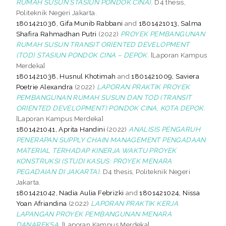
RUMAH SUSUN STASIUN PONDOK CINA).
D4 thesis,
Politeknik Negeri Jakarta.
1801421036, Gifa Munib Rabbani
and
1801421013, Salma
Shafira Rahmadhan Putri
(2022)
PROYEK PEMBANGUNAN
RUMAH SUSUN TRANSIT ORIENTED DEVELOPMENT
(TOD) STASIUN PONDOK CINA – DEPOK.
[Laporan Kampus
Merdeka]
1801421038, Husnul Khotimah
and
1801421009, Saviera
Poetrie Alexandra
(2022)
LAPORAN PRAKTIK PROYEK
PEMBANGUNAN RUMAH SUSUN DAN TOD (TRANSIT
ORIENTED DEVELOPMENT) PONDOK CINA, KOTA DEPOK.
[Laporan Kampus Merdeka]
1801421041, Aprita Handini
(2022)
ANALISIS PENGARUH
PENERAPAN SUPPLY CHAIN MANAGEMENT PENGADAAN
MATERIAL TERHADAP KINERJA WAKTU PROYEK
KONSTRUKSI (STUDI KASUS: PROYEK MENARA
PEGADAIAN DI JAKARTA).
D4 thesis, Politeknik Negeri
Jakarta.
1801421042, Nadia Aulia Febrizki
and
1801421024, Nissa
Yoan Afriandina
(2022)
LAPORAN PRAKTIK KERJA
LAPANGAN PROYEK PEMBANGUNAN MENARA
DANAREKSA.
[Laporan Kampus Merdeka]