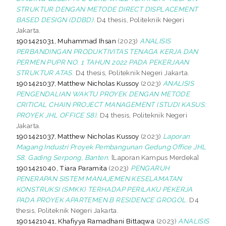
STRUKTUR DENGAN METODE DIRECT DISPLACEMENT
BASED DESIGN (DDBD).
D4 thesis, Politeknik Negeri
Jakarta.
1901421031, Muhammad Ihsan
(2023)
ANALISIS
PERBANDINGAN PRODUKTIVITAS TENAGA KERJA DAN
PERMEN PUPR NO. 1 TAHUN 2022 PADA PEKERJAAN
STRUKTUR ATAS.
D4 thesis, Politeknik Negeri Jakarta.
1901421037, Matthew Nicholas Kussoy
(2023)
ANALISIS
PENGENDALIAN WAKTU PROYEK DENGAN METODE
CRITICAL CHAIN PROJECT MANAGEMENT (STUDI KASUS:
PROYEK JHL OFFICE S8).
D4 thesis, Politeknik Negeri
Jakarta.
1901421037, Matthew Nicholas Kussoy
(2023)
Laporan
Magang Industri Proyek Pembangunan Gedung Office JHL
S8, Gading Serpong, Banten.
[Laporan Kampus Merdeka]
1901421040, Tiara Paramita
(2023)
PENGARUH
PENERAPAN SISTEM MANAJEMEN KESELAMATAN
KONSTRUKSI (SMKK) TERHADAP PERILAKU PEKERJA
PADA PROYEK APARTEMEN B RESIDENCE GROGOL.
D4
thesis, Politeknik Negeri Jakarta.
1901421041, Khafiyya Ramadhani Bittaqwa
(2023)
ANALISIS