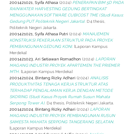
2001421021, Syifa Athasa
(2024)
PENERAPAN BIM 5D PADA
RAINWATER HARVESTING GEDUNG BERTINGKAT
MENGGUNAKAN SOFTWARE CUBICOST TME (Studi Kasus:
Gedung PUT Politeknik Negeri Jakarta).
D4 thesis,
Politeknik Negeri Jakarta.
2001421021, Syifa Athasa Putri
(2024)
MANAJEMEN
KONSTRUKSI PEKERJAAN STRUKTUR PADA PROYEK
PEMBANGUNAN GEDUNG KONI.
[Laporan Kampus
Merdeka]
2001421023, Ari Setiawan Romadhon
(2024)
LAPORAN
MAGANG INDUSTRI PROYEK APARTEMEN THE PRIEMER
MTH.
[Laporan Kampus Merdeka]
2001421024, Bintang Rizky Adhari
(2024)
ANALISIS
PRODUKTIVITAS TENAGA KERJA STRUKTUR ATAS
TERHADAP PENGALAMAN KERJA DENGAN METODE
SKORING (Studi Kasus Proyek Rumah Susun Mahata
Serpong Tower A).
D4 thesis, Politeknik Negeri Jakarta.
2001421024, Bintang Rizky Adhari
(2024)
LAPORAN
MAGANG INDUSTRI PROYEK PEMBANGUNAN RUSUN
SAMESTA MAHATA SERPONG TANGERANG SELATAN.
[Laporan Kampus Merdeka]