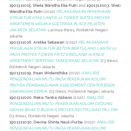
1901311015, Shela Wandha Eka Putri
and
1901311003, Sheli
Wandha Eka Putri
(2022)
PELAKSANAAN PEKERJAAN
STRUKTUR ATAS LANTAI 22 TOWER SUITES PROYEK
APARTEMEN VASAKA SOLTERRA PLACE PEJATEN
JAKARTA SELATAN.
Lainnya thesis, Politeknik Negeri
Jakarta.
1901311016, Andika Setiawan
(2022)
PELAKSANAAN
PEKERJAAN STRUKTUR BETON BERTULANG LANTAI 10
PADA PROYEK TOWER FRITZ KINGLAND AVENUE
APARTMENT SERPONG TANGERANG SELATAN.
D3 thesis,
Politeknik Negeri Jakarta.
1901311019, Ihsan Widiandhika
(2022)
ANALISIS
PENGENDALIAN MUTU PADA PEKERJAAN KOLOM
PROYEK PEMBANGUNAN ASSESSMENT CENTER BSSN
SAWANGAN DEPOK.
D3 thesis, Politeknik Negeri Jakarta.
1901311020, Reksi Tantra Aldiano
(2022)
ANALISIS
PENGENDALIAN MUTU PEKERJAAN KOLOM GEDUNG
GRAHA BHAKTI BUDAYA PROYEK REVITALISASI PKJ-TIM.
D3 thesis, Politeknik Negeri Jakarta.
1901311030, Devina Shinta Nauli Purba
(2022)
ANALISIS
PENGENDALIAN MUTU PADA PEKERJAAN KOLOM