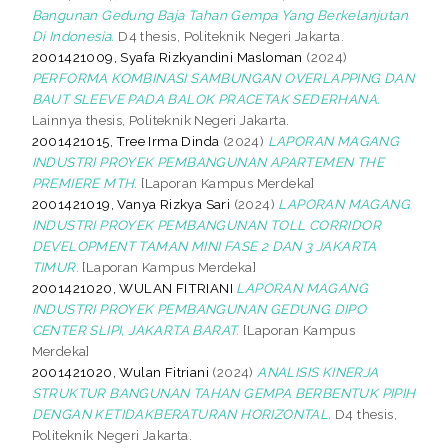
Bangunan Gedung Baja Tahan Gempa Yang Berkelanjutan
Di Indonesia.
D4 thesis, Politeknik Negeri Jakarta.
2001421009, Syafa Rizkyandini Masloman
(2024)
PERFORMA KOMBINASI SAMBUNGAN OVERLAPPING DAN
BAUT SLEEVE PADA BALOK PRACETAK SEDERHANA.
Lainnya thesis, Politeknik Negeri Jakarta.
2001421015, Tree Irma Dinda
(2024)
LAPORAN MAGANG
INDUSTRI PROYEK PEMBANGUNAN APARTEMEN THE
PREMIERE MTH.
[Laporan Kampus Merdeka]
2001421019, Vanya Rizkya Sari
(2024)
LAPORAN MAGANG
INDUSTRI PROYEK PEMBANGUNAN TOLL CORRIDOR
DEVELOPMENT TAMAN MINI FASE 2 DAN 3 JAKARTA
TIMUR.
[Laporan Kampus Merdeka]
2001421020, WULAN FITRIANI
LAPORAN MAGANG
INDUSTRI PROYEK PEMBANGUNAN GEDUNG DIPO
CENTER SLIPI, JAKARTA BARAT.
[Laporan Kampus
Merdeka]
2001421020, Wulan Fitriani
(2024)
ANALISIS KINERJA
STRUKTUR BANGUNAN TAHAN GEMPA BERBENTUK PIPIH
DENGAN KETIDAKBERATURAN HORIZONTAL.
D4 thesis,
Politeknik Negeri Jakarta.