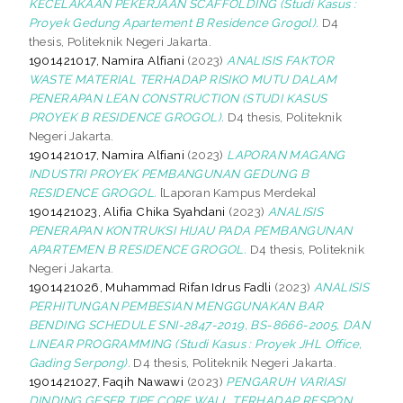
KECELAKAAN PEKERJAAN SCAFFOLDING (Studi Kasus :
Proyek Gedung Apartement B Residence Grogol).
D4
thesis, Politeknik Negeri Jakarta.
1901421017, Namira Alfiani
(2023)
ANALISIS FAKTOR
WASTE MATERIAL TERHADAP RISIKO MUTU DALAM
PENERAPAN LEAN CONSTRUCTION (STUDI KASUS
PROYEK B RESIDENCE GROGOL).
D4 thesis, Politeknik
Negeri Jakarta.
1901421017, Namira Alfiani
(2023)
LAPORAN MAGANG
INDUSTRI PROYEK PEMBANGUNAN GEDUNG B
RESIDENCE GROGOL.
[Laporan Kampus Merdeka]
1901421023, Alifia Chika Syahdani
(2023)
ANALISIS
PENERAPAN KONTRUKSI HIJAU PADA PEMBANGUNAN
APARTEMEN B RESIDENCE GROGOL.
D4 thesis, Politeknik
Negeri Jakarta.
1901421026, Muhammad Rifan Idrus Fadli
(2023)
ANALISIS
PERHITUNGAN PEMBESIAN MENGGUNAKAN BAR
BENDING SCHEDULE SNI-2847-2019, BS-8666-2005, DAN
LINEAR PROGRAMMING (Studi Kasus : Proyek JHL Office,
Gading Serpong).
D4 thesis, Politeknik Negeri Jakarta.
1901421027, Faqih Nawawi
(2023)
PENGARUH VARIASI
DINDING GESER TIPE CORE WALL TERHADAP RESPON