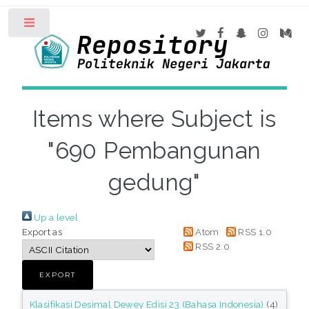
Toggle
Items where Subject is
"690 Pembangunan
gedung"
Up a level
Export as
Atom
RSS 1.0
RSS 2.0
Klasifikasi Desimal Dewey Edisi 23 (Bahasa Indonesia)
(4)