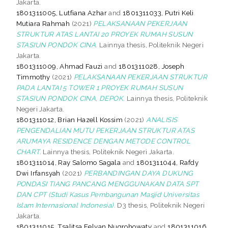
Jakarta.
1801311005, Lutfiana Azhar
and
1801311033, Putri Keli
Mutiara Rahmah
(2021)
PELAKSANAAN PEKERJAAN
STRUKTUR ATAS LANTAI 20 PROYEK RUMAH SUSUN
STASIUN PONDOK CINA.
Lainnya thesis, Politeknik Negeri
Jakarta.
1801311009, Ahmad Fauzi
and
1801311028, Joseph
Timmothy
(2021)
PELAKSANAAN PEKERJAAN STRUKTUR
PADA LANTAI 5 TOWER 1 PROYEK RUMAH SUSUN
STASIUN PONDOK CINA, DEPOK.
Lainnya thesis, Politeknik
Negeri Jakarta.
1801311012, Brian Hazell Kossim
(2021)
ANALISIS
PENGENDALIAN MUTU PEKERJAAN STRUKTUR ATAS
ARUMAYA RESIDENCE DENGAN METODE CONTROL
CHART.
Lainnya thesis, Politeknik Negeri Jakarta.
1801311014, Ray Salomo Sagala
and
1801311044, Rafdy
Dwi Irfansyah
(2021)
PERBANDINGAN DAYA DUKUNG
PONDASI TIANG PANCANG MENGGUNAKAN DATA SPT
DAN CPT (Studi Kasus Pembangunan Masjid Universitas
Islam Internasional Indonesia).
D3 thesis, Politeknik Negeri
Jakarta.
1801311015, Tsalitsa Felyan Nugrohowaty
and
1801311016,