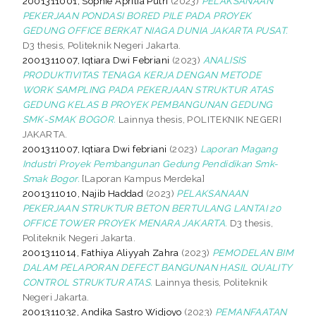
2001311001, Sophie Aprilia Putri
(2023)
PELAKSANAAN
PEKERJAAN PONDASI BORED PILE PADA PROYEK
GEDUNG OFFICE BERKAT NIAGA DUNIA JAKARTA PUSAT.
D3 thesis, Politeknik Negeri Jakarta.
2001311007, Iqtiara Dwi Febriani
(2023)
ANALISIS
PRODUKTIVITAS TENAGA KERJA DENGAN METODE
WORK SAMPLING PADA PEKERJAAN STRUKTUR ATAS
GEDUNG KELAS B PROYEK PEMBANGUNAN GEDUNG
SMK-SMAK BOGOR.
Lainnya thesis, POLITEKNIK NEGERI
JAKARTA.
2001311007, Iqtiara Dwi febriani
(2023)
Laporan Magang
Industri Proyek Pembangunan Gedung Pendidikan Smk-
Smak Bogor.
[Laporan Kampus Merdeka]
2001311010, Najib Haddad
(2023)
PELAKSANAAN
PEKERJAAN STRUKTUR BETON BERTULANG LANTAI 20
OFFICE TOWER PROYEK MENARA JAKARTA.
D3 thesis,
Politeknik Negeri Jakarta.
2001311014, Fathiya Aliyyah Zahra
(2023)
PEMODELAN BIM
DALAM PELAPORAN DEFECT BANGUNAN HASIL QUALITY
CONTROL STRUKTUR ATAS.
Lainnya thesis, Politeknik
Negeri Jakarta.
2001311032, Andika Sastro Widjoyo
(2023)
PEMANFAATAN