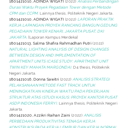
1801421010, ADINDA WIGATI
(2022)
Analisis Perbandingan
Durasi Waktu Proyek Pegadaian Tower dengan Metode
CPM dan CCPM.
Lainnya thesis, Politeknik Negeri Jakarta.
1801421010, ADINDA WIGATI
(2022)
LAPORAN PRAKTIK
KERJA LAPANGAN PROYEK RANCANG BANGUN GEDUNG
PEGADAIAN TOWER KENARI, JAKARTA PUSAT, DKI
JAKARTA.
[Laporan Kampus Merdeka]
1801421013, Salma Shafira Rahmadhan Putri
(2022)
NATURAL LIGHTING ANALYSIS OF DESIGN CHANGES
BETWEEN DESIGN AND IMPLEMENTATION OF
APARTMENT UNITS (CASE STUDY: APARTMENT UNIT
TWIN KEY MAHATA MARGONDA).
D4 thesis, Politeknik
Negeri Jakarta.
1801421016, Donna Sawitri
(2022)
ANALISIS STRATEGI
PELAKSANAAN METODE FAST TRACK UNTUK
MENINGKATKAN KINERJA WAKTU PADA PEKERJAAN
STRUKTUR ATAS (STUDI KASUS: PROYEK KANTOR PUSAT
ASDP INDONESIA FERRY).
Lainnya thesis, Politeknik Negeri
Jakarta.
1801421020, Azzikri Raihan Zaini
(2022)
ANALISIS
PERBEDAAN PRODUKTIVITAS TENAGA KERJA
KONSTRUKSI PADA KERJA LEMBUR DAN KERJA NORMAL.