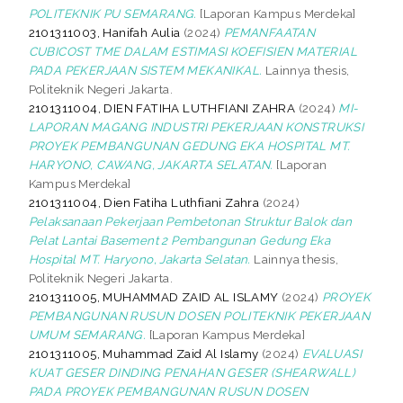
POLITEKNIK PU SEMARANG.
[Laporan Kampus Merdeka]
2101311003, Hanifah Aulia
(2024)
PEMANFAATAN
CUBICOST TME DALAM ESTIMASI KOEFISIEN MATERIAL
PADA PEKERJAAN SISTEM MEKANIKAL.
Lainnya thesis,
Politeknik Negeri Jakarta.
2101311004, DIEN FATIHA LUTHFIANI ZAHRA
(2024)
MI-
LAPORAN MAGANG INDUSTRI PEKERJAAN KONSTRUKSI
PROYEK PEMBANGUNAN GEDUNG EKA HOSPITAL MT.
HARYONO, CAWANG, JAKARTA SELATAN.
[Laporan
Kampus Merdeka]
2101311004, Dien Fatiha Luthfiani Zahra
(2024)
Pelaksanaan Pekerjaan Pembetonan Struktur Balok dan
Pelat Lantai Basement 2 Pembangunan Gedung Eka
Hospital MT. Haryono, Jakarta Selatan.
Lainnya thesis,
Politeknik Negeri Jakarta.
2101311005, MUHAMMAD ZAID AL ISLAMY
(2024)
PROYEK
PEMBANGUNAN RUSUN DOSEN POLITEKNIK PEKERJAAN
UMUM SEMARANG.
[Laporan Kampus Merdeka]
2101311005, Muhammad Zaid Al Islamy
(2024)
EVALUASI
KUAT GESER DINDING PENAHAN GESER (SHEARWALL)
PADA PROYEK PEMBANGUNAN RUSUN DOSEN