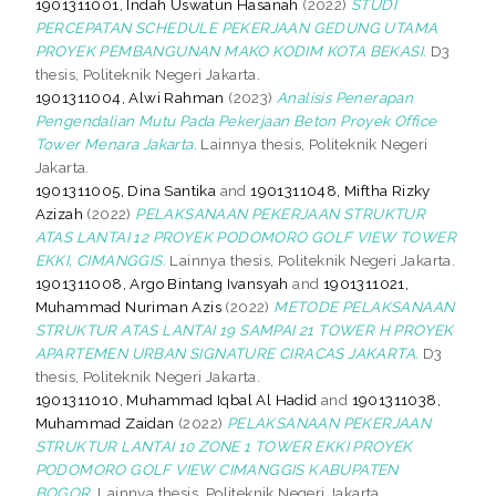
1901311001, Indah Uswatun Hasanah
(2022)
STUDI
PERCEPATAN SCHEDULE PEKERJAAN GEDUNG UTAMA
PROYEK PEMBANGUNAN MAKO KODIM KOTA BEKASI.
D3
thesis, Politeknik Negeri Jakarta.
1901311004, Alwi Rahman
(2023)
Analisis Penerapan
Pengendalian Mutu Pada Pekerjaan Beton Proyek Office
Tower Menara Jakarta.
Lainnya thesis, Politeknik Negeri
Jakarta.
1901311005, Dina Santika
and
1901311048, Miftha Rizky
Azizah
(2022)
PELAKSANAAN PEKERJAAN STRUKTUR
ATAS LANTAI 12 PROYEK PODOMORO GOLF VIEW TOWER
EKKI, CIMANGGIS.
Lainnya thesis, Politeknik Negeri Jakarta.
1901311008, Argo Bintang Ivansyah
and
1901311021,
Muhammad Nuriman Azis
(2022)
METODE PELAKSANAAN
STRUKTUR ATAS LANTAI 19 SAMPAI 21 TOWER H PROYEK
APARTEMEN URBAN SIGNATURE CIRACAS JAKARTA.
D3
thesis, Politeknik Negeri Jakarta.
1901311010, Muhammad Iqbal Al Hadid
and
1901311038,
Muhammad Zaidan
(2022)
PELAKSANAAN PEKERJAAN
STRUKTUR LANTAI 10 ZONE 1 TOWER EKKI PROYEK
PODOMORO GOLF VIEW CIMANGGIS KABUPATEN
BOGOR.
Lainnya thesis, Politeknik Negeri Jakarta.