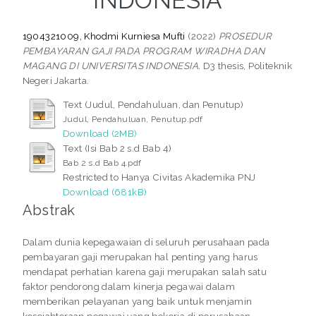
INDONESIA
1904321009, Khodmi Kurniesa Mufti
(2022)
PROSEDUR
PEMBAYARAN GAJI PADA PROGRAM WIRADHA DAN
MAGANG DI UNIVERSITAS INDONESIA.
D3 thesis, Politeknik
Negeri Jakarta.
Text (Judul, Pendahuluan, dan Penutup)
Judul, Pendahuluan, Penutup.pdf
Download (2MB)
Text (Isi Bab 2 s.d Bab 4)
Bab 2 s.d Bab 4.pdf
Restricted to Hanya Civitas Akademika PNJ
Download (681kB)
Abstrak
Dalam dunia kepegawaian di seluruh perusahaan pada
pembayaran gaji merupakan hal penting yang harus
mendapat perhatian karena gaji merupakan salah satu
faktor pendorong dalam kinerja pegawai dalam
memberikan pelayanan yang baik untuk menjamin
kesejahteraan pegawai yang bekerja di perusahaan.