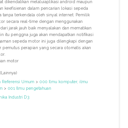
 dikendalikan melaluiaplikasi android maupun
n keefisienan dalam pencarian lokasi sepeda
 tanpa terkendala oleh sinyal internet. Pemilik
tor secara real-time dengan menggunakan
 dari jarak jauh baik menyalakan dan mematikan
in itu penggna juga akan mendapatkan notifikasi
ngaman sepeda motor ini juga dilengkapi dengan
ar pemutus perapian yang secara otomatis akan
or.
ikan motor
(Lainnya)
an Referensi Umum
>
000 Ilmu komputer, ilmu
em
>
001 Ilmu pengetahuan
nika Industri D3