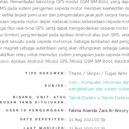
han. Pemanfaatan teknologi GPS modul GSM SIM 800L yang dapat
 SMS pada sistem pengaman sepeda motor memberi keefektifan da
 ketika terjadi pencurian dan pengendalian jarak jauh secara hanya
raan sepeda motor dapat melacak lokasi keberadaan sepeda mo
gai fitur real-time GPS, serta dapat mengendalikan sepeda motor
ui tombol yang terdapat pada aplikasi Android atau pun SMS, sela
terjadi sesuatu pada sepeda motornya. Sebagai tambahan alat pe
r magnet sebagai autentikasi yang akan difungsikan sebagai sakl
ktifkan relay untuk memutus sistem pengapian pada sepeda mot
kunci: Aplikasi Android, Modul GPS, Modul GSM SIM 800L Kelistr
Thesis / Skripsi / Tugas Akhir 
TIPE DOKUMEN:
000 - Komputer, Informasi d
SUBJEK:
pengetahuan dan sistem-sist
BIDANG, UNIT, ATAU
Teknik Elektro
>
Teknik Elektro
RUSAN YANG DITUJUKAN:
Fatima Ananda Zara Al-Ansory
USER ID PENGUNGGAH:
31 Aug 2021 02:39
DATE DEPOSITED:
31 Aug 2021 02:39
LAST MODIFIED: