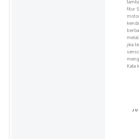
tamba
fitur
motor
kenda
berba
melal
jika 
senso
menga
Kata 
JU