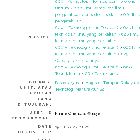
000 - Komputer, Informasi dan Referensi
Umum
>
000 Ilmu komputer, ilmu
pengetahuan dan sistem-sistem
>
001 Ilm
pengetahuan
600 – Teknologi (Ilmu Terapan)
>
620 Ilm
teknik dan ilmu yang berkaitan
>
620 Ilmu
SUBJEK:
teknik dan ilmu yang berkaitan
600 – Teknologi (Ilmu Terapan)
>
620 Ilm
teknik dan ilmu yang berkaitan
>
629
Cabang teknik lainnya
600 – Teknologi (Ilmu Terapan)
>
660
Teknik kimia
>
660 Teknik kimia
BIDANG,
Pascasarjana
>
Magister Terapan Rekayasa
UNIT, ATAU
Teknologi Manufaktur S2
JURUSAN
YANG
DITUJUKAN:
USER ID
Krisna Chandra Wijaya
PENGUNGGAH:
DATE
25 Jul 2025 01:20
DEPOSITED: