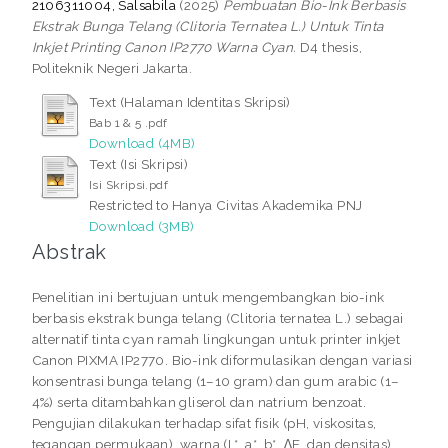
2106311004, Salsabila
(2025)
Pembuatan Bio-Ink Berbasis
Ekstrak Bunga Telang (Clitoria Ternatea L.) Untuk Tinta
Inkjet Printing Canon IP2770 Warna Cyan.
D4 thesis,
Politeknik Negeri Jakarta.
Text (Halaman Identitas Skripsi)
Bab 1 & 5 .pdf
Download (4MB)
Text (Isi Skripsi)
Isi Skripsi.pdf
Restricted to Hanya Civitas Akademika PNJ
Download (3MB)
Abstrak
Penelitian ini bertujuan untuk mengembangkan bio-ink
berbasis ekstrak bunga telang (Clitoria ternatea L.) sebagai
alternatif tinta cyan ramah lingkungan untuk printer inkjet
Canon PIXMA IP2770. Bio-ink diformulasikan dengan variasi
konsentrasi bunga telang (1–10 gram) dan gum arabic (1–
4%) serta ditambahkan gliserol dan natrium benzoat.
Pengujian dilakukan terhadap sifat fisik (pH, viskositas,
tegangan permukaan), warna (L*, a*, b*, ∆E, dan densitas),