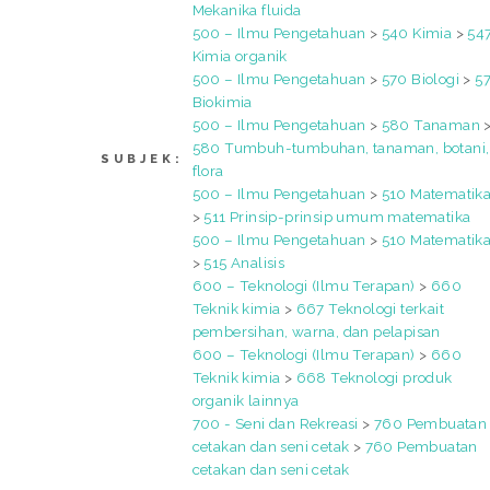
Mekanika fluida
500 – Ilmu Pengetahuan
>
540 Kimia
>
54
Kimia organik
500 – Ilmu Pengetahuan
>
570 Biologi
>
5
Biokimia
500 – Ilmu Pengetahuan
>
580 Tanaman
580 Tumbuh-tumbuhan, tanaman, botani,
SUBJEK:
flora
500 – Ilmu Pengetahuan
>
510 Matematik
>
511 Prinsip-prinsip umum matematika
500 – Ilmu Pengetahuan
>
510 Matematik
>
515 Analisis
600 – Teknologi (Ilmu Terapan)
>
660
Teknik kimia
>
667 Teknologi terkait
pembersihan, warna, dan pelapisan
600 – Teknologi (Ilmu Terapan)
>
660
Teknik kimia
>
668 Teknologi produk
organik lainnya
700 - Seni dan Rekreasi
>
760 Pembuatan
cetakan dan seni cetak
>
760 Pembuatan
cetakan dan seni cetak