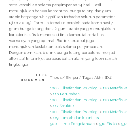
serta kestabilan selama penyimpanan 14 hari. Hasil
menunjukkan bahwa konsentrasi bunga telang dan gum
arabic berpengaruh signifikan terhadap seluruh parameter
uji (p < 0,05). Formula terbaik diperoleh pada kombinasi 7
gram bunga telang dan 2% gum arabic yang menunjukkan
karakteristik fisik mendekati tinta komersial serta hasil
warna cyan yang optimal. Bio-ink tersebut juga
menunjukkan kestabilan baik selama penyimpanan.
Dengan demikian, bio-ink bunga telang berpotensi menjadi
alternatif tinta inkjet berbasis bahan alami yang lebih ramah
lingkungan.
TIPE
Thesis / Skripsi / Tugas Akhir (D4)
DOKUMEN:
100 - Filsafat dan Psikologi
>
110 Metafisik
>
116 Perubahan
100 - Filsafat dan Psikologi
>
110 Metafisik
>
117 Struktur
100 - Filsafat dan Psikologi
>
110 Metafisik
>
119 Jumlah dan kuantitas
500 – Ilmu Pengetahuan
>
530 Fisika
>
53