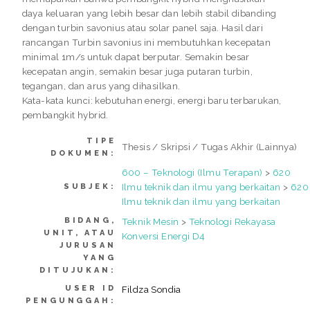
daya keluaran yang lebih besar dan lebih stabil dibanding
dengan turbin savonius atau solar panel saja. Hasil dari
rancangan Turbin savonius ini membutuhkan kecepatan
minimal 1m/s untuk dapat berputar. Semakin besar
kecepatan angin, semakin besar juga putaran turbin,
tegangan, dan arus yang dihasilkan.
Kata-kata kunci: kebutuhan energi, energi baru terbarukan,
pembangkit hybrid.
TIPE
Thesis / Skripsi / Tugas Akhir (Lainnya)
DOKUMEN:
600 – Teknologi (Ilmu Terapan)
>
620
Ilmu teknik dan ilmu yang berkaitan
>
620
SUBJEK:
Ilmu teknik dan ilmu yang berkaitan
BIDANG,
Teknik Mesin
>
Teknologi Rekayasa
UNIT, ATAU
Konversi Energi D4
JURUSAN
YANG
DITUJUKAN:
USER ID
Fildza Sondia
PENGUNGGAH: