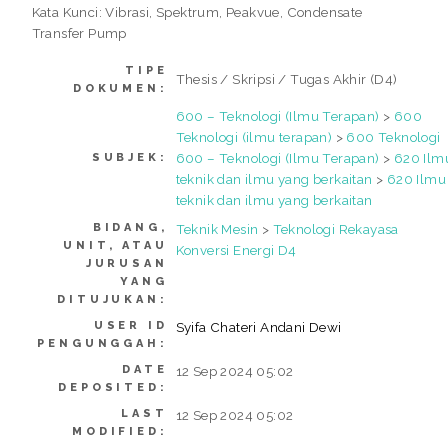
Kata Kunci: Vibrasi, Spektrum, Peakvue, Condensate
Transfer Pump
TIPE
Thesis / Skripsi / Tugas Akhir (D4)
DOKUMEN:
600 – Teknologi (Ilmu Terapan)
>
600
Teknologi (ilmu terapan)
>
600 Teknologi
600 – Teknologi (Ilmu Terapan)
>
620 Ilm
SUBJEK:
teknik dan ilmu yang berkaitan
>
620 Ilmu
teknik dan ilmu yang berkaitan
BIDANG,
Teknik Mesin
>
Teknologi Rekayasa
UNIT, ATAU
Konversi Energi D4
JURUSAN
YANG
DITUJUKAN:
USER ID
Syifa Chateri Andani Dewi
PENGUNGGAH:
DATE
12 Sep 2024 05:02
DEPOSITED:
LAST
12 Sep 2024 05:02
MODIFIED: