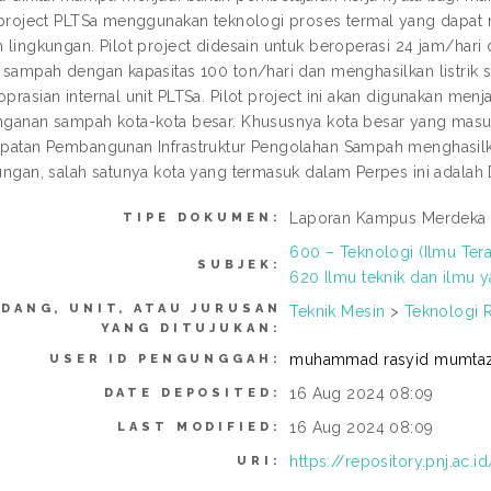
 project PLTSa menggunakan teknologi proses termal yang dapat 
 lingkungan. Pilot project didesain untuk beroperasi 24 jam/ha
 sampah dengan kapasitas 100 ton/hari dan menghasilkan listrik
prasian internal unit PLTSa. Pilot project ini akan digunakan menj
ganan sampah kota-kota besar. Khususnya kota besar yang masu
patan Pembangunan Infrastruktur Pengolahan Sampah menghasilkan
ungan, salah satunya kota yang termasuk dalam Perpes ini adalah D
Laporan Kampus Merdeka
TIPE DOKUMEN:
600 – Teknologi (Ilmu Ter
SUBJEK:
620 Ilmu teknik dan ilmu y
IDANG, UNIT, ATAU JURUSAN
Teknik Mesin
>
Teknologi 
YANG DITUJUKAN:
muhammad rasyid mumta
USER ID PENGUNGGAH:
16 Aug 2024 08:09
DATE DEPOSITED:
16 Aug 2024 08:09
LAST MODIFIED:
https://repository.pnj.ac.i
URI: