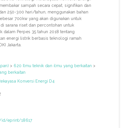
membakar sampah secara cepat, signifikan dan
ri dan 250-300 hari/tahun, menggunakan bahan
 sebesar 700kw yang akan digunakan untuk
adi sarana riset dan percontohan untuk
k dalam Perpes 35 tahun 2018 tentang
 energi listrik berbasis teknologi ramah
KI Jakarta.
apan)
>
620 Ilmu teknik dan ilmu yang berkaitan
>
ang berkaitan
Rekayasa Konversi Energi D4
z
d/id/eprint/18617