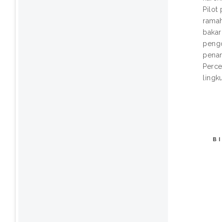
Pilot
ramah
bakar
pengo
penan
Perce
lingk
B