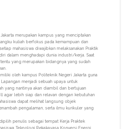
eri Jakarta merupakan kampus yang menciptakan
di bangku kuliah berfokus pada kemampuan dan
etiap mahasiswa diwajibkan melaksanakan Praktik
ri dalam menghadapi dunia industri/kerja. Saat
tertentu yang merupakan bidangnya yang sudah
han.
imiliki oleh kampus Politeknik Negeri Jakarta guna
a Lapangan menjadi sebuah upaya untuk
 yang nantinya akan diambil dan bertujuan
ill agar lebih siap dan relavan dengan kebutuhan
ahasiswa dapat melihat langsung objek
enambah pengalaman, serta ilmu kurikuler yang
pilih penulis sebagai tempat Kerja Praktek
hasiswa Teknologi Rekakayasa Konversi Energi.