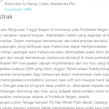
Restricted to Hanya Civitas Akademika PNJ
Download (1MB)
strak
 satu Perguruan Tinggi Negeri di Indonesia yaitu Politeknik Neg
an bergelar sarjana terapan, dikarenakan materi yang diajarkan 
ampilan. Dalam mencapai kemampuan dan keterampilan tersebut s
 Lapangan yang bertujuan agar mahasiswa dapat mempersiapkan di
ik Kerja Lapangan para mahasiswa akan ditempatkan pada divisi 
ajari dan sesuai kemampuan mahasiswa tersebut di masa perkulia
 Praktik (KP) merupakan sebuah implementasi dari visi misi yang d
ptakan adanya SDM yang lebih unggul. Perencanaan Praktik Kerj
rikan kesempatan bagi mahasiswa dalam menentukan mata kuliah
 meningkatkan kompetensi lulusan, baik soft skill maupun hard sk
. Dengan adanya program kerja praktik ini, diharapkan kepada m
mbangan teknologi dan ilmu yang didapat diperusahaan untuk m
sanakan mahasiswa selama di Politeknik Negeri Jakarta.
ngkit Listrik Tenaga Sampah (PLTSa) Merah Putih Bantar Gebang di
a dinilai mampu menjadi bahan pembelajaran kerja nyata bagi ma