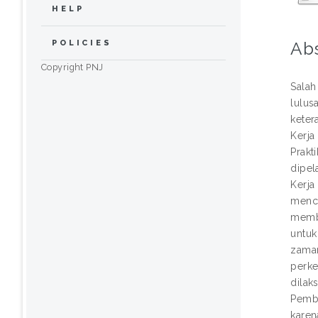
HELP
Ab
POLICIES
Copyright PNJ
Salah
lulus
keter
Kerja
Prakt
dipel
Kerja
menci
membe
untuk
zaman
perke
dilak
Pemba
karen