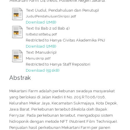
Mekartani Farm.
D4 thesis, Politeknik Negeri Jakarta.
Text (Judul, Pendahuluan dan Penutup)
JudulPendahuluanSkripsi.pdf
Download (2MB)
Text (Isi Bab 2 sd Bab 4)
IsiBab2sdBab4.pdf
Restricted to Hanya Civitas Akademika PNJ
Download (2MB)
Text (Manuskrip)
Manuskrip.pdf
Restricted to Hanya Staff Repositori
Download (591kB)
Abstrak
Mekartani Farm adalah perkebunan swadaya masyarakat
yang berlokasi di Jalan Kediri II No. 205 RT006/016,
Kelurahan Mekar Jaya, Kecamatan Sukmajaya, Kota Depok,
Jawa Barat. Perkebunan tersebut dikelola oleh Bapak
Ferryzar. Pada perkebunan tersebut, mengadopsi sistem
hidroponik dengan metode NFT (Nutrient Film Technique).
Penjualan hasil perkebunan Mekartani Farm per panen