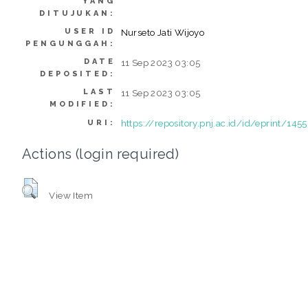
YANG
DITUJUKAN:
USER ID
Nurseto Jati Wijoyo
PENGUNGGAH:
DATE
11 Sep 2023 03:05
DEPOSITED:
LAST
11 Sep 2023 03:05
MODIFIED:
https://repository.pnj.ac.id/id/eprint/145
URI:
Actions (login required)
View Item