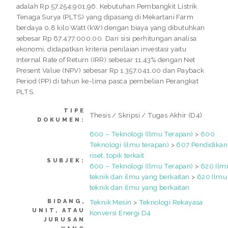
adalah Rp 57.254.901,96. Kebutuhan Pembangkit Listrik
Tenaga Surya (PLTS) yang dipasang di Mekartani Farm
berdaya 0,8 kilo Watt (kW) dengan biaya yang dibutuhkan
sebesar Rp 67.477.000,00. Dari sisi perhitungan analisa
ekonomi, didapatkan kriteria penilaian investasi yaitu
Internal Rate of Return (IRR) sebesar 11,43% dengan Net
Present Value (NPV) sebesar Rp 1.357.041,00 dan Payback
Period (PP) di tahun ke-lima pasca pembelian Perangkat
PLTS.
TIPE
Thesis / Skripsi / Tugas Akhir (D4)
DOKUMEN:
600 – Teknologi (Ilmu Terapan)
>
600
Teknologi (ilmu terapan)
>
607 Pendidikan
riset, topik terkait
SUBJEK:
600 – Teknologi (Ilmu Terapan)
>
620 Ilm
teknik dan ilmu yang berkaitan
>
620 Ilmu
teknik dan ilmu yang berkaitan
BIDANG,
Teknik Mesin
>
Teknologi Rekayasa
UNIT, ATAU
Konversi Energi D4
JURUSAN