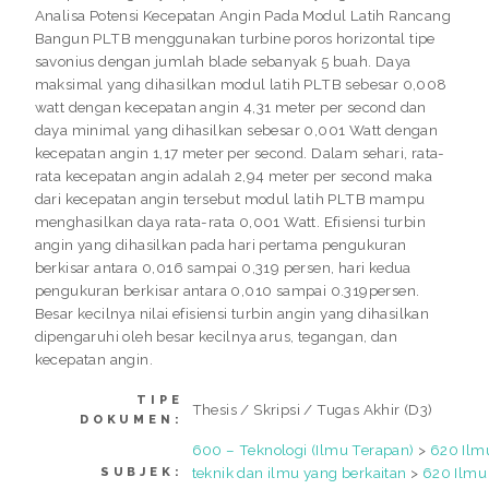
Analisa Potensi Kecepatan Angin Pada Modul Latih Rancang
Bangun PLTB menggunakan turbine poros horizontal tipe
savonius dengan jumlah blade sebanyak 5 buah. Daya
maksimal yang dihasilkan modul latih PLTB sebesar 0,008
watt dengan kecepatan angin 4,31 meter per second dan
daya minimal yang dihasilkan sebesar 0,001 Watt dengan
kecepatan angin 1,17 meter per second. Dalam sehari, rata-
rata kecepatan angin adalah 2,94 meter per second maka
dari kecepatan angin tersebut modul latih PLTB mampu
menghasilkan daya rata-rata 0,001 Watt. Efisiensi turbin
angin yang dihasilkan pada hari pertama pengukuran
berkisar antara 0,016 sampai 0,319 persen, hari kedua
pengukuran berkisar antara 0,010 sampai 0.319persen.
Besar kecilnya nilai efisiensi turbin angin yang dihasilkan
dipengaruhi oleh besar kecilnya arus, tegangan, dan
kecepatan angin.
TIPE
Thesis / Skripsi / Tugas Akhir (D3)
DOKUMEN:
600 – Teknologi (Ilmu Terapan)
>
620 Ilm
teknik dan ilmu yang berkaitan
>
620 Ilmu
SUBJEK: