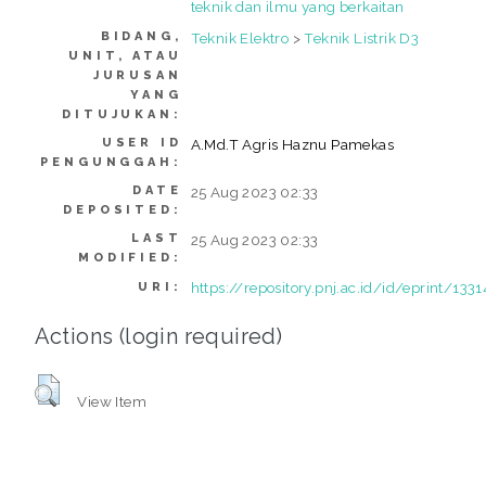
teknik dan ilmu yang berkaitan
BIDANG,
Teknik Elektro
>
Teknik Listrik D3
UNIT, ATAU
JURUSAN
YANG
DITUJUKAN:
USER ID
A.Md.T Agris Haznu Pamekas
PENGUNGGAH:
DATE
25 Aug 2023 02:33
DEPOSITED:
LAST
25 Aug 2023 02:33
MODIFIED:
https://repository.pnj.ac.id/id/eprint/1331
URI:
Actions (login required)
View Item