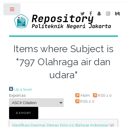
Toggle
Items where Subject is
"797 Olahraga air dan
udara"
Up a level
Export as
Atom
RSS 1.0
RSS 2.0
Klasifikasi Desimal Dewey Edisi 23 (Bahasa Indonesia)
(2)