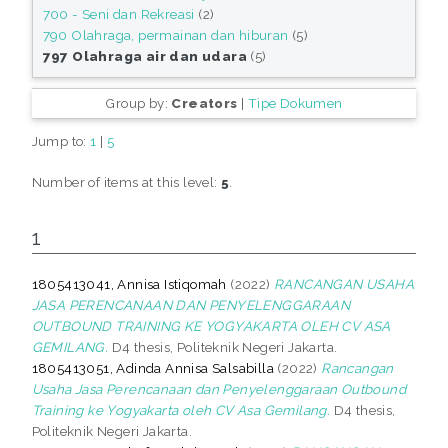
700 - Seni dan Rekreasi
(2)
790 Olahraga, permainan dan hiburan
(5)
797 Olahraga air dan udara
(5)
Group by:
Creators
|
Tipe Dokumen
Jump to:
1
|
5
Number of items at this level:
5
.
1
1805413041, Annisa Istiqomah
(2022)
RANCANGAN USAHA
JASA PERENCANAAN DAN PENYELENGGARAAN
OUTBOUND TRAINING KE YOGYAKARTA OLEH CV ASA
GEMILANG.
D4 thesis, Politeknik Negeri Jakarta.
1805413051, Adinda Annisa Salsabilla
(2022)
Rancangan
Usaha Jasa Perencanaan dan Penyelenggaraan Outbound
Training ke Yogyakarta oleh CV Asa Gemilang.
D4 thesis,
Politeknik Negeri Jakarta.