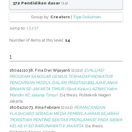
372 Pendidikan dasar
(14)
Group by:
Creators
|
Tipe Dokumen
Jump to:
1
|
2
|
F
Number of items at this level:
14
.
1
1804411038, Fina Dwi Wijayanti
(2022)
EVALUASI
PROGRAM SANGGAR GENIUS TERHADAP INDIKATOR
PENCAPAIAN MODUL DALAM PRESTASI BELAJAR ANAK
BINAAN SE-JAKARTA TIMUR (Studi Kasus LAZNAS Yatim
Mandiri KC Jakarta Timur).
D4 thesis, Politeknik Negeri
Jakarta.
1806421073, Rina Febriani
(2022)
PERANCANGAN
FLASHCARD SEBAGAI MEDIA PEMBELAJARAN SEJARAH
"PERISTIWA PENTING SEKITAR PROKLAMASI" PADA SISWA
KELAS VI SD BARUNAWATI II JAKARTA.
D4 thesis,
Politeknik Negeri Jakarta.