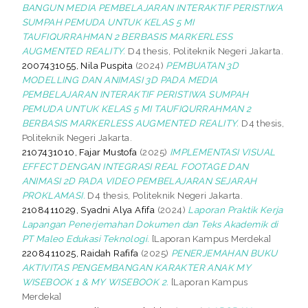
BANGUN MEDIA PEMBELAJARAN INTERAKTIF PERISTIWA
SUMPAH PEMUDA UNTUK KELAS 5 MI
TAUFIQURRAHMAN 2 BERBASIS MARKERLESS
AUGMENTED REALITY.
D4 thesis, Politeknik Negeri Jakarta.
2007431055, Nila Puspita
(2024)
PEMBUATAN 3D
MODELLING DAN ANIMASI 3D PADA MEDIA
PEMBELAJARAN INTERAKTIF PERISTIWA SUMPAH
PEMUDA UNTUK KELAS 5 MI TAUFIQURRAHMAN 2
BERBASIS MARKERLESS AUGMENTED REALITY.
D4 thesis,
Politeknik Negeri Jakarta.
2107431010, Fajar Mustofa
(2025)
IMPLEMENTASI VISUAL
EFFECT DENGAN INTEGRASI REAL FOOTAGE DAN
ANIMASI 2D PADA VIDEO PEMBELAJARAN SEJARAH
PROKLAMASI.
D4 thesis, Politeknik Negeri Jakarta.
2108411029, Syadni Alya Afifa
(2024)
Laporan Praktik Kerja
Lapangan Penerjemahan Dokumen dan Teks Akademik di
PT Maleo Edukasi Teknologi.
[Laporan Kampus Merdeka]
2208411025, Raidah Rafifa
(2025)
PENERJEMAHAN BUKU
AKTIVITAS PENGEMBANGAN KARAKTER ANAK MY
WISEBOOK 1 & MY WISEBOOK 2.
[Laporan Kampus
Merdeka]