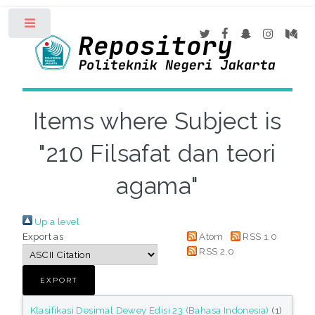
Toggle
Items where Subject is
"210 Filsafat dan teori
agama"
Up a level
Export as
Atom
RSS 1.0
RSS 2.0
Klasifikasi Desimal Dewey Edisi 23 (Bahasa Indonesia)
(1)