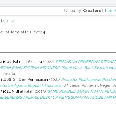
Group by:
Creators
|
Tipe 
 to:
1
|
2
r of items at this level:
4
.
11009, Fatimah Azzahra
(2022)
PENGARUH PEMBERIAN REWARD
AWAN BANK SYARIAH INDONESIA (Studi Kasus Bank Syariah Indo
i Jakarta.
11066, Sri Devi Permatasari
(2021)
Prosedur Pelaksanaan Pendam
terian Agama Republik Indonesia.
D3 thesis, Politeknik Negeri Ja
31011, Nidhal Falah
(2023)
GAME PEMBELAJARAN TAMAN PENDID
E BERBASIS APLIKASI DESKTOP MENGGUNAKAN ADOBE ANIMA