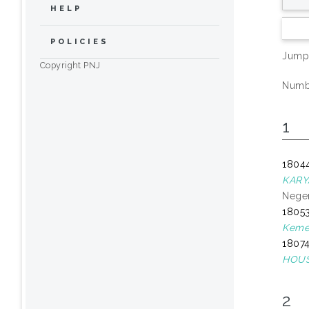
HELP
POLICIES
Jump
Copyright PNJ
Numbe
1
18044
KARY
Neger
18053
Kemen
18074
HOUS
2