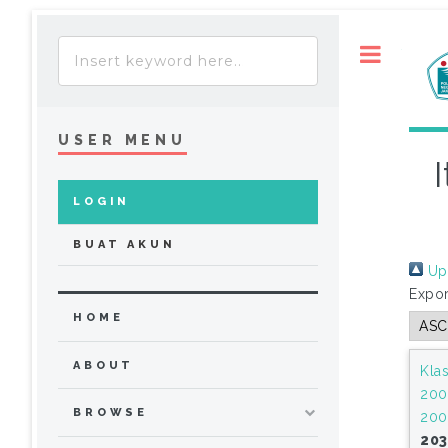
Toggle
USER MENU
LOGIN
BUAT AKUN
Up 
Expor
HOME
ABOUT
Klas
200
BROWSE
200
203