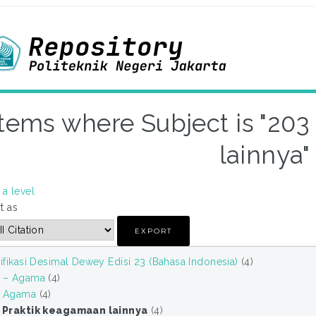
Items where Subject is "20
lainnya"
a level
t as
ifikasi Desimal Dewey Edisi 23 (Bahasa Indonesia)
(4)
 – Agama
(4)
 Agama
(4)
 Praktik keagamaan lainnya
(4)