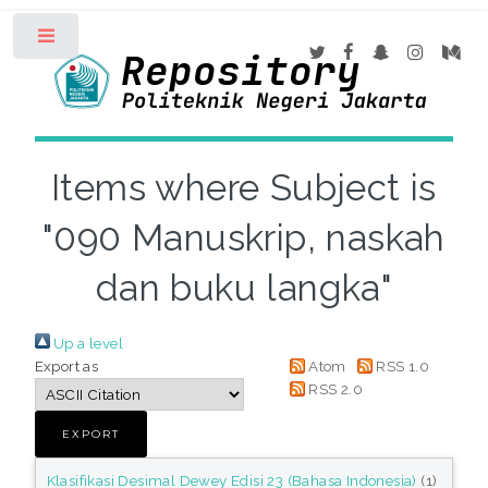
Toggle
Items where Subject is
"090 Manuskrip, naskah
dan buku langka"
Up a level
Export as
Atom
RSS 1.0
RSS 2.0
Klasifikasi Desimal Dewey Edisi 23 (Bahasa Indonesia)
(1)