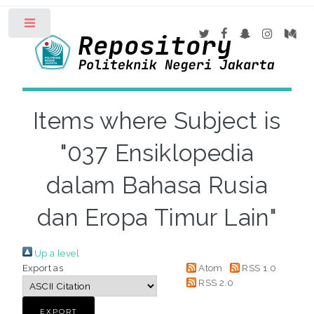
Toggle
Items where Subject is
"037 Ensiklopedia
dalam Bahasa Rusia
dan Eropa Timur Lain"
Up a level
Export as
Atom
RSS 1.0
RSS 2.0