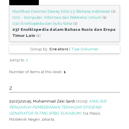
Klasifikasi Desimal Dewey Edisi 23 (Bahasa Indonesia)
(1)
000 - Komputer, Informasi dan Referensi Umum
(1)
030 Ensiklopedia dan buku fakta
(1)
037 Ensiklopedia dalam Bahasa Rusia dan Eropa
Timur Lain
(1)
Group by:
Creators
|
Tipe Dokumen
Jump to:
2
Number of items at this level:
1
.
2
2102321045, Muhammad Zaki Sardi
(2025)
ANALISIS
PENGARUH PEMBEBANAN TERHADAP EFISIENSI
GENERATOR PLTMG SPBG SUKABUMI.
D4 thesis,
Politeknik Negeri Jakarta.