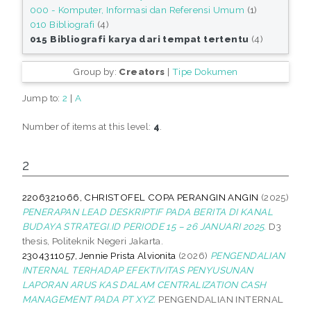
000 - Komputer, Informasi dan Referensi Umum
(1)
010 Bibliografi
(4)
015 Bibliografi karya dari tempat tertentu
(4)
Group by:
Creators
|
Tipe Dokumen
Jump to:
2
|
A
Number of items at this level:
4
.
2
2206321066, CHRISTOFEL COPA PERANGIN ANGIN
(2025)
PENERAPAN LEAD DESKRIPTIF PADA BERITA DI KANAL
BUDAYA STRATEGI.ID PERIODE 15 – 26 JANUARI 2025.
D3
thesis, Politeknik Negeri Jakarta.
2304311057, Jennie Prista Alvionita
(2026)
PENGENDALIAN
INTERNAL TERHADAP EFEKTIVITAS PENYUSUNAN
LAPORAN ARUS KAS DALAM CENTRALIZATION CASH
MANAGEMENT PADA PT XYZ.
PENGENDALIAN INTERNAL