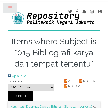
Toggle
Items where Subject is
"015 Bibliografi karya
dari tempat tertentu"
Up a level
Export as
Atom
RSS 1.0
RSS 2.0
Klasifikasi Desimal Dewey Edisi 23 (Bahasa Indonesia)
(1)