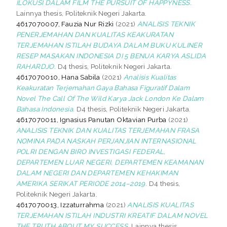
ILOKUSI DALAM FILM THE PURSUIT OF HAPPYNESS.
Lainnya thesis, Politeknik Negeri Jakarta.
4617070007, Fauzia Nur Rizki
(2021)
ANALISIS TEKNIK
PENERJEMAHAN DAN KUALITAS KEAKURATAN
TERJEMAHAN ISTILAH BUDAYA DALAM BUKU KULINER
RESEP MASAKAN INDONESIA DI 5 BENUA KARYA ASLIDA
RAHARDJO.
D4 thesis, Politeknik Negeri Jakarta.
4617070010, Hana Sabila
(2021)
Analisis Kualitas
Keakuratan Terjemahan Gaya Bahasa Figuratif Dalam
Novel The Call Of The Wild Karya Jack London Ke Dalam
Bahasa Indonesia.
D4 thesis, Politeknik Negeri Jakarta.
4617070011, Ignasius Panutan Oktavian Purba
(2021)
ANALISIS TEKNIK DAN KUALITAS TERJEMAHAN FRASA
NOMINA PADA NASKAH PERJANJIAN INTERNASIONAL
POLRI DENGAN BIRO INVESTIGASI FEDERAL,
DEPARTEMEN LUAR NEGERI, DEPARTEMEN KEAMANAN
DALAM NEGERI DAN DEPARTEMEN KEHAKIMAN
AMERIKA SERIKAT PERIODE 2014–2019.
D4 thesis,
Politeknik Negeri Jakarta.
4617070013, Izzaturrahma
(2021)
ANALISIS KUALITAS
TERJEMAHAN ISTILAH INDUSTRI KREATIF DALAM NOVEL
THE TRUTH ABOUT MY SUCCESS.
Lainnya thesis,