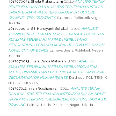
4617070031, Sheila Rizkia Utami
(2021)
ANALISIS TEKNIK
PENERJEMAHAN DAN KUALITAS TERJEMAHAN ISTILAH
UNSUR BUDAYA PADA TEKS TAKARIR DI YOUTUBE
CHANNEL TED: CREATIVITY.
D4 thesis, Politeknik Negeri
Jakarta.
4617070032, Siti Hardiyanti Sohabah
(2021)
ANALISIS
TEKNIK PENERJEMAHAN, PERGESERAN KATEGORI, DAN
KUALITAS TERJEMAHAN FRASA VERBA YANG
MENGANDUNG PENANDA MODALITAS DINAMIK DALAM
NOVEL CITY OF BONES.
Lainnya thesis, Politeknik Negeri
Jakarta.
4617070033, Tiara Dinda Maharani
(2021)
ANALISIS
KUALITAS TERJEMAHAN FRASA VERBA MODALITAS
ALETIS, DINAMIK, DAN EPISTEMIK PADA THE UNIVERSAL
DECLARATION OF HUMAN RIGHTS.
D4 thesis, POLITEKNIK
NEGERI JAKARTA.
461707012, Irvan Rusdiansyah
(2021)
ANALISIS TEKNIK
DAN KUALITAS TERJEMAHAN INTERJEKSI DALAM NOVEL
HARRY POTTER AND THE SORCERER’S STONE KARYA J K
ROWLING.
Lainnya thesis, Politeknik Negeri Jakarta.