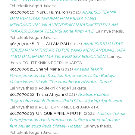
Politeknik Negeri Jakarta.
4617070016, Nurul Humairoh
(2021)
ANALISIS TEKNIK
DAN KUALITAS TERJEMAHAN FRASA YANG
MENGANDUNG NILAI PENDIDIKAN KARAKTER DALAM
TAKARIR DRAMA TELEVISI Anne With An E.
Lainnya thesis,
Politeknik Negeri Jakarta.
4617070018, RIHLAH AMIRAH
(2021)
ANALISIS KUALITAS
TERJEMAHAN TINDAK TUTUR YANG MENGANDUNG KATA
TABU DALAM DRAMA TELEVISI SEX EDUCATION.
Lainnya
thesis, POLITEKNIK NEGERI JAKARTA.
4617070021, Sheryl Maria
(2021)
Analisis Teknik
Penerjemahan dan Kualitas Terjemahan Istilah Budaya
dalam Novel Klasik “The Hunchback of Notre-Dame”.
Lainnya thesis, Politeknik Negeri Jakarta.
4617070022, Trisna Afriyani
(2021)
Analisis Kualitas
Terjemahan Istilah Promosi Pada Situs Jejaring Apple.com.
Lainnya thesis, POLITEKNIK NEGERI JAKARTA.
4617070023, UNIQUE APRILIA PUTRI
(2021)
Analisis Teknik
Penerjemahan dan Keterbacaan Kalimat Imperatif dalam
film Mulan 2020 Pada Disney+Hotstar.
Lainnya thesis,
Politeknik Negeri Jakarta.