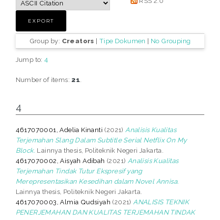
RSS 2.0
Group by:
Creators
|
Tipe Dokumen
|
No Grouping
Jump to:
4
Number of items:
21
.
4
4617070001, Adelia Kinanti
(2021)
Analisis Kualitas
Terjemahan Slang Dalam Subtitle Serial Netflix On My
Block.
Lainnya thesis, Politeknik Negeri Jakarta.
4617070002, Aisyah Adibah
(2021)
Analisis Kualitas
Terjemahan Tindak Tutur Ekspresif yang
Merepresentasikan Kesedihan dalam Novel Annisa.
Lainnya thesis, Politeknik Negeri Jakarta.
4617070003, Almia Qudsiyah
(2021)
ANALISIS TEKNIK
PENERJEMAHAN DAN KUALITAS TERJEMAHAN TINDAK