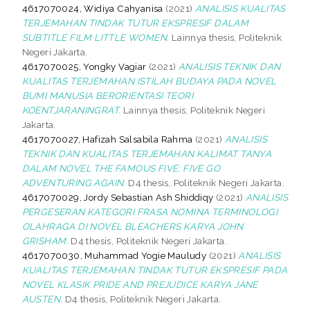
4617070024, Widiya Cahyanisa
(2021)
ANALISIS KUALITAS
TERJEMAHAN TINDAK TUTUR EKSPRESIF DALAM
SUBTITLE FILM LITTLE WOMEN.
Lainnya thesis, Politeknik
Negeri Jakarta.
4617070025, Yongky Vagiar
(2021)
ANALISIS TEKNIK DAN
KUALITAS TERJEMAHAN ISTILAH BUDAYA PADA NOVEL
BUMI MANUSIA BERORIENTASI TEORI
KOENTJARANINGRAT.
Lainnya thesis, Politeknik Negeri
Jakarta.
4617070027, Hafizah Salsabila Rahma
(2021)
ANALISIS
TEKNIK DAN KUALITAS TERJEMAHAN KALIMAT TANYA
DALAM NOVEL THE FAMOUS FIVE: FIVE GO
ADVENTURING AGAIN.
D4 thesis, Politeknik Negeri Jakarta.
4617070029, Jordy Sebastian Ash Shiddiqy
(2021)
ANALISIS
PERGESERAN KATEGORI FRASA NOMINA TERMINOLOGI
OLAHRAGA DI NOVEL BLEACHERS KARYA JOHN
GRISHAM.
D4 thesis, Politeknik Negeri Jakarta.
4617070030, Muhammad Yogie Mauludy
(2021)
ANALISIS
KUALITAS TERJEMAHAN TINDAK TUTUR EKSPRESIF PADA
NOVEL KLASIK PRIDE AND PREJUDICE KARYA JANE
AUSTEN.
D4 thesis, Politeknik Negeri Jakarta.