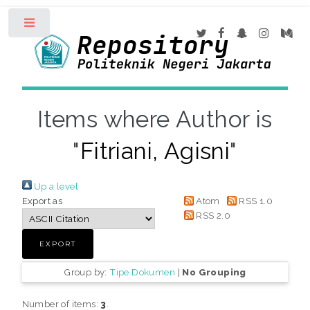
Toggle
Items where Author is
"
Fitriani, Agisni
"
Up a level
Export as
Atom
RSS 1.0
RSS 2.0
Group by:
Tipe Dokumen
|
No Grouping
Number of items:
3
.