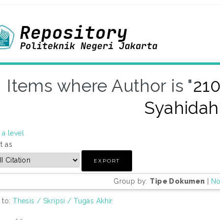
Items where Author is "
210
Syahidah
a level
t as
Group by:
Tipe Dokumen
|
No
 to:
Thesis / Skripsi / Tugas Akhir