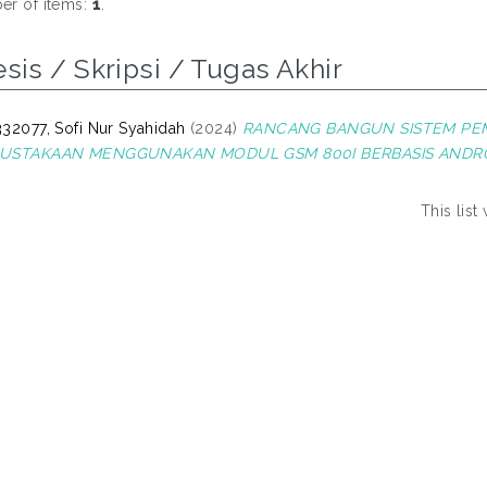
r of items:
1
.
sis / Skripsi / Tugas Akhir
32077, Sofi Nur Syahidah
(2024)
RANCANG BANGUN SISTEM PE
USTAKAAN MENGGUNAKAN MODUL GSM 800I BERBASIS ANDRO
This lis