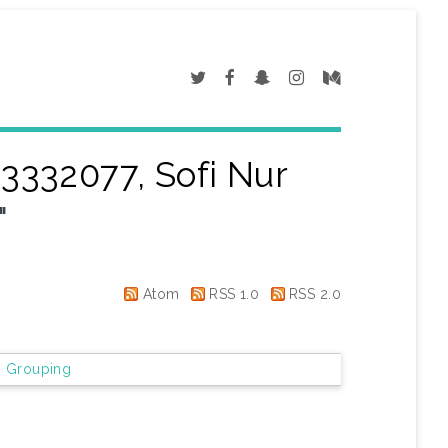
3332077, Sofi Nur
"
Atom
RSS 1.0
RSS 2.0
 Grouping