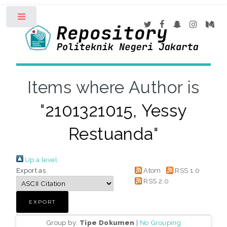
Toggle
Items where Author is
"
2101321015, Yessy
Restuanda
"
Up a level
Export as
Atom
RSS 1.0
RSS 2.0
Group by:
Tipe Dokumen
|
No Grouping