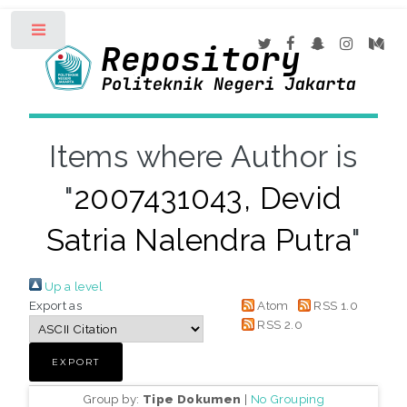
Toggle
Items where Author is
"
2007431043, Devid
Satria Nalendra Putra
"
Up a level
Export as
Atom
RSS 1.0
RSS 2.0
Group by:
Tipe Dokumen
|
No Grouping