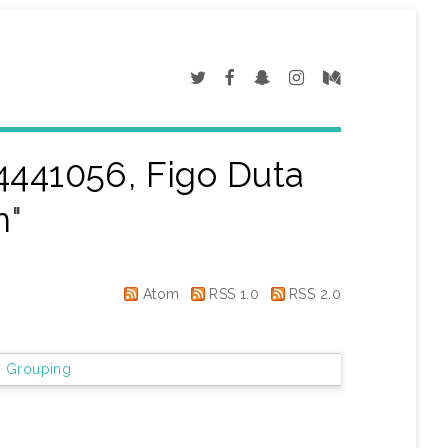
4441056, Figo Duta
n
"
Atom
RSS 1.0
RSS 2.0
 Grouping