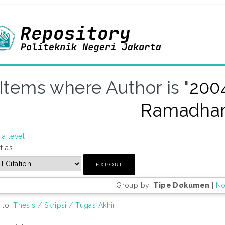
Items where Author is "
200
Ramadha
a level
t as
Group by:
Tipe Dokumen
|
No
 to:
Thesis / Skripsi / Tugas Akhir