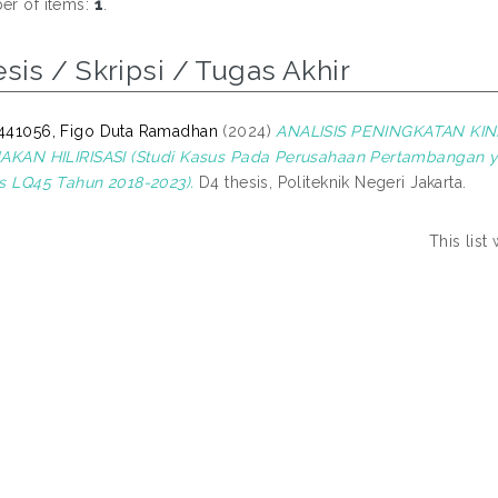
r of items:
1
.
sis / Skripsi / Tugas Akhir
441056, Figo Duta Ramadhan
(2024)
ANALISIS PENINGKATAN K
AKAN HILIRISASI (Studi Kasus Pada Perusahaan Pertambangan ya
s LQ45 Tahun 2018-2023).
D4 thesis, Politeknik Negeri Jakarta.
This lis