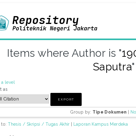
Items where Author is "
19
Saputra
"
a level
t as
Group by:
Tipe Dokumen
|
No
 to:
Thesis / Skripsi / Tugas Akhir
|
Laporan Kampus Merdeka