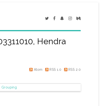
03311010, Hendra
Atom
RSS 1.0
RSS 2.0
 Grouping