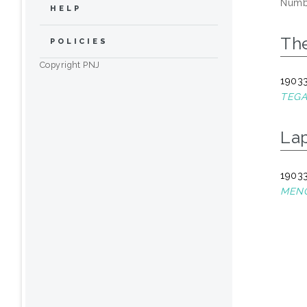
Numbe
HELP
The
POLICIES
Copyright PNJ
19033
TEGA
La
19033
MENG