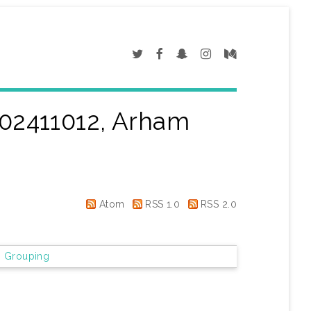
02411012, Arham
Atom
RSS 1.0
RSS 2.0
 Grouping