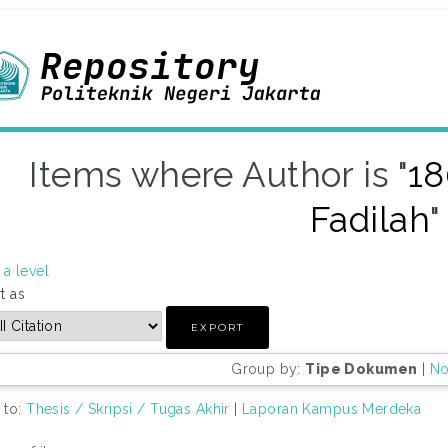
Items where Author is "
18
Fadilah
"
a level
t as
Group by:
Tipe Dokumen
|
No
 to:
Thesis / Skripsi / Tugas Akhir
|
Laporan Kampus Merdeka