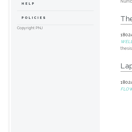
Numbe
HELP
The
POLICIES
Copyright PNJ
18024
WELD
thesis
La
18024
FLOW